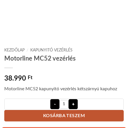
KEZDŐLAP
/
KAPUNYITÓ VEZÉRLÉS
Motorline MC52 vezérlés
38.990
Ft
Motorline MC52 kapunyitó vezérlés kétszárnyú kapuhoz
Motorline MC52 vezérlés mennyiség
KOSÁRBA TESZEM