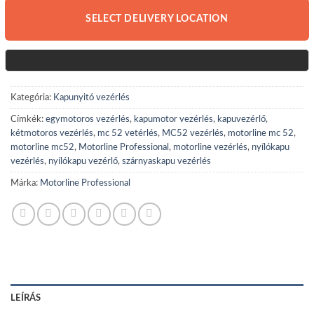
SELECT DELIVERY LOCATION
Kategória:
Kapunyitó vezérlés
Címkék:
egymotoros vezérlés
,
kapumotor vezérlés
,
kapuvezérlő
,
kétmotoros vezérlés
,
mc 52 vetérlés
,
MC52 vezérlés
,
motorline mc 52
,
motorline mc52
,
Motorline Professional
,
motorline vezérlés
,
nyílókapu
vezérlés
,
nyílókapu vezérlő
,
szárnyaskapu vezérlés
Márka:
Motorline Professional
LEÍRÁS