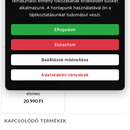
felhasználói élmény fokozásának érdekében sütiket
alkalmazunk. A honlapunk használatával ön a
tájékoztatásunkat tudomásul veszi.
Motorline MR5
kétcsatornás rádióvevő
Elfogadom
11.990
Ft
Elutasítom
Beállítások módosítása
Adatvédelmi irányelvek
Motorline TEC2 számkódos
fali kapunyitó 2 csatornás
elemes
20.990
Ft
KAPCSOLÓDÓ TERMÉKEK