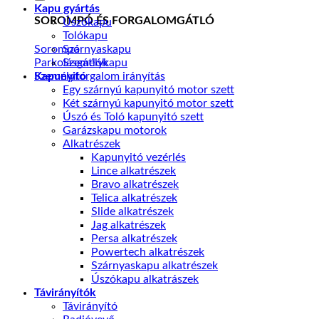
következőre:
Kapu gyártás
SOROMPÓ ÉS FORGALOMGÁTLÓ
Úszókapu
Tolókapu
Szárnyaskapu
Sorompó
Személykapu
Parkolásgátlók
Kapunyitó
Személyforgalom irányítás
Egy szárnyú kapunyitó motor szett
Két szárnyú kapunyitó motor szett
Úszó és Toló kapunyitó szett
Garázskapu motorok
Alkatrészek
Kapunyitó vezérlés
Lince alkatrészek
Bravo alkatrészek
Telica alkatrészek
Slide alkatrészek
Jag alkatrészek
Persa alkatrészek
Powertech alkatrészek
Szárnyaskapu alkatrészek
Úszókapu alkatrászek
Távirányítók
Távirányító