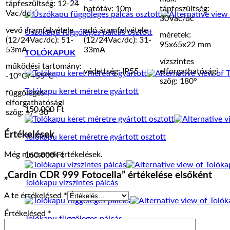
tápfeszültség: 12-24
hatótáv: 10m
tápfeszültség:
Vac/dc
30Vac/dc
vevő áramfelvétele
adó áramfelvétele
Úszókapu függőleges pálcás osztott
méretek:
(12/24Vac/dc): 51-
(12/24Vac/dc): 31-
95x65x22 mm
53mA
33mA
TOLÓKAPUK
vízszintes
működési tartomány:
védettség: IP55
elforgathatósági
-10°C/+55°C
szög: 180°
Tolókapu keret méretre gyártott
függőleges
elforgathatósági
150.000
Ft
szög: +/- 30°
Értékelések
Tolókapu keret méretre gyártott osztott
Még nincsenek értékelések.
160.000
Ft
„Cardin CDR 999 Fotocella” értékelése elsőként
Tolókapu vízszintes pálcás
A te értékelésed
*
Értékelésed
*
Tolókapu függőleges pálcás