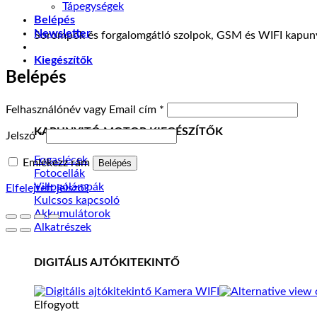
Tápegységek
Belépés
Newsletter
Sorompók és forgalomgátló szolpok, GSM és WIFI kapuny
Kiegészítők
Belépés
Kötelező
Felhasználónév vagy Email cím
*
KAPUNYITÓ MOTOR KIEGÉSZÍTŐK
Kötelező
Jelszó
*
Fogaslécek
Emlékezz rám
Belépés
Fotocellák
Villogólámpák
Elfelejtett jelszó?
Kulcsos kapcsoló
Akkumulátorok
Alkatrészek
DIGITÁLIS AJTÓKITEKINTŐ
Elfogyott