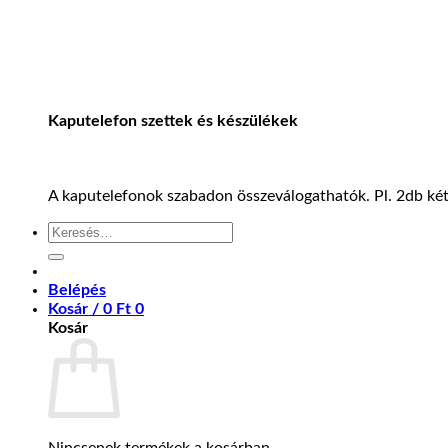
Kaputelefon szettek és készülékek
A kaputelefonok szabadon összeválogathatók. Pl. 2db kétl
Keresés
a
következőre:
Belépés
Kosár /
0
Ft
0
Kosár
Nincsenek termékek a kosárban.