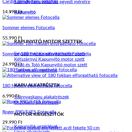
Cardin Blindo fém védőház
Személykapu készítés egyedi méretre
14.990
Ft
Kapunyitó
Sommer elemes Fotocella
55.990
Ft
KAPUNYITÓ MOTOR SZETTEK
Egyszárnyú Kapunyitó motor szett
Sommer 180 fokban elforgatható Fotocella
Kétszárnyú Kapunyitó motor szett
24.990
Ft
Úszó és Toló Kapunyitó motor szett
Garázskapu motorok
KAPU ALKATRÉSZEK
180 fokban elforgatható fotocella
6.990
Ft
Szárnyaskapu alakatrészek
Úszókapu alkatrészek
Roger R90/F4ES Fotocella
MOTOR KIEGÉSZÍTŐK
29.990
Ft
Kapunyitó vezérlések
Lince alkatrészek