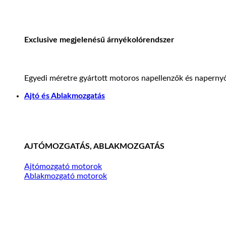
Exclusive megjelenésű árnyékolórendszer
Egyedi méretre gyártott motoros napellenzők és napernyő
Ajtó és Ablakmozgatás
AJTÓMOZGATÁS, ABLAKMOZGATÁS
Ajtómozgató motorok
Ablakmozgató motorok