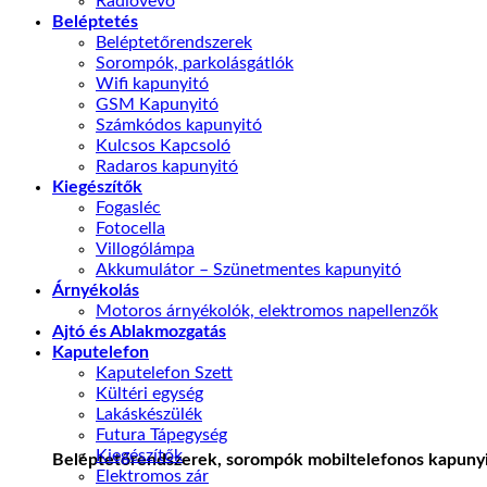
Radióvevő
Beléptetés
Beléptetőrendszerek
Sorompók, parkolásgátlók
Wifi kapunyitó
GSM Kapunyitó
Számkódos kapunyitó
Kulcsos Kapcsoló
Radaros kapunyitó
Kiegészítők
Fogasléc
Fotocella
Villogólámpa
Akkumulátor – Szünetmentes kapunyitó
Árnyékolás
Motoros árnyékolók, elektromos napellenzők
Ajtó és Ablakmozgatás
Kaputelefon
Kaputelefon Szett
Kültéri egység
Lakáskészülék
Futura Tápegység
Kiegészítők
Beléptetőrendszerek, sorompók mobiltelefonos kapunyi
Elektromos zár