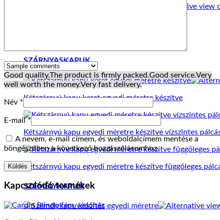
Tolókapu függőleges pálcás osztott
230.000
Ft
SZÁRNYASKAPUK
Good quality.
The product is firmly packed.
Good service.
Very
well worth the money.
Very fast delivery.
Kétszárnyú kapu keret egyedi méretre készítve
Név
*
E-mail
*
Kétszárnyú kapu egyedi méretre készítve vízszintes pálcá
A nevem, e-mail címem, és weboldalcímem mentése a
böngészőben a következő hozzászólásomhoz.
Kétszárnyú kapu egyedi méretre készítve függőleges pálc
Kapcsolódó termékek
SZEMÉLYKAPUK