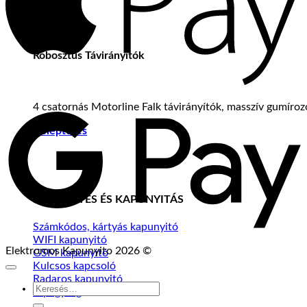
Robosztus Távirányítók
G
4 csatornás Motorline Falk távirányítók, masszív gumíro
P
Beléptetés
BELÉPTETÉS ÉS KAPUNYITÁS
Számkódos, kártyás kapunyitó
WIFI kapunyitó
Elektromos Kapunyito 2026 ©
GSM kapunyitó
Kulcsos kapcsoló
Radaros kapunyitó
Keresés
Tápegység
a