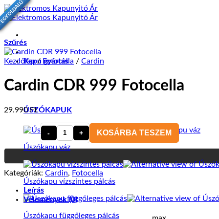
EGMODERNEBB
EGY OLDALÚ
Skip
to
content
Szűrés
Kezdőlap
Kapu gyártás
/
Fotocella
/
Cardin
Cardin CDR 999 Fotocella
29.990
Ft
ÚSZÓKAPUK
KOSÁRBA TESZEM
Cardin
CDR
Úszókapu váz
999
Fotocella
Kategóriák:
Cardin
,
Fotocella
mennyiség
Úszókapu vízszintes pálcás
Leírás
Vélemények (0)
Úszókapu függőleges pálcás
max.