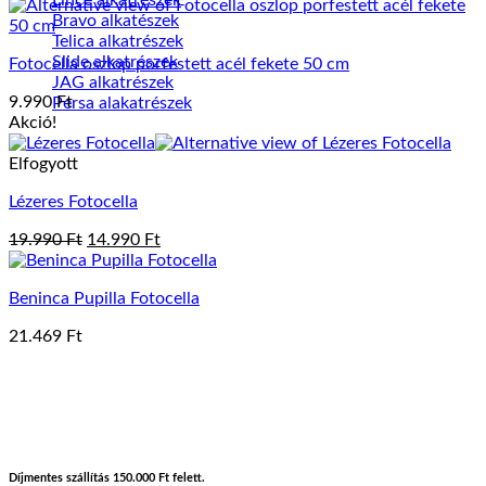
Bravo alkatészek
Telica alkatrészek
Slide alkatrészek
Fotocella oszlop porfestett acél fekete 50 cm
JAG alkatrészek
9.990
Ft
Persa alakatrészek
Akció!
Elfogyott
Lézeres Fotocella
Original
Current
19.990
Ft
14.990
Ft
price
price
was:
is:
Beninca Pupilla Fotocella
19.990 Ft.
14.990 Ft.
21.469
Ft
Díjmentes szállítás 150.000 Ft felett.