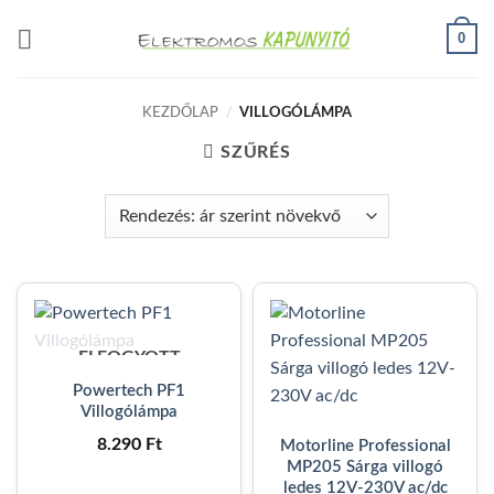
Skip
0
to
content
KEZDŐLAP
/
VILLOGÓLÁMPA
SZŰRÉS
ELFOGYOTT
Powertech PF1
Villogólámpa
8.290
Ft
Motorline Professional
MP205 Sárga villogó
ledes 12V-230V ac/dc