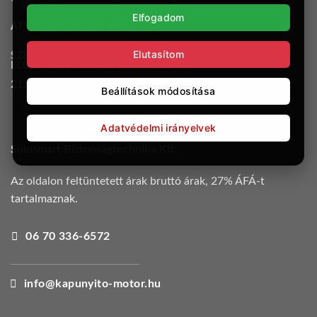
Elfogadom
ÁTVEVŐPONTOK:
OMW
Elutasítom
SZEMÉLYES ÁTVÉTEL
ELŐRE EGYEZTETETT IDŐPONTBAN:
2133. Sződliget, Széchenyi u. 13.
Beállítások módosítása
Adatvédelmi irányelvek
Solusmart Biztonságtechnika Kft.
Az oldalon feltüntetett árak bruttó árak, 27% ÁFÁ-t
tartalmaznak.
06 70 336-6572
info@kapunyito-motor.hu