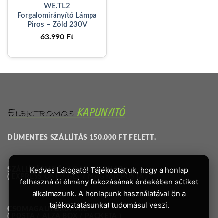
WE.TL2
Forgalomirányító Lámpa
Piros – Zöld 230V
63.990
Ft
DÍJMENTES SZÁLLÍTÁS 150.000 FT FELETT.
Kedves Látogató! Tájékoztatjuk, hogy a honlap
SZÁLLÍTÁSI IDŐ: 1-3 MUNKANAP.
( EXPRESS ONE / GLS / MAGYAR POSTA )
felhasználói élmény fokozásának érdekében sütiket
alkalmazunk. A honlapunk használatával ön a
tájékoztatásunkat tudomásul veszi.
CSOMAGAUTOMATÁK:
( POSTA / ALZA BOX / PACKETA )