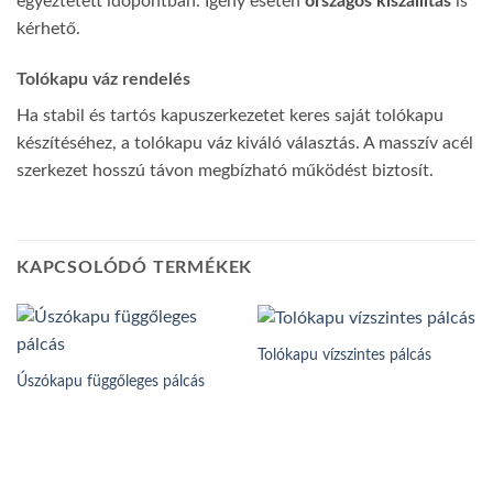
egyeztetett időpontban. Igény esetén
országos kiszállítás
is
kérhető.
Tolókapu váz rendelés
Ha stabil és tartós kapuszerkezetet keres saját tolókapu
készítéséhez, a tolókapu váz kiváló választás. A masszív acél
szerkezet hosszú távon megbízható működést biztosít.
KAPCSOLÓDÓ TERMÉKEK
Tolókapu vízszintes pálcás
Úszókapu függőleges pálcás