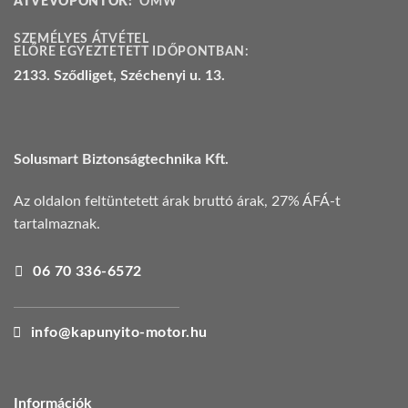
ÁTVEVŐPONTOK:
OMW
SZEMÉLYES ÁTVÉTEL
ELŐRE EGYEZTETETT IDŐPONTBAN:
2133. Sződliget, Széchenyi u. 13.
Solusmart Biztonságtechnika Kft.
Az oldalon feltüntetett árak bruttó árak, 27% ÁFÁ-t
tartalmaznak.
06 70 336-6572
info@kapunyito-motor.hu
Információk