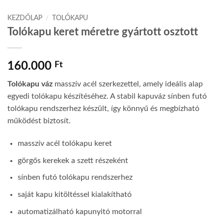
KEZDŐLAP
/
TOLÓKAPU
Tolókapu keret méretre gyártott osztott
160.000
Ft
Tolókapu váz
masszív acél szerkezettel, amely ideális alap
egyedi tolókapu készítéséhez. A stabil kapuváz sínben futó
tolókapu rendszerhez készült, így könnyű és megbízható
működést biztosít.
masszív acél tolókapu keret
görgős kerekek a szett részeként
sínben futó tolókapu rendszerhez
saját kapu kitöltéssel kialakítható
automatizálható kapunyitó motorral