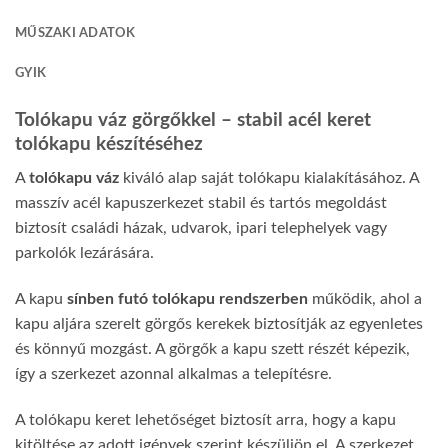
MŰSZAKI ADATOK
GYIK
Tolókapu váz görgőkkel – stabil acél keret
tolókapu készítéséhez
A
tolókapu váz
kiváló alap saját tolókapu kialakításához. A
masszív acél kapuszerkezet stabil és tartós megoldást
biztosít családi házak, udvarok, ipari telephelyek vagy
parkolók lezárására.
A kapu
sínben futó tolókapu rendszerben
működik, ahol a
kapu aljára szerelt görgős kerekek biztosítják az egyenletes
és könnyű mozgást. A görgők a kapu szett részét képezik,
így a szerkezet azonnal alkalmas a telepítésre.
A tolókapu keret lehetőséget biztosít arra, hogy a kapu
kitöltése az adott igények szerint készüljön el. A szerkezet