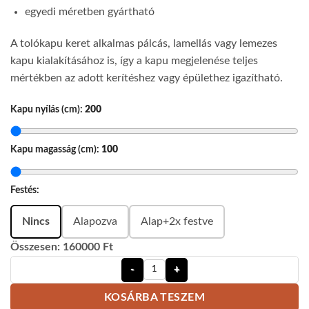
egyedi méretben gyártható
A tolókapu keret alkalmas pálcás, lamellás vagy lemezes
kapu kialakításához is, így a kapu megjelenése teljes
mértékben az adott kerítéshez vagy épülethez igazítható.
Kapu nyílás (cm):
200
Kapu magasság (cm):
100
Festés:
Nincs
Alapozva
Alap+2x festve
Összesen: 160000 Ft
Tolókapu keret méretre gyártott osz
KOSÁRBA TESZEM