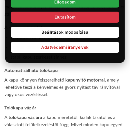
Elfogadom
megjelenése könnyen illeszthető a kerítéshez vagy az épület
stílusához.
Elutasítom
A kapu szett tartalma
Beállítások módosítása
tolókapu váz (acél keretszerkezet)
Adatvédelmi irányelvek
görgős kerekek
stabil kapu szerkezet sínhez
Automatizálható tolókapu
A kapu könnyen felszerelhető
kapunyitó motorral
, amely
lehetővé teszi a kényelmes és gyors nyitást távirányítóval
vagy okos vezérléssel.
Tolókapu váz ár
A
tolókapu váz ára
a kapu méretétől, kialakításától és a
választott felületkezeléstől függ. Mivel minden kapu egyedi