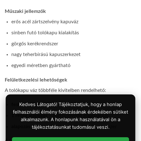
Műszaki jellemzők
erős acél zártszelvény kapuváz
sínben futó tolókapu kialakítás
görgős kerékrendszer
nagy teherbírású kapuszerkezet
egyedi méretben gyártható
Felületkezelési lehetőségek
A tolókapu váz többféle kivitelben rendelhető:
Kedves Látogató! Tájékoztatjuk, hogy a honlap
festés nélkül
– nyers acél kivitel
felhasználói élmény fokozásának érdekében sütiket
1 réteg alapozás
– korrózióvédő alapozással
alkalmazunk. A honlapunk használatával ön a
alapozás + színre festés
– teljes festési rendszer
tájékoztatásunkat tudomásul veszi.
A festett kivitel többféle színben kérhető, így a kapu