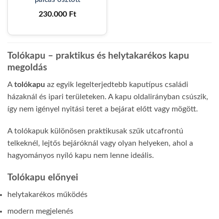
230.000
Ft
Tolókapu – praktikus és helytakarékos kapu
megoldás
A
tolókapu
az egyik legelterjedtebb kaputípus családi
házaknál és ipari területeken. A kapu oldalirányban csúszik,
így nem igényel nyitási teret a bejárat előtt vagy mögött.
A tolókapuk különösen praktikusak szűk utcafrontú
telkeknél, lejtős bejáróknál vagy olyan helyeken, ahol a
hagyományos nyíló kapu nem lenne ideális.
Tolókapu előnyei
helytakarékos működés
modern megjelenés