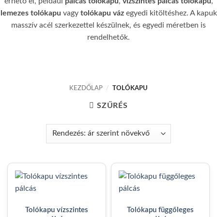
érhető el, például
pálcás tolókapu
,
vízszintes pálcás tolókapu
,
lemezes tolókapu
vagy
tolókapu váz
egyedi kitöltéshez. A kapuk
masszív acél szerkezettel készülnek, és egyedi méretben is
rendelhetők.
KEZDŐLAP
/
TOLÓKAPU
SZŰRÉS
Tolókapu vízszintes
Tolókapu függőleges