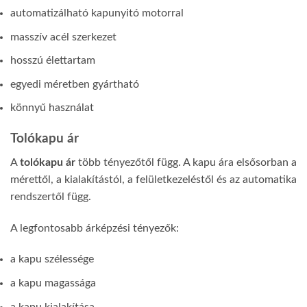
automatizálható kapunyitó motorral
masszív acél szerkezet
hosszú élettartam
egyedi méretben gyártható
könnyű használat
Tolókapu ár
A
tolókapu ár
több tényezőtől függ. A kapu ára elsősorban a
mérettől, a kialakítástól, a felületkezeléstől és az automatika
rendszertől függ.
A legfontosabb árképzési tényezők:
a kapu szélessége
a kapu magassága
a kapu kialakítása