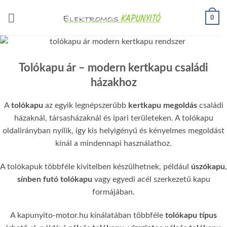
Skip
0
to
content
Tolókapu ár – modern kertkapu családi
házakhoz
A
tolókapu
az egyik legnépszerűbb
kertkapu megoldás
családi
házaknál, társasházaknál és ipari területeken. A tolókapu
oldalirányban nyílik, így kis helyigényű és kényelmes megoldást
kínál a mindennapi használathoz.
A tolókapuk többféle kivitelben készülhetnek, például
úszókapu
,
sínben futó tolókapu
vagy egyedi acél szerkezetű kapu
formájában.
A kapunyito-motor.hu kínálatában többféle
tolókapu típus