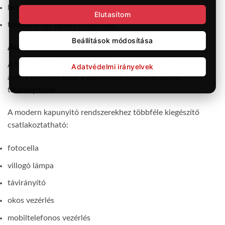
lemezes tolókapu
Elutasítom
tolókapu váz egyedi kitöltéssel
Beállítások módosítása
Automatizálható tolókapu
A tolókapuk könnyen felszerelhetők
kapunyitó motorral
,
Adatvédelmi irányelvek
amely lehetővé teszi a kényelmes nyitást és zárást
távirányítóval.
A modern kapunyitó rendszerekhez többféle kiegészítő
csatlakoztatható:
fotocella
villogó lámpa
távirányító
okos vezérlés
mobiltelefonos vezérlés