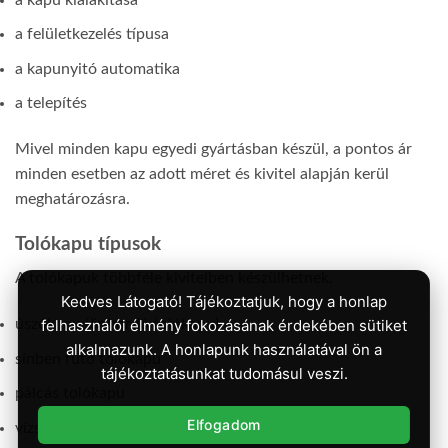
a felületkezelés típusa
a kapunyitó automatika
a telepítés
Mivel minden kapu egyedi gyártásban készül, a pontos ár
minden esetben az adott méret és kivitel alapján kerül
meghatározásra.
Tolókapu típusok
A tolókapuk többféle kivitelben készülhetnek.
Kedves Látogató! Tájékoztatjuk, hogy a honlap
felhasználói élmény fokozásának érdekében sütiket
úszókapu (önhordó tolókapu)
alkalmazunk. A honlapunk használatával ön a
sínben futó tolókapu
tájékoztatásunkat tudomásul veszi.
pálcás tolókapu
Elfogadom
vízszintes pálcás tolókapu