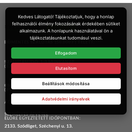
Kedves Látogató! Tájékoztatjuk, hogy a honlap
felhasználói élmény fokozásának érdekében sütiket
alkalmazunk. A honlapunk használatával ön a
tájékoztatásunkat tudomásul veszi.
DÍJMENTES SZÁLLÍTÁS 150.000 FT FELETT.
Elfogadom
SZÁLLÍTÁSI IDŐ: 1-3 MUNKANAP.
( EXPRESS ONE / GLS / MAGYAR POSTA )
Elutasítom
Beállítások módosítása
CSOMAGAUTOMATÁK:
( POSTA / ALZA BOX / PACKETA )
Adatvédelmi irányelvek
ÁTVEVŐPONTOK:
OMW
SZEMÉLYES ÁTVÉTEL
ELŐRE EGYEZTETETT IDŐPONTBAN:
2133. Sződliget, Széchenyi u. 13.