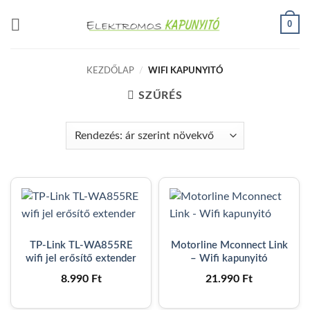
Skip
0
to
content
KEZDŐLAP
/
WIFI KAPUNYITÓ
SZŰRÉS
TP-Link TL-WA855RE
Motorline Mconnect Link
wifi jel erősítő extender
– Wifi kapunyitó
8.990
Ft
21.990
Ft