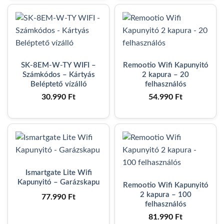
SK-8EM-W-TY WIFI –
Remootio Wifi Kapunyitó
Számkódos – Kártyás
2 kapura – 20
Beléptető vízálló
felhasználós
30.990
Ft
54.990
Ft
Ismartgate Lite Wifi
Kapunyitó – Garázskapu
Remootio Wifi Kapunyitó
2 kapura – 100
77.990
Ft
felhasználós
81.990
Ft