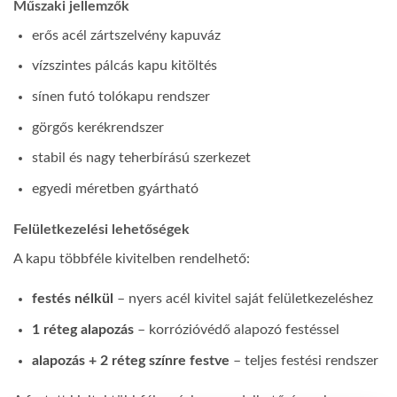
Műszaki jellemzők
erős acél zártszelvény kapuváz
vízszintes pálcás kapu kitöltés
sínen futó tolókapu rendszer
görgős kerékrendszer
stabil és nagy teherbírású szerkezet
egyedi méretben gyártható
Felületkezelési lehetőségek
A kapu többféle kivitelben rendelhető:
festés nélkül
– nyers acél kivitel saját felületkezeléshez
1 réteg alapozás
– korrózióvédő alapozó festéssel
alapozás + 2 réteg színre festve
– teljes festési rendszer