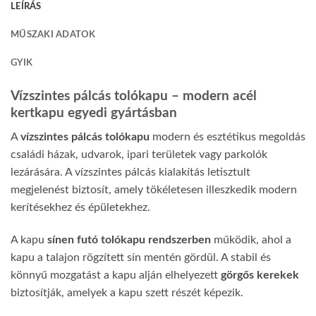
LEÍRÁS
MŰSZAKI ADATOK
GYIK
Vízszintes pálcás tolókapu – modern acél
kertkapu egyedi gyártásban
A
vízszintes pálcás tolókapu
modern és esztétikus megoldás
családi házak, udvarok, ipari területek vagy parkolók
lezárására. A vízszintes pálcás kialakítás letisztult
megjelenést biztosít, amely tökéletesen illeszkedik modern
kerítésekhez és épületekhez.
A kapu
sínen futó tolókapu rendszerben
működik, ahol a
kapu a talajon rögzített sín mentén gördül. A stabil és
könnyű mozgatást a kapu alján elhelyezett
görgős kerekek
biztosítják, amelyek a kapu szett részét képezik.