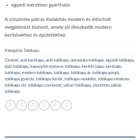
egyedi méretben gyártható
A vízszintes pálcás kialakítás modern és letisztult
megjelenést biztosít, amely jól illeszkedik modern
kerítésekhez és épületekhez.
Kategória:
Tolókapu
Címkék:
acél kertkapu
,
acél tolókapu
,
automata tolókapu
,
egyedi tolókapu
,
ipari tolókapu
,
kapunyitó motoros tolókapu
,
kerítés kapu
,
kertkapu
tolókapu
,
modern tolókapu
,
tolókapu
,
tolókapu ár
,
tolókapu görgő
,
tolókapu gyártás
,
tolókapu kerék
,
tolókapu rendelés
,
tolókapu rendszer
,
tolókapu sín
,
tolókapu szerkezet
,
udvari tolókapu
,
vízszintes pálcás
tolókapu