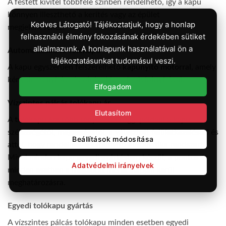
A festett kivitel többféle színben rendelhető, így a kapu
könnyen illeszthető a kerítés vagy az épület
Kedves Látogató! Tájékoztatjuk, hogy a honlap
megjelenéséhez.
felhasználói élmény fokozásának érdekében sütiket
alkalmazunk. A honlapunk használatával ön a
Automatizálható tolókapu
tájékoztatásunkat tudomásul veszi.
A kapu egyszerűen felszerelhető
kapunyitó motorral
, amely
kényelmes nyitást és zárást biztosít távirányítóval.
Elfogadom
Vízszintes pálcás tolókapu ár
Elutasítom
A
tolókapu ára
több tényezőtől függ, például a kapu
szélességétől, magasságától, a választott felületkezeléstől és
Beállítások módosítása
attól, hogy rendelnek-e kapunyitó automatika rendszert.
Mivel minden kapu egyedi gyártásban készül, a pontos ár
Adatvédelmi irányelvek
minden esetben a megadott méret alapján kerül
meghatározásra.
Egyedi tolókapu gyártás
A vízszintes pálcás tolókapu minden esetben egyedi