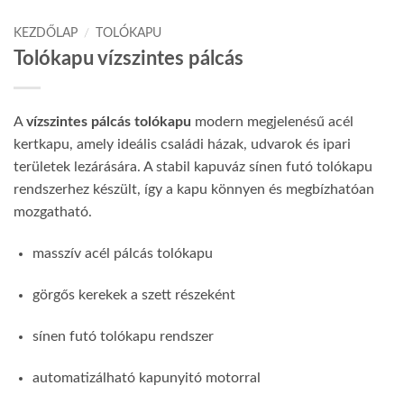
KEZDŐLAP
/
TOLÓKAPU
Tolókapu vízszintes pálcás
A
vízszintes pálcás tolókapu
modern megjelenésű acél
kertkapu, amely ideális családi házak, udvarok és ipari
területek lezárására. A stabil kapuváz sínen futó tolókapu
rendszerhez készült, így a kapu könnyen és megbízhatóan
mozgatható.
masszív acél pálcás tolókapu
görgős kerekek a szett részeként
sínen futó tolókapu rendszer
automatizálható kapunyitó motorral