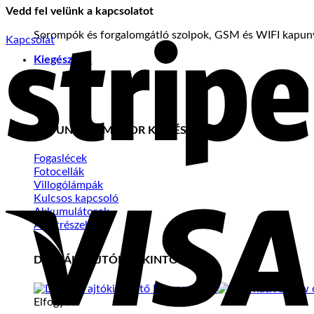
Vedd fel velünk a kapcsolatot
S
Sorompók és forgalomgátló szolpok, GSM és WIFI kapuny
Kapcsolat
Kiegészítők
KAPUNYITÓ MOTOR KIEGÉSZÍTŐK
Fogaslécek
Fotocellák
Villogólámpák
V
Kulcsos kapcsoló
Akkumulátorok
Alkatrészek
DIGITÁLIS AJTÓKITEKINTŐ
Elfogyott