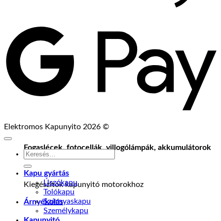
G
P
Elektromos Kapunyito 2026 ©
Fogaslécek, fotocellák, villogólámpák, akkumulátorok
Keresés
a
következőre:
Kapu gyártás
Úszókapu
Kiegészítók kapunyitó motorokhoz
Tolókapu
Szárnyaskapu
Árnyékolás
Személykapu
Kapunyitó