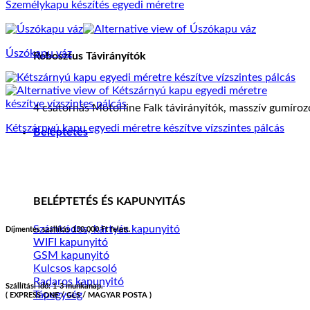
Személykapu készítés egyedi méretre
Úszókapu váz
Robosztus Távirányítók
4 csatornás Motorline Falk távirányítók, masszív gumíro
Kétszárnyú kapu egyedi méretre készítve vízszintes pálcás
Beléptetés
BELÉPTETÉS ÉS KAPUNYITÁS
Számkódos, kártyás kapunyitó
Díjmentes szállítás 150.000 Ft felett.
WIFI kapunyitó
GSM kapunyitó
Kulcsos kapcsoló
Radaros kapunyitó
Szállítási idő: 1-3 munkanap.
Tápegység
( EXPRESS ONE / GLS / MAGYAR POSTA )