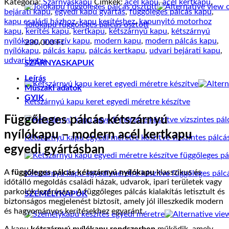
Kategória:
Szárnyaskapu
Címkék:
acél kapu
,
acél kertkapu
,
bejárati kapu
,
egyedi kapu gyártás
,
függőleges pálcás kapu
,
kapu családi házhoz
,
kapu kerítéshez
,
kapunyitó motorhoz
Tolókapu függőleges pálcás osztott
kapu
,
kerítés kapu
,
kertkapu
,
kétszárnyú kapu
,
kétszárnyú
nyílókapu
,
masszív kapu
,
modern kapu
,
modern pálcás kapu
,
230.000
Ft
nyílókapu
,
pálcás kapu
,
pálcás kertkapu
,
udvari bejárati kapu
,
udvari kapu
SZÁRNYASKAPUK
Leírás
Műszaki adatok
GYIK
Kétszárnyú kapu keret egyedi méretre készítve
Függőleges pálcás kétszárnyú
nyílókapu – modern acél kertkapu
Kétszárnyú kapu egyedi méretre készítve vízszintes pálcá
egyedi gyártásban
A
függőleges pálcás kétszárnyú nyílókapu
klasszikus és
Kétszárnyú kapu egyedi méretre készítve függőleges pálc
időtálló megoldás családi házak, udvarok, ipari területek vagy
parkolók lezárására. A függőleges pálcás kialakítás letisztult és
SZEMÉLYKAPUK
biztonságos megjelenést biztosít, amely jól illeszkedik modern
és hagyományos kerítésekhez egyaránt.
A kapu
kétszárnyú nyílókapu rendszerben
működik, amely