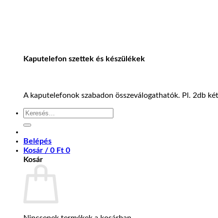
Kaputelefon szettek és készülékek
A kaputelefonok szabadon összeválogathatók. Pl. 2db kétl
Keresés
a
következőre:
Belépés
Kosár /
0
Ft
0
Kosár
Nincsenek termékek a kosárban.