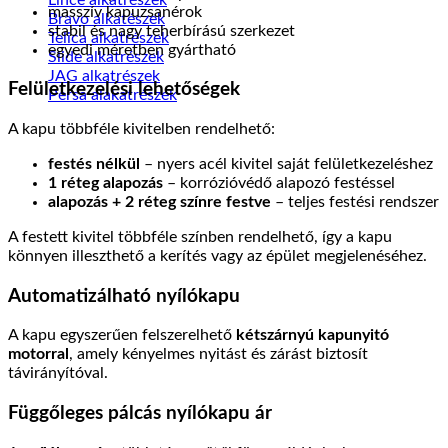
masszív kapuzsanérok
Bravo alkatészek
stabil és nagy teherbírású szerkezet
Telica alkatrészek
egyedi méretben gyártható
Slide alkatrészek
JAG alkatrészek
Felületkezelési lehetőségek
Persa alakatrészek
A kapu többféle kivitelben rendelhető:
festés nélkül
– nyers acél kivitel saját felületkezeléshez
1 réteg alapozás
– korrózióvédő alapozó festéssel
alapozás + 2 réteg színre festve
– teljes festési rendszer
A festett kivitel többféle színben rendelhető, így a kapu
könnyen illeszthető a kerítés vagy az épület megjelenéséhez.
Automatizálható nyílókapu
A kapu egyszerűen felszerelhető
kétszárnyú kapunyitó
motorral
, amely kényelmes nyitást és zárást biztosít
távirányítóval.
Függőleges pálcás nyílókapu ár