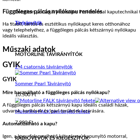
Függőleges pálcás nyílókapu rendelés
Prémium portugál Motorline Professional kaputechnikai t
Távirányítók
Ha stabil, tartós és esztétikus nyílókaput keres otthonához
vagy telephelyéhez, a függőleges pálcás kétszárnyú nyílókapu
ideális választás.
Műszaki adatok
MOTORLINE TÁVIRÁNYÍTÓK
GYIK
2-4 csatornás távirányítók
GYIK
Sommer Pearl Távirányító
Mire használható a függőleges pálcás nyílókapu?
10.500
Ft
A függőleges pálcás kétszárnyú kapu ideális családi házak,
udvarok, kerítések és ipari területek lezárására.
Motorline FALK távirányító fekete
7.990
Ft
Automatizálható a kapu?
Igen, a kapu felszerelhető kétszárnyú kapunyitó motorral,
RÁDIÓVEVŐK ÉS KIEGÉSZÍTŐK