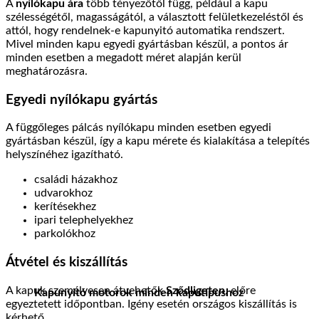
A
nyílókapu ára
több tényezőtől függ, például a kapu
szélességétől, magasságától, a választott felületkezeléstől és
attól, hogy rendelnek-e kapunyitó automatika rendszert.
Mivel minden kapu egyedi gyártásban készül, a pontos ár
minden esetben a megadott méret alapján kerül
meghatározásra.
Egyedi nyílókapu gyártás
A függőleges pálcás nyílókapu minden esetben egyedi
gyártásban készül, így a kapu mérete és kialakítása a telepítés
helyszínéhez igazítható.
családi házakhoz
udvarokhoz
kerítésekhez
ipari telephelyekhez
parkolókhoz
Átvétel és kiszállítás
A kapuk személyesen átvehetők
Sződligeten
, előre
Kapunyitó motorok minden kaputípushoz
egyeztetett időpontban. Igény esetén országos kiszállítás is
kérhető.