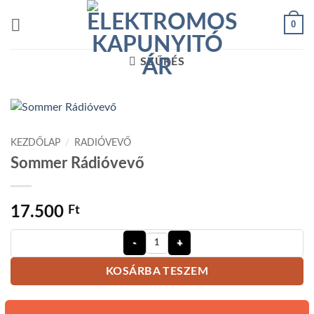
Skip
0
to
content
SZŰRÉS
KEZDŐLAP
/
RADIÓVEVŐ
Sommer Rádióvevő
17.500
Ft
Sommer Rádióvevő mennyiség
KOSÁRBA TESZEM