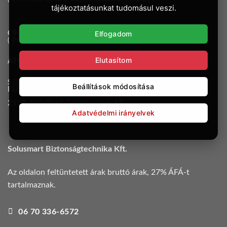
tájékoztatásunkat tudomásul veszi.
Elfogadom
CSOMAGAUTOMATÁK:
( POSTA / ALZA BOX / PACKETA )
Elutasítom
ÁTVEVŐPONTOK:
OMW
SZEMÉLYES ÁTVÉTEL
Beállítások módosítása
ELŐRE EGYEZTETETT IDŐPONTBAN:
2133. Sződliget, Széchenyi u. 13.
Adatvédelmi irányelvek
Solusmart Biztonságtechnika Kft.
Az oldalon feltüntetett árak bruttó árak, 27% ÁFÁ-t
tartalmaznak.
06 70 336-6572