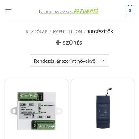
Skip
0
to
content
KEZDŐLAP
/
KAPUTELEFON
/
KIEGÉSZÍTŐK
SZŰRÉS