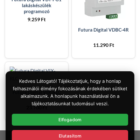
lakáskészülék
programozó
9.259
Ft
Futura Digital VDBC-4R
11.290
Ft
Kedves Látogató! Tájékoztatjuk, hogy a honlap
felhasználói élmény fokozásának érdekében sütiket
Futura Digital VIX-RLC
alkalmazunk. A honlapunk használatával ön a
tájékoztatásunkat tudomásul veszi.
23.700
Ft
Elfogadom
Elutasítom