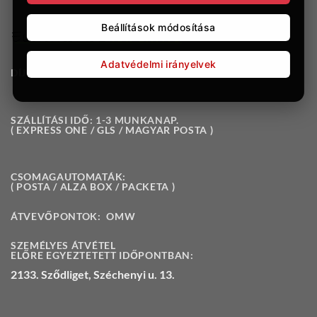
Beállítások módosítása
Adatvédelmi irányelvek
DÍJMENTES SZÁLLÍTÁS 150.000 FT FELETT.
SZÁLLÍTÁSI IDŐ: 1-3 MUNKANAP.
( EXPRESS ONE / GLS / MAGYAR POSTA )
CSOMAGAUTOMATÁK:
( POSTA / ALZA BOX / PACKETA )
ÁTVEVŐPONTOK:
OMW
SZEMÉLYES ÁTVÉTEL
ELŐRE EGYEZTETETT IDŐPONTBAN:
2133. Sződliget, Széchenyi u. 13.