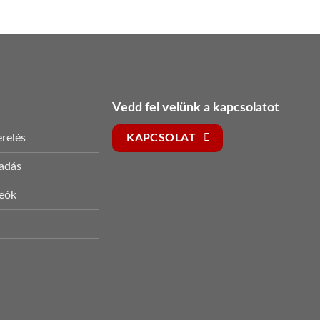
Vedd fel velünk a kapcsolatot
relés
KAPCSOLAT
sadás
deók
s