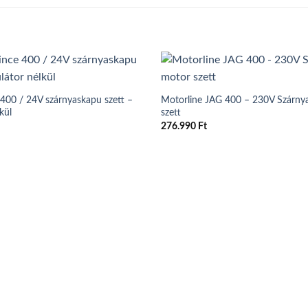
 400 / 24V szárnyaskapu szett –
Motorline JAG 400 – 230V Szárny
kül
szett
276.990
Ft