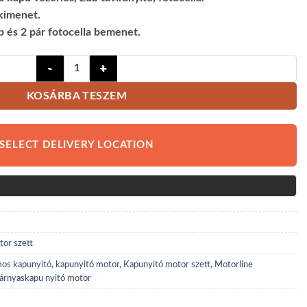
 kimenet.
 és 2 pár fotocella bemenet.
Motorline Telica 24V - Kétszárnyú kapunyitó szett - ak
KOSÁRBA TESZEM
SELECT DELIVERY LOCATION
tor szett
mos kapunyitó
,
kapunyitó motor
,
Kapunyitó motor szett
,
Motorline
árnyaskapu nyitó motor