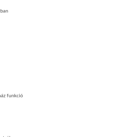
zban
ház funkció