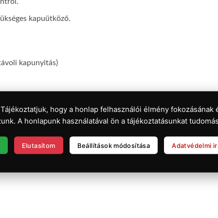
ntról.
szükséges kapuütköző.
ávoli kapunyitás)
 Tájékoztatjuk, hogy a honlap felhasználói élmény fokozásának 
unk. A honlapunk használatával ön a tájékoztatásunkat tudomás
Elutasítom
Beállítások módosítása
Adatvédelmi i