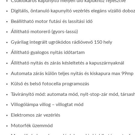
Csuklókaros kapunyitó mélyen ülő kapukhoz fejlesztve
Digitális, öntanuló kapunyitó vezérlés elegáns vízálló dobo
Beállítható motor futási és lassítási idő
Állítható motorerő (gyors-lassú)
Gyárilag integrált ugrókódos rádióvevő 150 hely
Állítható gyalogos nyitás időtartam
Állítható nyitás és zárás késleltetés a kapuszárnyaknál
Automata zárás külön teljes nyitás és kiskapura max 99mp
Külső és belső fotocella programozás
Távirányító mód: automata mód, nyit-stop-zár mód, társas
Villogólámpa villog – villogtat mód
Elektromos zár vezérlés
Motorfék üzemmód