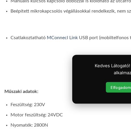
Manuális kulcsos kapcsoló dobozzal is kioldható az utcafro
Beépített mikrokapcsolós végállásokkal rendelkezik, nem 
Csatlakoztatható
MConnecl Link
USB port (mobiltelfonos t
Kedves Látogató!
alkalmaz
Elfogadom
Műszaki adatok
:
Feszültség: 230V
Motor feszültség: 24VDC
Nyomaték: 2800N