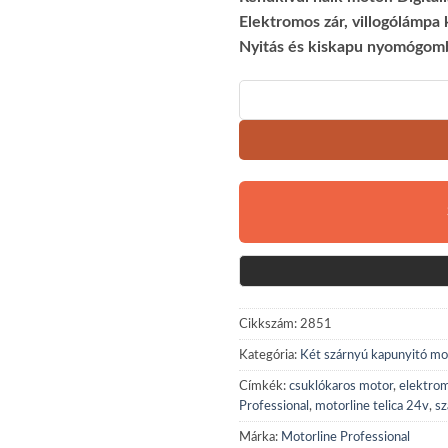
Elektromos zár, villogólámpa
Nyitás és kiskapu nyomógomb
Cikkszám:
2851
Kategória:
Két szárnyú kapunyitó mo
Címkék:
csuklókaros motor
,
elektro
Professional
,
motorline telica 24v
,
sz
Márka:
Motorline Professional