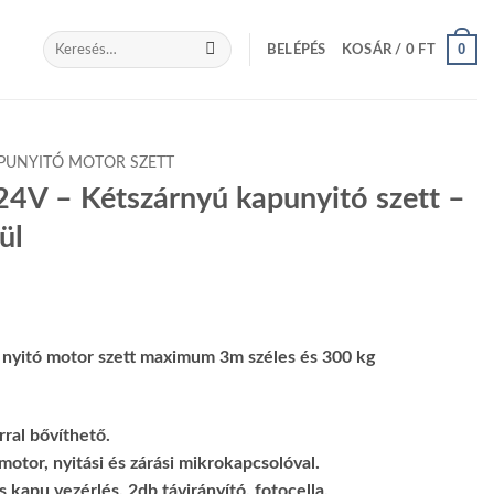
Keresés
0
BELÉPÉS
KOSÁR /
0
FT
a
következőre:
PUNYITÓ MOTOR SZETT
 24V – Kétszárnyú kapunyitó szett –
ül
 nyitó motor szett maximum 3m széles és 300 kg
ral bővíthető.
otor, nyitási és zárási mikrokapcsolóval.
s kapu vezérlés, 2db távirányító, fotocella.