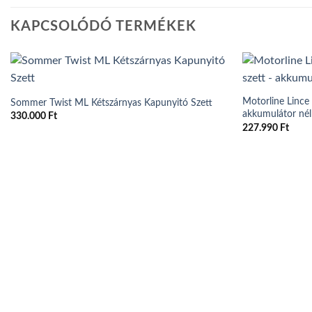
KAPCSOLÓDÓ TERMÉKEK
Motorline Lince
Sommer Twist ML Kétszárnyas Kapunyitó Szett
akkumulátor nél
330.000
Ft
227.990
Ft