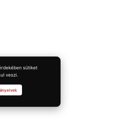
érdekében sütiket
ul veszi.
rányelvek