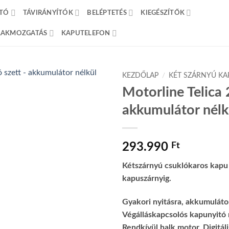
TÓ
TÁVIRÁNYÍTÓK
BELÉPTETÉS
KIEGÉSZÍTŐK
BLAKMOZGATÁS
KAPUTELEFON
KEZDŐLAP
/
KÉT SZÁRNYÚ KA
Motorline Telica
akkumulátor nélk
293.990
Ft
Kétszárnyú csuklókaros kapu
kapuszárnyig.
Gyakori nyitásra, akkumulátor
Végálláskapcsolós kapunyitó m
Rendkívül halk motor. Digitáli