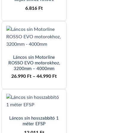
6.816
Ft
Láncos sín Motorline
ROSSO EVO motorokhoz,
3200mm – 4000mm
Ártartomány:
26.990
Ft
–
44.990
Ft
26.990 Ft
-
44.990 Ft
Láncos sín hosszabbító 1
méter EFSP
12.011
Ft