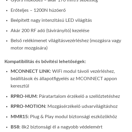
Gyors működés – akár 170 mm/s sebesség
Erőteljes – 1200N húzóerő
Beépített nagy intenzitású LED világítás
Akár 200 RF adó (távirányító) kezelése
Belső relékimenet világításvezérléshez (mozgásra vagy
motor mozgására)
Kompatibilitás és bővítési lehetőségek:
MCONNECT LINK:
WiFi modul távoli vezérléshez,
beállítások és állapotfigyelés az MCONNECT appon
keresztül
RPRO-HUM:
Páratartalom érzékelő a szellőztetéshez
RPRO-MOTION:
Mozgásérzékelő udvarvilágításhoz
MMR15:
Plug & Play modul biztonsági eszközökhöz
BS8:
8k2 biztonsági él a nagyobb védelemért