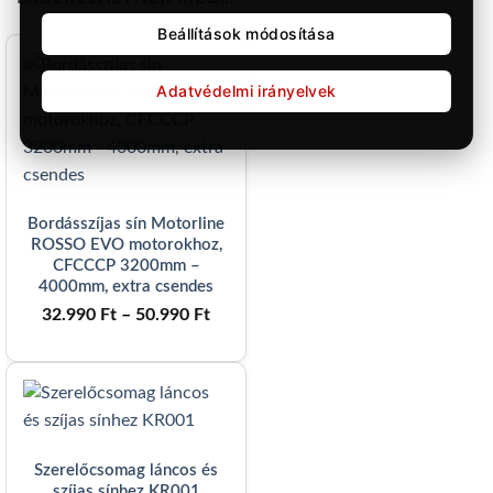
Beállítások módosítása
Adatvédelmi irányelvek
Bordásszíjas sín Motorline
ROSSO EVO motorokhoz,
CFCCCP 3200mm –
4000mm, extra csendes
Ártartomány:
32.990
Ft
–
50.990
Ft
32.990 Ft
-
50.990 Ft
Szerelőcsomag láncos és
szíjas sínhez KR001