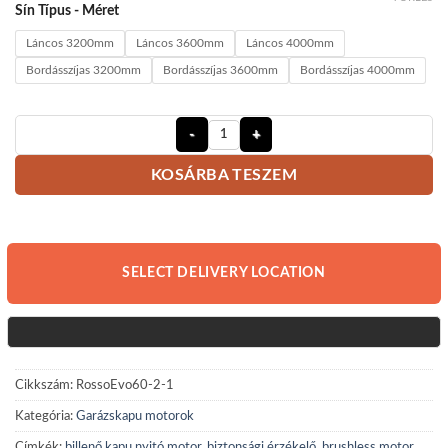
Sín Típus - Méret
Láncos 3200mm
Láncos 3600mm
Láncos 4000mm
Bordásszíjas 3200mm
Bordásszíjas 3600mm
Bordásszíjas 4000mm
Motorline Rosso Pro 120N Garázska
KOSÁRBA TESZEM
SELECT DELIVERY LOCATION
Cikkszám:
RossoEvo60-2-1
Kategória:
Garázskapu motorok
Címkék:
billenő kapu nyitó motor
,
biztonsági érzékelő
,
brushless motor
,