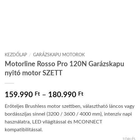
KEZDŐLAP
/
GARÁZSKAPU MOTOROK
Motorline Rosso Pro 120N Garázskapu
nyitó motor SZETT
Ártartomány:
159.990
Ft
–
180.990
Ft
159.990 Ft
Erőteljes Brushless motor szettben, választható láncos vagy
-
bordásszíjas sínnel (3200 / 3600 / 4000 mm), intenzív napi
180.990 Ft
használatra, LED világítással és MCONNECT
kompatibilitással.
TÖRLÉS