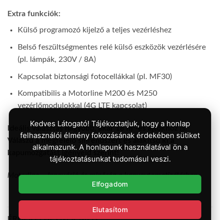
Extra funkciók:
Külső programozó kijelző a teljes vezérléshez
Belső feszültségmentes relé külső eszközök vezérlésére
(pl. lámpák, 230V / 8A)
Kapcsolat biztonsági fotocellákkal (pl. MF30)
Kompatibilis a Motorline M200 és M250
vezérlőmodulokkal (4G LTE kapcsolat)
Kedves Látogató! Tájékoztatjuk, hogy a honlap
Ideális választás nagyobb, akár 18 m²-es ajtókhoz is.
felhasználói élmény fokozásának érdekében sütiket
Válaszd a megfelelő sínrendszert és alakítsd ki a
alkalmazunk. A honlapunk használatával ön a
kapumozgatást igényeid szerint!
tájékoztatásunkat tudomásul veszi.
Motorline – Innováció és minőség a kapuautomatizálásban.
Elfogadom
Elutasítom
ÉRDEKELHETNEK MÉG…