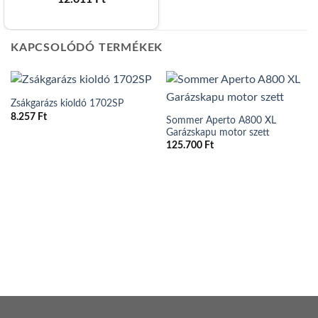
KAPCSOLÓDÓ TERMÉKEK
Zsákgarázs kioldó 1702SP
8.257
Ft
Sommer Aperto A800 XL
Garázskapu motor szett
125.700
Ft