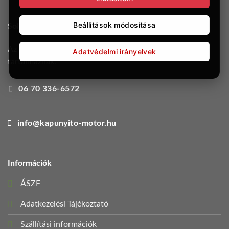
Beállítások módosítása
Solusmart Biztonságtechnika Kft.
Az oldalon feltüntetett árak bruttó árak, 27% ÁFÁ-t
Adatvédelmi irányelvek
tartalmaznak.
06 70 336-6572
info@kapunyito-motor.hu
Információk
ÁSZF
Adatkezelési Tájékoztató
Szállítási információk