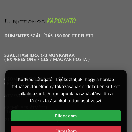
DÍJMENTES SZÁLLÍTÁS 150.000 FT FELETT.
SZÁLLÍTÁSI IDŐ: 1-3 MUNKANAP.
( EXPRESS ONE / GLS / MAGYAR POSTA )
Kedves Látogató! Tájékoztatjuk, hogy a honlap
CSOMAGAUTOMATÁK:
( POSTA / ALZA BOX / PACKETA )
felhasználói élmény fokozásának érdekében sütiket
alkalmazunk. A honlapunk használatával ön a
ÁTVEVŐPONTOK:
OMW
tájékoztatásunkat tudomásul veszi.
SZEMÉLYES ÁTVÉTEL
ELŐRE EGYEZTETETT IDŐPONTBAN:
Elfogadom
2133. Sződliget, Széchenyi u. 13.
Elutasítom