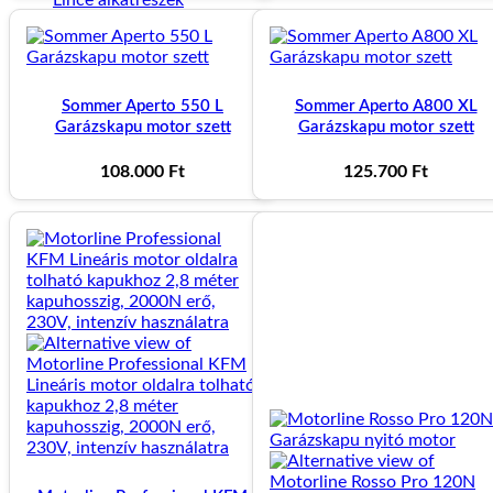
-
-
Bravo alkatészek
113.990 Ft
1
Telica alkatrészek
Slide alkatrészek
JAG alkatrészek
Persa alakatrészek
Sommer Aperto 550 L
Sommer Aperto A800 XL
Garázskapu motor szett
Garázskapu motor szett
108.000
Ft
125.700
Ft