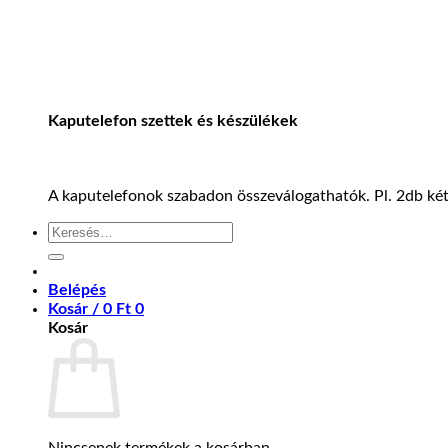
Kaputelefon szettek és készülékek
A kaputelefonok szabadon összeválogathatók. Pl. 2db kétl
Keresés
a
következőre:
Belépés
Kosár /
0
Ft
0
Kosár
Nincsenek termékek a kosárban.