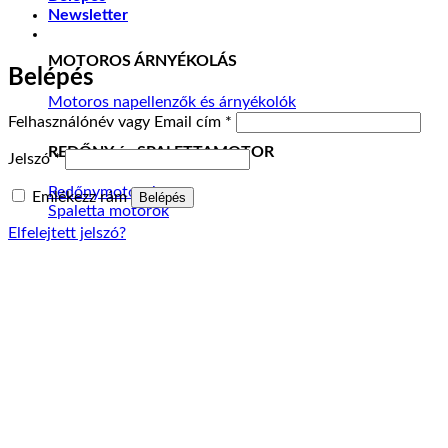
Newsletter
MOTOROS ÁRNYÉKOLÁS
Belépés
Motoros napellenzők és árnyékolók
Kötelező
Felhasználónév vagy Email cím
*
REDŐNY és SPALETTAMOTOR
Kötelező
Jelszó
*
Redőnymotorok
Emlékezz rám
Belépés
Spaletta motorok
Elfelejtett jelszó?