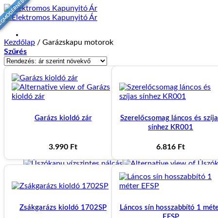
EGMODERNEBB
Skip
to
content
Kezdőlap
/
Garázskapu motorok
Szűrés
Kapu gyártás
ÚSZÓKAPUK
Garázs kioldó zár
Szerelőcsomag láncos és szíja
sínhez KR001
Úszókapu váz
3.990
Ft
6.816
Ft
Úszókapu vízszintes pálcás
Zsákgarázs kioldó 1702SP
Láncos sín hosszabbító 1 mét
Úszókapu függőleges pálcás
EFSP