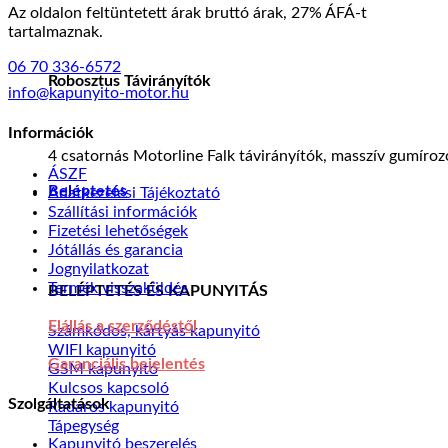
Az oldalon feltüntetett árak bruttó árak, 27% ÁFÁ-t
tartalmaznak.
06 70 336-6572
Robosztus Távirányítók
info@kapunyito-motor.hu
Információk
4 csatornás Motorline Falk távirányítók, masszív gumíro
ÁSZF
Beléptetés
Adatkezelési Tájékoztató
Szállítási információk
Fizetési lehetőségek
Jótállás és garancia
Jognyilatkozat
Termék visszaküldés
BELÉPTETÉS ÉS KAPUNYITÁS
Elállás a szerződéstől
Számkódos, kártyás kapunyitó
WIFI kapunyitó
Garanciális bejelentés
GSM kapunyitó
Kulcsos kapcsoló
Szolgáltatások
Radaros kapunyitó
Tápegység
Kapunyitó beszerelés