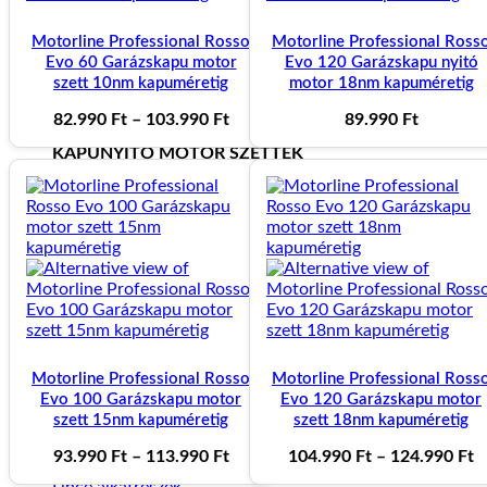
Személykapu készítés egyedi méretre
Motorline Professional Rosso
Motorline Professional Ross
Kapunyitó
Evo 60 Garázskapu motor
Evo 120 Garázskapu nyitó
szett 10nm kapuméretig
motor 18nm kapuméretig
Ártartomány:
82.990
Ft
–
103.990
Ft
89.990
Ft
82.990 Ft
KAPUNYITÓ MOTOR SZETTEK
-
103.990 Ft
Egyszárnyú Kapunyitó motor szett
Kétszárnyú Kapunyitó motor szett
Úszó és Toló Kapunyitó motor szett
Garázskapu motorok
KAPU ALKATRÉSZEK
Szárnyaskapu alakatrészek
Úszókapu alkatrészek
Motorline Professional Rosso
Motorline Professional Ross
Evo 100 Garázskapu motor
Evo 120 Garázskapu motor
szett 15nm kapuméretig
szett 18nm kapuméretig
MOTOR KIEGÉSZÍTŐK
Ártartomány:
Á
93.990
Ft
–
113.990
Ft
104.990
Ft
–
124.990
Ft
Kapunyitó vezérlések
93.990 Ft
1
Lince alkatrészek