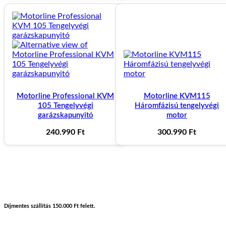
Rádióvevők, antennák
Sommer Rádióvevő
17.500
Ft
Antenna 433Mhz 4m kábellel
Motorline Professional KVM
Motorline KVM115
105 Tengelyvégi
Háromfázisú tengelyvégi
4.990
Ft
garázskapunyitó
motor
240.990
Ft
300.990
Ft
Díjmentes szállítás 150.000 Ft felett.