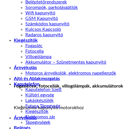
Beléptetőrendszerek
Sorompók, parkolásgátlók
Wifi kapunyitó
GSM Kapunyitó
Számkódos kapunyitó
Kulcsos Kapcsoló
Radaros kapunyitó
Kiegészítők
Fogasléc
Fotocella
Villogólámpa
Akkumulátor – Szünetmentes kapunyitó
Árnyékolás
Motoros árnyékolók, elektromos napellenzők
Ajtó és Ablakmozgatás
Kaputelefon
Fogaslécek, fotocellák, villogólámpák, akkumulátorok
Kaputelefon Szett
Kültéri egység
Lakáskészülék
Futura Tápegység
Kiegészítók kapunyitó motorokhoz
Kiegészítők
Elektromos zár
Árnyékolás
Tápegységek
Belépés