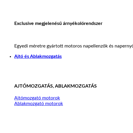
Exclusive megjelenésű árnyékolórendszer
Egyedi méretre gyártott motoros napellenzők és napernyő
Ajtó és Ablakmozgatás
AJTÓMOZGATÁS, ABLAKMOZGATÁS
Ajtómozgató motorok
Ablakmozgató motorok