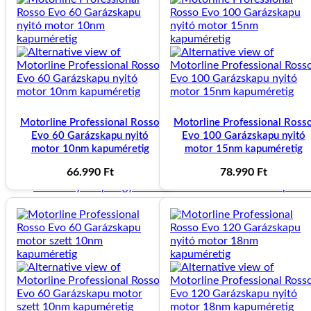
Tolókapu függőleges pálcás osztott
230.000
Ft
SZÁRNYASKAPUK
Motorline Professional Rosso
Motorline Professional Ross
Evo 60 Garázskapu nyitó
Evo 100 Garázskapu nyitó
Kétszárnyú kapu keret egyedi méretre készítve
motor 10nm kapuméretig
motor 15nm kapuméretig
66.990
Ft
78.990
Ft
Kétszárnyú kapu egyedi méretre készítve vízszintes pálcá
Kétszárnyú kapu egyedi méretre készítve függőleges pálc
SZEMÉLYKAPUK