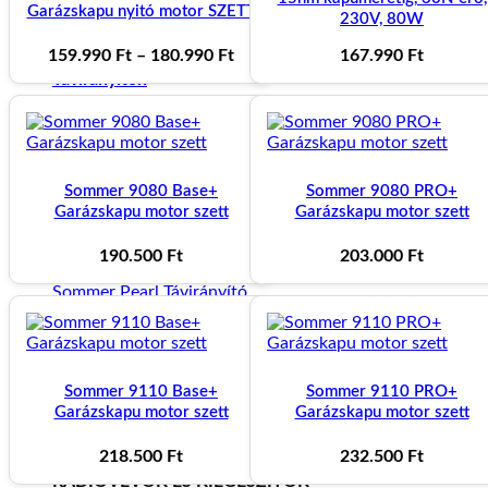
Garázskapu nyitó motor SZETT
230V, 80W
Prémium portugál Motorline Professional kaputechnikai t
Ártartomány:
159.990
Ft
–
180.990
Ft
167.990
Ft
159.990 Ft
Távirányítók
-
180.990 Ft
MOTORLINE TÁVIRÁNYÍTÓK
Sommer 9080 Base+
Sommer 9080 PRO+
Garázskapu motor szett
Garázskapu motor szett
2-4 csatornás távirányítók
190.500
Ft
203.000
Ft
Sommer Pearl Távirányító
10.500
Ft
Motorline FALK távirányító fekete
Sommer 9110 Base+
Sommer 9110 PRO+
Garázskapu motor szett
Garázskapu motor szett
7.990
Ft
218.500
Ft
232.500
Ft
RÁDIÓVEVŐK ÉS KIEGÉSZÍTŐK