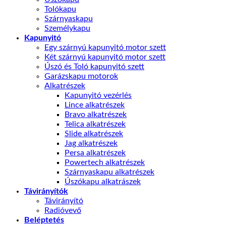
Tolókapu
Szárnyaskapu
Személykapu
Kapunyitó
Egy szárnyú kapunyitó motor szett
Két szárnyú kapunyitó motor szett
Úszó és Toló kapunyitó szett
Garázskapu motorok
Alkatrészek
Kapunyitó vezérlés
Lince alkatrészek
Bravo alkatrészek
Telica alkatrészek
Slide alkatrészek
Jag alkatrészek
Persa alkatrészek
Powertech alkatrészek
Szárnyaskapu alkatrészek
Úszókapu alkatrászek
Távirányítók
Távirányító
Radióvevő
Beléptetés