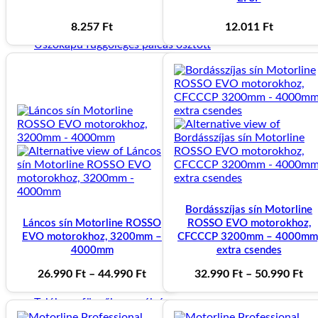
8.257
Ft
12.011
Ft
Úszókapu függőleges pálcás osztott
TOLÓKAPUK
Tolókapu keret méretre gyártott
150.000
Ft
Tolókapu keret méretre gyártott osztott
Bordásszíjas sín Motorline
160.000
Ft
Láncos sín Motorline ROSSO
ROSSO EVO motorokhoz,
EVO motorokhoz, 3200mm –
CFCCCP 3200mm – 4000mm
4000mm
extra csendes
Tolókapu vízszintes pálcás
Ártartomány:
Ár
26.990
Ft
–
44.990
Ft
32.990
Ft
–
50.990
Ft
26.990 Ft
32
-
-
Tolókapu függőleges pálcás
44.990 Ft
50