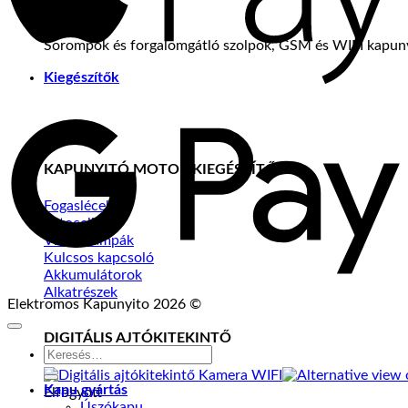
Sorompók és forgalomgátló szolpok, GSM és WIFI kapuny
Kiegészítők
G
P
KAPUNYITÓ MOTOR KIEGÉSZÍTŐK
Fogaslécek
Fotocellák
Villogólámpák
Kulcsos kapcsoló
Akkumulátorok
Alkatrészek
Elektromos Kapunyito 2026 ©
DIGITÁLIS AJTÓKITEKINTŐ
Keresés
a
következőre:
Kapu gyártás
Elfogyott
Úszókapu