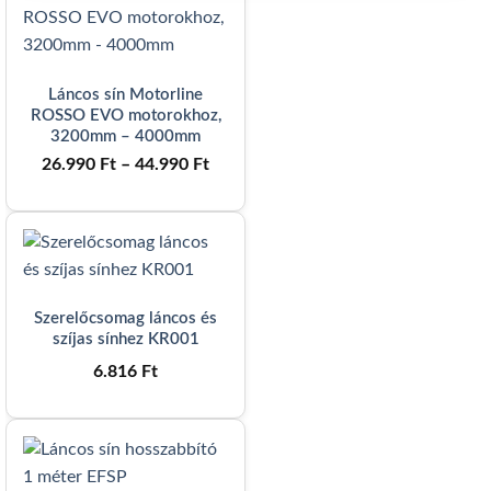
Láncos sín Motorline
ROSSO EVO motorokhoz,
3200mm – 4000mm
Ártartomány:
26.990
Ft
–
44.990
Ft
26.990 Ft
-
44.990 Ft
Szerelőcsomag láncos és
szíjas sínhez KR001
6.816
Ft