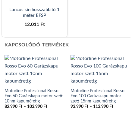
Láncos sín hosszabbító 1
méter EFSP
12.011
Ft
KAPCSOLÓDÓ TERMÉKEK
Motorline Professional Rosso
Motorline Professional Rosso
Evo 60 Garázskapu motor szett
Evo 100 Garázskapu motor
10nm kapuméretig
szett 15nm kapuméretig
Ártartomány:
Ártartomán
82.990
Ft
–
103.990
Ft
93.990
Ft
–
113.990
Ft
82.990 Ft
93.990 Ft
-
-
103.990 Ft
113.990 Ft