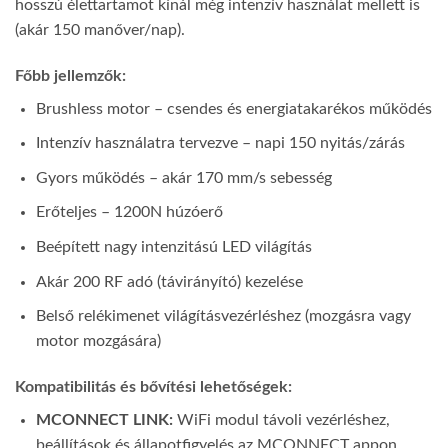
hosszú élettartamot kínál még intenzív használat mellett is
(akár 150 manőver/nap).
Főbb jellemzők:
Brushless motor – csendes és energiatakarékos működés
Intenzív használatra tervezve – napi 150 nyitás/zárás
Gyors működés – akár 170 mm/s sebesség
Erőteljes – 1200N húzóerő
Beépített nagy intenzitású LED világítás
Akár 200 RF adó (távirányító) kezelése
Belső relékimenet világításvezérléshez (mozgásra vagy
motor mozgására)
Kompatibilitás és bővítési lehetőségek:
MCONNECT LINK:
WiFi modul távoli vezérléshez,
beállítások és állapotfigyelés az MCONNECT appon