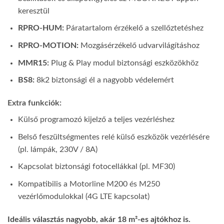
keresztül
RPRO-HUM:
Páratartalom érzékelő a szellőztetéshez
RPRO-MOTION:
Mozgásérzékelő udvarvilágításhoz
MMR15:
Plug & Play modul biztonsági eszközökhöz
BS8:
8k2 biztonsági él a nagyobb védelemért
Extra funkciók:
Külső programozó kijelző a teljes vezérléshez
Belső feszültségmentes relé külső eszközök vezérlésére
(pl. lámpák, 230V / 8A)
Kapcsolat biztonsági fotocellákkal (pl. MF30)
Kompatibilis a Motorline M200 és M250
vezérlőmodulokkal (4G LTE kapcsolat)
Ideális választás nagyobb, akár 18 m²-es ajtókhoz is.