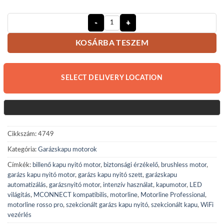
Motorline Rosso Pro 120N Garázska
KOSÁRBA TESZEM
SELECT DELIVERY LOCATION
Cikkszám:
4749
Kategória:
Garázskapu motorok
Címkék:
billenő kapu nyitó motor
,
biztonsági érzékelő
,
brushless motor
,
garázs kapu nyitó motor
,
garázs kapu nyitó szett
,
garázskapu
automatizálás
,
garázsnyitó motor
,
intenzív használat
,
kapumotor
,
LED
világítás
,
MCONNECT kompatibilis
,
motorline
,
Motorline Professional
,
motorline rosso pro
,
szekcionált garázs kapu nyitó
,
szekcionált kapu
,
WiFi
vezérlés