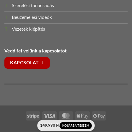
Szerelési tanácsadás
Beüzemelési videók
Vezeték kiépítés
Vedd fel velünk a kapcsolatot
KAPCSOLAT
Stripe
Visa
MasterCard
Apple
Google
Pay
Pay
149.990
Ft
Elektromos Kapunyito 2026 ©
KOSÁRBA TESZEM