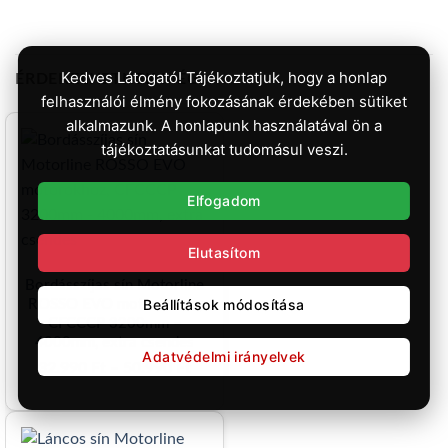
Kedves Látogató! Tájékoztatjuk, hogy a honlap
ÉRDEKELHETNEK MÉG…
felhasználói élmény fokozásának érdekében sütiket
alkalmazunk. A honlapunk használatával ön a
tájékoztatásunkat tudomásul veszi.
Elfogadom
Elutasítom
Bordásszíjas sín Motorline
Beállítások módosítása
ROSSO EVO motorokhoz,
CFCCCP 3200mm –
4000mm, extra csendes
Adatvédelmi irányelvek
Ártartomány:
32.990
Ft
–
50.990
Ft
32.990 Ft
-
50.990 Ft