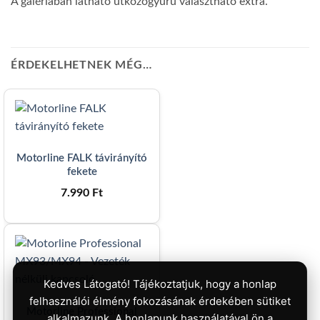
A galériában látható ütközőgyűrű választható extra.
ÉRDEKELHETNEK MÉG…
Motorline FALK távirányító
fekete
7.990
Ft
Kedves Látogató! Tájékoztatjuk, hogy a honlap
felhasználói élmény fokozásának érdekében sütiket
Motorline Professional
alkalmazunk. A honlapunk használatával ön a