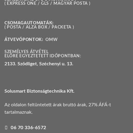
( EXPRESS ONE / GLS / MAGYAR POSTA )
CSOMAGAUTOMATÁK:
( POSTA / ALZA BOX / PACKETA )
ÁTVEVŐPONTOK:
OMW
SZEMÉLYES ÁTVÉTEL
ELŐRE EGYEZTETETT IDŐPONTBAN:
2133. Sződliget, Széchenyi u. 13.
Solusmart Biztonságtechnika Kft.
Az oldalon feltüntetett árak bruttó árak, 27% ÁFÁ-t
tartalmaznak.
06 70 336-6572