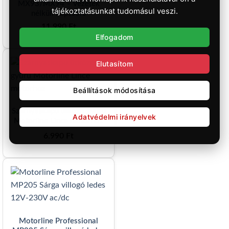
MX93/MX94 – Vezeték
tájékoztatásunkat tudomásul veszi.
nélküli kapcsoló
11.990
Ft
Elfogadom
Elutasítom
Beállítások módosítása
Szárnyaskapu ütköző gyűrű
Adatvédelmi irányelvek
Motorline Lince motorhoz
6.990
Ft
Motorline Professional