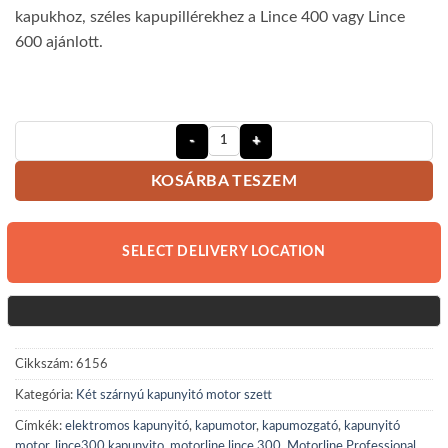
kapukhoz, széles kapupillérekhez a Lince 400 vagy Lince
600 ajánlott.
Motorline Professional Lince 300 - 
KOSÁRBA TESZEM
SELECT DELIVERY LOCATION
Cikkszám:
6156
Kategória:
Két szárnyú kapunyitó motor szett
Címkék:
elektromos kapunyitó
,
kapumotor
,
kapumozgató
,
kapunyitó
motor
,
lince300 kapunyito
,
motorline lince 300
,
Motorline Professional
,