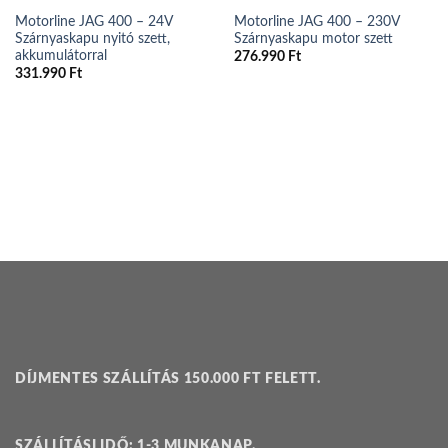
Motorline JAG 400 – 24V
Motorline JAG 400 – 230V
Szárnyaskapu nyitó szett,
Szárnyaskapu motor szett
akkumulátorral
276.990
Ft
331.990
Ft
DÍJMENTES SZÁLLÍTÁS 150.000 FT FELETT.
SZÁLLÍTÁSI IDŐ: 1-3 MUNKANAP.