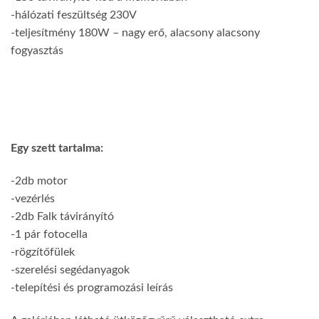
-hálózati feszültség 230V
-teljesítmény 180W – nagy erő, alacsony alacsony
fogyasztás
Egy szett tartalma:
-2db motor
-vezérlés
-2db Falk távirányító
-1 pár fotocella
-rögzítőfülek
-szerelési segédanyagok
-telepítési és programozási leírás