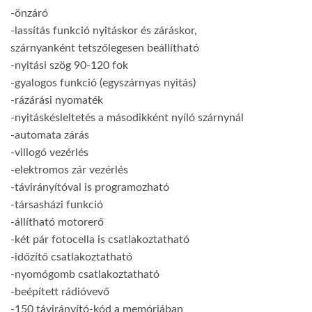
-önzáró
-lassítás funkció nyitáskor és záráskor,
szárnyanként tetszőlegesen beállítható
-nyitási szög 90-120 fok
-gyalogos funkció (egyszárnyas nyitás)
-rázárási nyomaték
-nyitáskésleltetés a másodikként nyíló szárnynál
-automata zárás
-villogó vezérlés
-elektromos zár vezérlés
-távirányítóval is programozható
-társasházi funkció
-állítható motorerő
-két pár fotocella is csatlakoztatható
-időzítő csatlakoztatható
-nyomógomb csatlakoztatható
-beépített rádióvevő
-150 távirányító-kód a memóriában