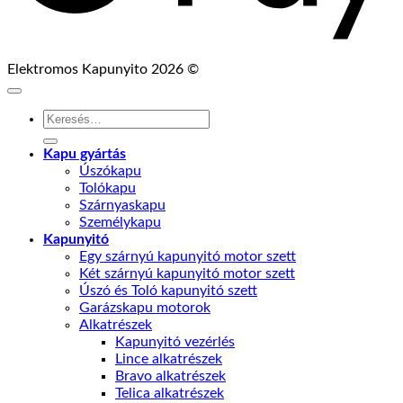
Elektromos Kapunyito 2026 ©
Keresés
a
következőre:
Kapu gyártás
Úszókapu
Tolókapu
Szárnyaskapu
Személykapu
Kapunyitó
Egy szárnyú kapunyitó motor szett
Két szárnyú kapunyitó motor szett
Úszó és Toló kapunyitó szett
Garázskapu motorok
Alkatrészek
Kapunyitó vezérlés
Lince alkatrészek
Bravo alkatrészek
Telica alkatrészek