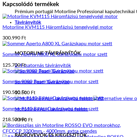
Kapcsolódó termékek
Prémium portugál Motorline Professional kaputechnikai t
Távirányítók
Motorline KVM115 Háromfázisú tengelyvégi motor
300.990
Ft
MOTORLINE TÁVIRÁNYÍTÓK
Sommer Aperto A800 XL Garázskapu motor szett
125.700
Ft
2-4 csatornás távirányítók
Sommer 9080 Base+ Garázskapu motor szett
Sommer Pearl Távirányító
190.500
Ft
10.500
Ft
Sommer 9110 Base+ Garázskapu motor szett
Motorline FALK távirányító fekete
218.500
Ft
7.990
Ft
RÁDIÓVEVŐK ÉS KIEGÉSZÍTŐK