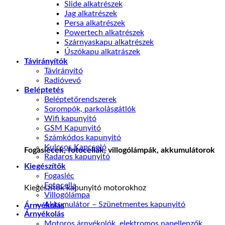
Slide alkatrészek
Jag alkatrészek
Persa alkatrészek
Powertech alkatrészek
Szárnyaskapu alkatrészek
Úszókapu alkatrászek
Távirányítók
Távirányító
Radióvevő
Beléptetés
Beléptetőrendszerek
Sorompók, parkolásgátlók
Wifi kapunyitó
GSM Kapunyitó
Számkódos kapunyitó
Kulcsos Kapcsoló
Fogaslécek, fotocellák, villogólámpák, akkumulátorok
Radaros kapunyitó
Kiegészítők
Fogasléc
Fotocella
Kiegészítók kapunyitó motorokhoz
Villogólámpa
Akkumulátor – Szünetmentes kapunyitó
Árnyékolás
Árnyékolás
Motoros árnyékolók, elektromos napellenzők