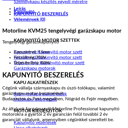
Személykapu készítés egyedi méretre
230V,
Leírás
80W
Kapunyitó
KAPUNYITÓ BESZERELÉS
mennyiség
Vélemények (0)
Motorline KVM25 tengelyvégi garázskapu motor
KAPUNYITÓ MOTOR SZETTEK
Tengelyvégi garázskapunyitó
Egyszárnyú Kapunyitó motor szett
Kapuméret: 15nm
Kétszárnyú Kapunyitó motor szett
Feszültség:230V
Úszó és Toló Kapunyitó motor szett
Teljesítmény: 80W
Garázskapu motorok
KAPUNYITÓ BESZERELÉS
KAPU ALKATRÉSZEK
Cégünk vállalja szárnyaskapu és úszó-tolókapu, valamint
garázskapu motor beszerelését
Szárnyaskapu alakatrészek
Budapesten és Pest megyében, Nógrád és Fejér megyében.
Úszókapu alkatrészek
Az általunk forgalmazott Motorline Professional kapunyitó
MOTOR KIEGÉSZÍTŐK
motorokra a gyártói 2 év garancián felül további 2 év
garanciát vállalunk, amennyiben cégünkkel szerelteti be.
Kapunyitó vezérlések
Lince alkatrészek