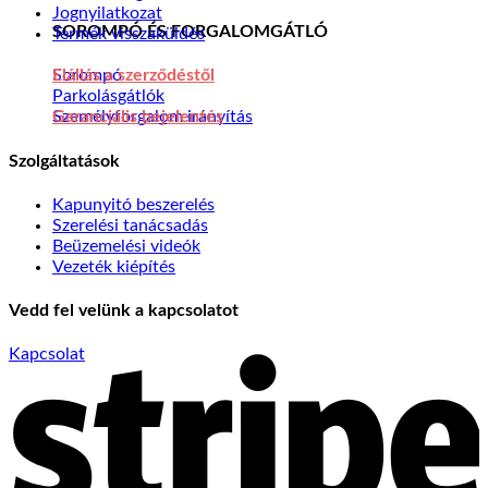
Jognyilatkozat
SOROMPÓ ÉS FORGALOMGÁTLÓ
Termék visszaküldés
Sorompó
Elállás a szerződéstől
Parkolásgátlók
Személyforgalom irányítás
Garanciális bejelentés
Szolgáltatások
Kapunyitó beszerelés
Szerelési tanácsadás
Beüzemelési videók
Vezeték kiépítés
Vedd fel velünk a kapcsolatot
S
Kapcsolat