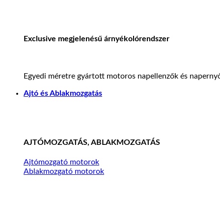
Exclusive megjelenésű árnyékolórendszer
Egyedi méretre gyártott motoros napellenzők és napernyő
Ajtó és Ablakmozgatás
AJTÓMOZGATÁS, ABLAKMOZGATÁS
Ajtómozgató motorok
Ablakmozgató motorok