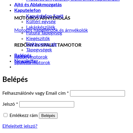
Ajtó és Ablakmozgatás
Kaputelefon
Kaputelefon Szett
MOTOROS ÁRNYÉKOLÁS
Kültéri egység
Lakáskészülék
Motoros napellenzők és árnyékolók
Futura Tápegység
Kiegészítők
Elektromos zár
REDŐNY és SPALETTAMOTOR
Tápegységek
Belépés
Redőnymotorok
Newsletter
Spaletta motorok
Belépés
Kötelező
Felhasználónév vagy Email cím
*
Kötelező
Jelszó
*
Emlékezz rám
Belépés
Elfelejtett jelszó?