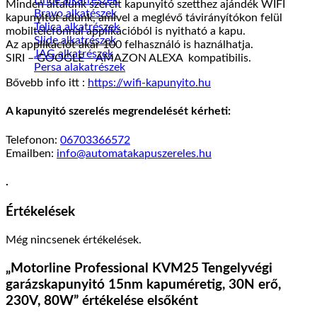
Minden általunk szerelt kapunyitó szetthez ajándék WIFI
Bravo alkatészek
kapunyitót adunk, amivel a meglévő távirányítókon felül
Telica alkatrészek
mobiltelefonnal applikációból is nyitható a kapu.
Slide alkatrészek
Az applikációt akár 100 felhasználó is haználhatja.
JAG alkatrészek
SIRI – GOOGLE – AMAZON ALEXA kompatibilis.
Persa alakatrészek
Bővebb info itt :
https://wifi-kapunyito.hu
A kapunyitó szerelés megrendelését kérheti:
Telefonon:
06703366572
Emailben:
info@automatakapuszereles.hu
.
Értékelések
Még nincsenek értékelések.
„Motorline Professional KVM25 Tengelyvégi
garázskapunyitó 15nm kapuméretig, 30N erő,
230V, 80W” értékelése elsőként