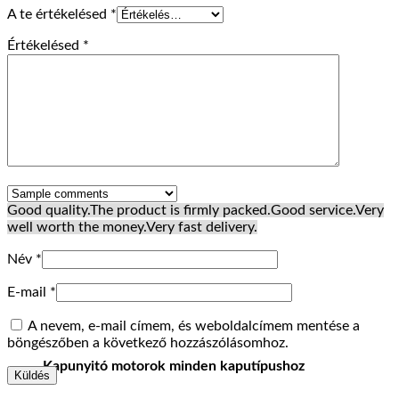
A te értékelésed
*
Értékelésed
*
Good quality.
The product is firmly packed.
Good service.
Very
well worth the money.
Very fast delivery.
Név
*
E-mail
*
A nevem, e-mail címem, és weboldalcímem mentése a
böngészőben a következő hozzászólásomhoz.
Kapunyitó motorok minden kaputípushoz