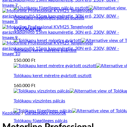
Úszókapu függőleges pálcás osztott
TOLÓKAPUK
Tolókapu keret méretre gyártott
150.000
Ft
Tolókapu keret méretre gyártott osztott
160.000
Ft
Tolókapu vízszintes pálcás
Kezdőlap
/
Garázskapu motorok
Tolókapu függőleges pálcás