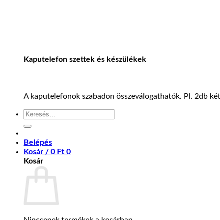
Kaputelefon szettek és készülékek
A kaputelefonok szabadon összeválogathatók. Pl. 2db kétl
Keresés
a
következőre:
Belépés
Kosár /
0
Ft
0
Kosár
Nincsenek termékek a kosárban.