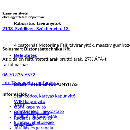
Személyes átvétel
előre egyeztetett időpontban:
Robosztus Távirányítók
2133. Sződliget, Széchenyi u. 13.
4 csatornás Motorline Falk távirányítók, masszív gumíro
Solusmart Biztonságtechnika Kft.
Beléptetés
Az oldalon feltüntetett árak bruttó árak, 27% ÁFÁ-t
tartalmaznak.
06 70 336-6572
info@kapunyito-motor.hu
BELÉPTETÉS ÉS KAPUNYITÁS
Információk
Számkódos, kártyás kapunyitó
WIFI kapunyitó
ÁSZF
GSM kapunyitó
Adatkezelési Tájékoztató
Kulcsos kapcsoló
Szállítási információk
Radaros kapunyitó
Fizetési lehetőségek
Tápegység
Jótállás és garancia