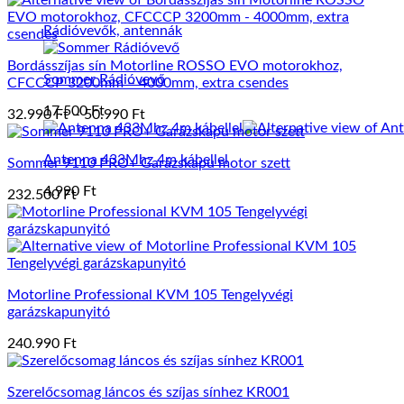
Rádióvevők, antennák
Bordásszíjas sín Motorline ROSSO EVO motorokhoz,
Sommer Rádióvevő
CFCCCP 3200mm – 4000mm, extra csendes
17.500
Ft
Ártartomány:
32.990
Ft
–
50.990
Ft
32.990 Ft
-
Antenna 433Mhz 4m kábellel
Sommer 9110 PRO+ Garázskapu motor szett
50.990 Ft
4.990
Ft
232.500
Ft
Motorline Professional KVM 105 Tengelyvégi
garázskapunyitó
240.990
Ft
Szerelőcsomag láncos és szíjas sínhez KR001