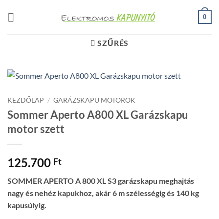
Skip
0
to
content
SZŰRÉS
KEZDŐLAP
/
GARÁZSKAPU MOTOROK
Sommer Aperto A800 XL Garázskapu
motor szett
125.700
Ft
SOMMER APERTO A 800 XL S3 garázskapu meghajtás
nagy és nehéz kapukhoz, akár 6 m szélességig és 140 kg
kapusúlyig.