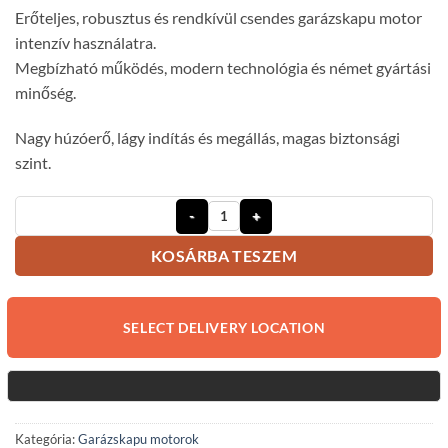
Erőteljes, robusztus és rendkívül csendes garázskapu motor
intenzív használatra.
Megbízható működés, modern technológia és német gyártási
minőség.
Nagy húzóerő, lágy indítás és megállás, magas biztonsági
szint.
Sommer Aperto A800 XL Garázskapu
KOSÁRBA TESZEM
SELECT DELIVERY LOCATION
Kategória:
Garázskapu motorok