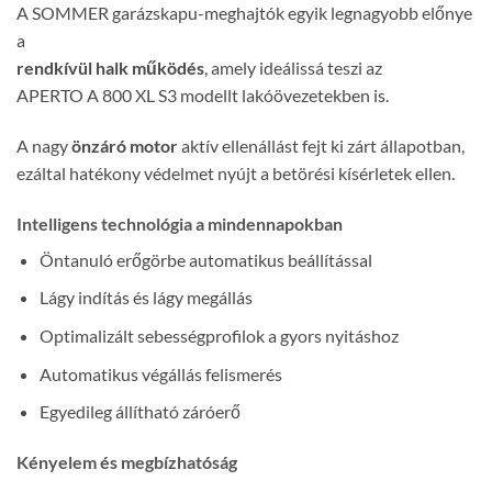
A SOMMER garázskapu-meghajtók egyik legnagyobb előnye
a
rendkívül halk működés
, amely ideálissá teszi az
APERTO A 800 XL S3 modellt lakóövezetekben is.
A nagy
önzáró motor
aktív ellenállást fejt ki zárt állapotban,
ezáltal hatékony védelmet nyújt a betörési kísérletek ellen.
Intelligens technológia a mindennapokban
Öntanuló erőgörbe automatikus beállítással
Lágy indítás és lágy megállás
Optimalizált sebességprofilok a gyors nyitáshoz
Automatikus végállás felismerés
Egyedileg állítható záróerő
Kényelem és megbízhatóság