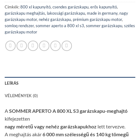
Címkék:
800 xl kapunyitó
,
csendes garázskapu
,
erős kapunyitó
,
garázskapu meghajtás
,
lakossági garázskapu
,
made in germany
,
nagy
garázskapu motor
,
nehéz garázskapu
,
prémium garázskapu motor
,
somloq rendszer
,
sommer aperto a 800 xl s3
,
sommer garázskapu
,
széles
garázskapu motor
LEÍRÁS
VÉLEMÉNYEK (0)
A
SOMMER APERTO A 800 XL S3 garázskapu-meghajtó
kifejezetten
nagy méretű vagy nehéz garázskapukhoz
lett tervezve.
A meghajtás akár
6 000 mm szélességű és 140 kg tömegű