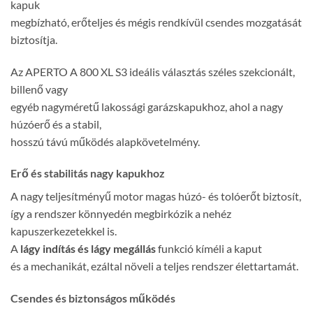
kapuk
megbízható, erőteljes és mégis rendkívül csendes mozgatását
biztosítja.
Az APERTO A 800 XL S3 ideális választás széles szekcionált,
billenő vagy
egyéb nagyméretű lakossági garázskapukhoz, ahol a nagy
húzóerő és a stabil,
hosszú távú működés alapkövetelmény.
Erő és stabilitás nagy kapukhoz
A nagy teljesítményű motor magas húzó- és tolóerőt biztosít,
így a rendszer könnyedén megbirkózik a nehéz
kapuszerkezetekkel is.
A
lágy indítás és lágy megállás
funkció kíméli a kaput
és a mechanikát, ezáltal növeli a teljes rendszer élettartamát.
Csendes és biztonságos működés