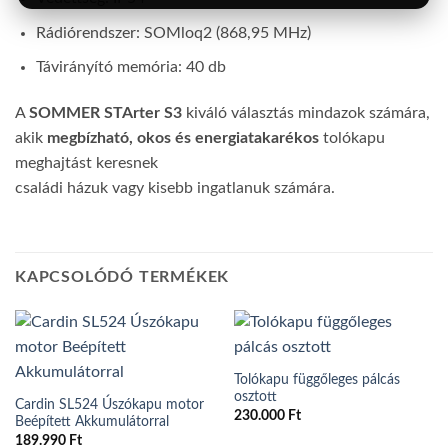
Rádiórendszer: SOMloq2 (868,95 MHz)
Távirányító memória: 40 db
A
SOMMER STArter S3
kiváló választás mindazok számára,
akik
megbízható, okos és energiatakarékos
tolókapu
meghajtást keresnek
családi házuk vagy kisebb ingatlanuk számára.
KAPCSOLÓDÓ TERMÉKEK
Tolókapu függőleges pálcás
osztott
Cardin SL524 Úszókapu motor
230.000
Ft
Beépített Akkumulátorral
189.990
Ft