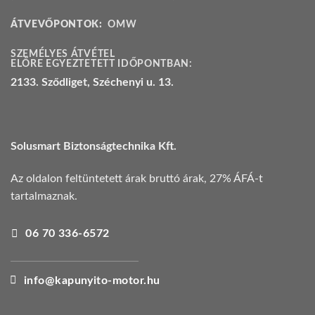
ÁTVEVŐPONTOK:
OMW
SZEMÉLYES ÁTVÉTEL
ELŐRE EGYEZTETETT IDŐPONTBAN:
2133. Sződliget, Széchenyi u. 13.
Solusmart Biztonságtechnika Kft.
Az oldalon feltüntetett árak bruttó árak, 27% ÁFÁ-t
tartalmaznak.
06 70 336-6572
info@kapunyito-motor.hu