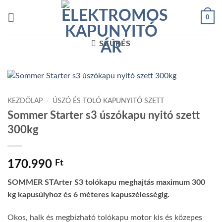
Skip
0
to
content
SZŰRÉS
KEZDŐLAP
/
ÚSZÓ ÉS TOLÓ KAPUNYITÓ SZETT
Sommer Starter s3 úszókapu nyitó szett
300kg
170.990
Ft
SOMMER STArter S3 tolókapu meghajtás maximum 300
kg kapusúlyhoz és 6 méteres kapuszélességig.
Okos, halk és megbízható tolókapu motor kis és közepes