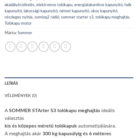
akadályérzékelés
,
elektromos tolókapu
,
energiatakarékos kapunyitó
,
halk
kapunyitó
,
lakossági kapunyitó
,
német kapunyitó
,
okos kapunyitó
,
részleges nyitás
,
somloq2 rádió
,
sommer starter s3
,
tolókapu meghajtás
,
Tolókapu motor
Márka:
Sommer
LEÍRÁS
VÉLEMÉNYEK (0)
A
SOMMER STArter S3 tolókapu meghajtás
ideális
választás
kis és közepes méretű tolókapuk
automatizálására.
A meghajtás akár
300 kg kapusúlyig és 6 méteres