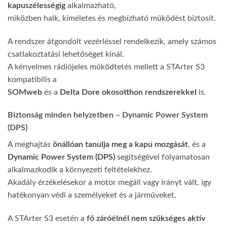
kapuszélességig
alkalmazható,
miközben halk, kíméletes és megbízható működést biztosít.
A rendszer átgondolt vezérléssel rendelkezik, amely számos
csatlakoztatási lehetőséget kínál.
A kényelmes rádiójeles működtetés mellett a STArter S3
kompatibilis a
SOMweb
és a
Delta Dore okosotthon rendszerekkel
is.
Biztonság minden helyzetben – Dynamic Power System
(DPS)
A meghajtás
önállóan tanulja meg a kapu mozgását
, és a
Dynamic Power System (DPS)
segítségével folyamatosan
alkalmazkodik a környezeti feltételekhez.
Akadály érzékelésekor a motor megáll vagy irányt vált, így
hatékonyan védi a személyeket és a járműveket.
A STArter S3 esetén a
fő záróélnél nem szükséges aktív