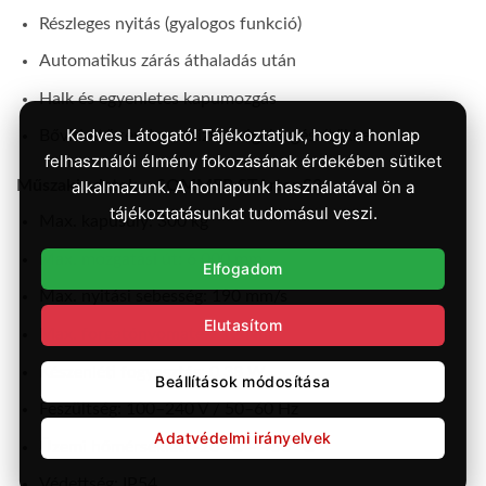
Részleges nyitás (gyalogos funkció)
Automatikus zárás áthaladás után
Halk és egyenletes kapumozgás
Kedves Látogató! Tájékoztatjuk, hogy a honlap
Bővíthető rendszer biztonsági kiegészítőkkel
felhasználói élmény fokozásának érdekében sütiket
alkalmazunk. A honlapunk használatával ön a
Műszaki adatok – SOMMER STArter S3
tájékoztatásunkat tudomásul veszi.
Max. kapusúly: 300 kg
Max. mozgatási út: 6 000 mm
Elfogadom
Max. nyitási sebesség: 190 mm/s
Elutasítom
Max. forgatónyomaték: 12 Nm
Készenléti fogyasztás: 0,38 W
Beállítások módosítása
Feszültség: 100–240 V / 50–60 Hz
Adatvédelmi irányelvek
Üzemi hőmérséklet: -20 °C – +50 °C
Védettség: IP54