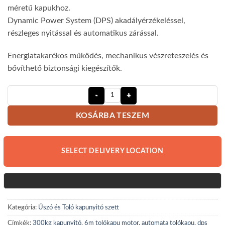
méretű kapukhoz.
Dynamic Power System (DPS) akadályérzékeléssel,
részleges nyitással és automatikus zárással.
Energiatakarékos működés, mechanikus vészreteszelés és
bővíthető biztonsági kiegészítők.
Sommer Starter s3 úszókapu nyitó s
KOSÁRBA TESZEM
SELECT DELIVERY LOCATION
Kategória:
Úszó és Toló kapunyitó szett
Címkék:
300kg kapunyitó
,
6m tolókapu motor
,
automata tolókapu
,
dps