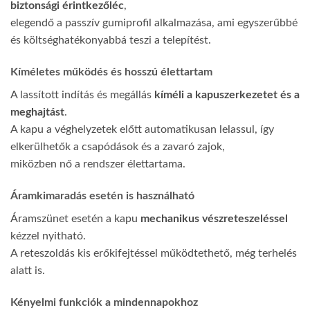
biztonsági érintkezőléc
,
elegendő a passzív gumiprofil alkalmazása, ami egyszerűbbé
és költséghatékonyabbá teszi a telepítést.
Kíméletes működés és hosszú élettartam
A lassított indítás és megállás
kíméli a kapuszerkezetet és a
meghajtást
.
A kapu a véghelyzetek előtt automatikusan lelassul, így
elkerülhetők a csapódások és a zavaró zajok,
miközben nő a rendszer élettartama.
Áramkimaradás esetén is használható
Áramszünet esetén a kapu
mechanikus vészreteszeléssel
kézzel nyitható.
A reteszoldás kis erőkifejtéssel működtethető, még terhelés
alatt is.
Kényelmi funkciók a mindennapokhoz