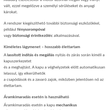
vált, ezzel megelőzve a személyi sérüléseket és anyagi
károkat.
A rendszer kiegészíthető további biztonsági eszközökkel,
például
fénysorompóval
vagy
biztonsági érintkezőléc
alkalmazásával.
Kíméletes lágymenet – hosszabb élettartam
A
lassított indítás és megállás
nyitás és zárás során kíméli a
kapuszerkezetet
és a meghajtást. A kapu a véghelyzetek előtt automatikusan
lelassul, így elkerülhetők
a csapódások és a zavaró zajok, miközben jelentősen nő az
élettartam.
Áramkimaradás esetén is használható
Áramkimaradás esetén a kapu
mechanikus