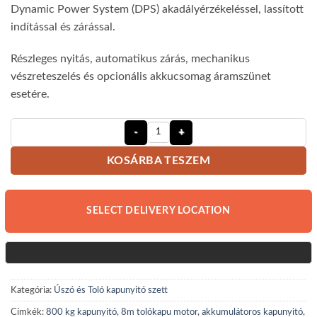
Dynamic Power System (DPS) akadályérzékeléssel, lassított
indítással és zárással.
Részleges nyitás, automatikus zárás, mechanikus
vészreteszelés és opcionális akkucsomag áramszünet
esetére.
Sommer Runner + úszókapu nyitó sz
KOSÁRBA TESZEM
SELECT DELIVERY LOCATION
Kategória:
Úszó és Toló kapunyitó szett
Címkék:
800 kg kapunyitó
,
8m tolókapu motor
,
akkumulátoros kapunyitó
,