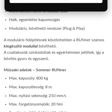
Részleges nyitás (gyalogos funkció)
Automatikus zárás áthaladás után
Halk, egyenletes kapumozgás
Moduláris, bővíthető rendszer (Plug & Play)
A moduláris felépítésnek köszönhetően a RUNner számos
kiegészítő modullal
bővíthető.
A csatlakozók színkódoltak és egyértelműen jelöltek, így a
bővítés gyors és egyszerű.
Műszaki adatok – Sommer RUNner
Max. kapusúly: 800 kg
Max. kapuszélesség: 8 m
Max. nyitási sebesség: 210 mm/s
Max. forgatónyomaték: 20 Nm