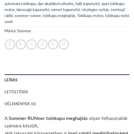
automata tolókapu
,
dps akadályérzékelés
,
halk kapunyitó
,
ipari tolókapu
motor
,
lakossági kapunyitó
,
német kapunyitó
,
részleges nyitás
,
somloq2
rádió
,
sommer runner
,
tolókapu meghajtás
,
Tolókapu motor
,
tolókapu nyitó
szett
Márka:
Sommer
LEÍRÁS
LETÖLTÉSEK
VÉLEMÉNYEK (0)
A
Sommer RUNner tolókapu meghajtás
olyan felhasználók
számára készült,
akik lakossági környezetben is
ipari szintű megbízhatóságot