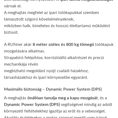
várnak el.
A meghajtás megfelel az ipari tolókapukkal szemben
támasztott szigorú követelményeknek,
miközben halk, kíméletes és hosszú élettartamú működést
biztosít.
A RUNner akár
8 méter széles és 800 kg tömegű
tolókapuk
mozgatására alkalmas.
Strapabíró felépítése, korrózióálló alkatrészei és precíz
mechanikája révén
megbízható megoldást nyújt családi házakhoz,
társasházakhoz és ipari környezetbe egyaránt.
Maximális biztonság – Dynamic Power System (DPS)
A meghajtás
önállóan tanulja meg a kapu mozgását
, és a
Dynamic Power System (DPS)
segítségével mindig az adott
környezeti feltételekhez igazítja az erőt és a sebességet.
Akadály észlelésekor a motor azonnal megáll vagy irányt