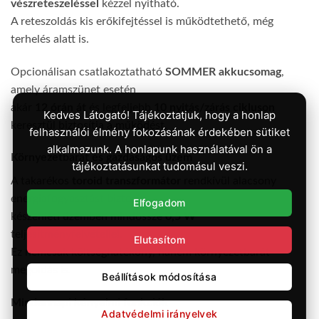
vészreteszeléssel
kézzel nyitható.
A reteszoldás kis erőkifejtéssel is működtethető, még
terhelés alatt is.
Opcionálisan csatlakoztatható
SOMMER akkucsomag
,
amely áramszünet esetén
akár
12 órán át
és legfeljebb
10 nyitás/zárás cikluson
Kedves Látogató! Tájékoztatjuk, hogy a honlap
keresztül biztosítja a működést.
felhasználói élmény fokozásának érdekében sütiket
alkalmazunk. A honlapunk használatával ön a
Környezetbarát és gazdaságos üzem
tájékoztatásunkat tudomásul veszi.
A takarékos
toroid transzformátor
rendkívül alacsony
energiafogyasztást biztosít,
Elfogadom
készenléti üzemben mindössze
0,5 W
teljesítményfelvétellel.
Elutasítom
Ez nemcsak költséghatékony, hanem környezetbarát
megoldás is.
Beállítások módosítása
Mindennapi kényelmi funkciók
Adatvédelmi irányelvek