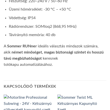
Feszültség: 220–240 V / 50–60 Hz
Üzemi hőmérséklet: -30 °C – +50 °C
Védettség: IP54
Rádiórendszer: SOMloq2 (868,95 MHz)
Távirányító memória: 40 db
A
Sommer RUNner
ideális választás mindazok számára,
akik
német minőséget, magas biztonsági szintet és hosszú
távú megbízhatóságot
keresnek
tolókapu automatizálásához.
KAPCSOLÓDÓ TERMÉKEK