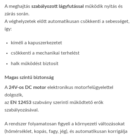
A meghajtás
szabályozott lágyfutással
működik nyitás és
zárás során.
A véghelyzetek előtt automatikusan csökkenti a sebességet,
így:
kíméli a kapuszerkezetet
csökkenti a mechanikai terhelést
halk működést biztosít
Magas szintű biztonság
A
24V-os DC motor
elektronikus motorfelügyelettel
dolgozik,
az
EN 12453
szabvány szerinti működtető erők
szabályozásával.
A rendszer folyamatosan figyeli a környezeti változásokat
(hőmérséklet, kopás, fagy, jég), és automatikusan korrigálja