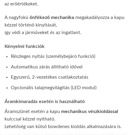
az erőértékeket.
A nagyfokú
önfékező mechanika
megakadályozza a kapu
kézzel történő kinyitását,
így védi a járműveket és az ingatlant.
Kényelmi funkciók
Részleges nyitás (személybejáró funkció)
Automatikus zárás állítható idővel
Egyszerű, 2-vezetékes csatlakoztatás
Opcionális talajmegvilágítás (LED modul)
Áramkimaradás esetén is használható
Áramszünet esetén a kapu
mechanikus vészkioldással
kulccsal kézzel nyitható.
Lehetőség van külső bowdenes kioldás alkalmazására is.