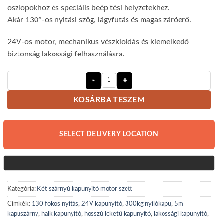
oszlopokhoz és speciális beépítési helyzetekhez.
Akár 130°-os nyitási szög, lágyfutás és magas záróerő.
24V-os motor, mechanikus vészkioldás és kiemelkedő
biztonság lakossági felhasználásra.
Sommer Twist ML Kétszárnyas Kapun
KOSÁRBA TESZEM
SELECT DELIVERY LOCATION
Kategória:
Két szárnyú kapunyitó motor szett
Címkék:
130 fokos nyitás
,
24V kapunyitó
,
300kg nyílókapu
,
5m
kapuszárny
,
halk kapunyitó
,
hosszú löketű kapunyitó
,
lakossági kapunyitó
,