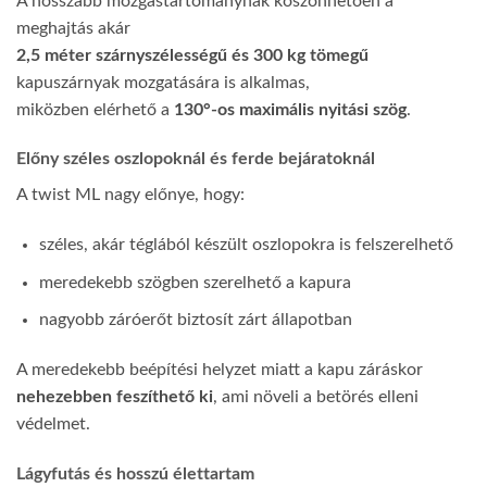
A hosszabb mozgástartománynak köszönhetően a
meghajtás akár
2,5 méter szárnyszélességű és 300 kg tömegű
kapuszárnyak mozgatására is alkalmas,
miközben elérhető a
130°-os maximális nyitási szög
.
Előny széles oszlopoknál és ferde bejáratoknál
A twist ML nagy előnye, hogy:
széles, akár téglából készült oszlopokra is felszerelhető
meredekebb szögben szerelhető a kapura
nagyobb záróerőt biztosít zárt állapotban
A meredekebb beépítési helyzet miatt a kapu záráskor
nehezebben feszíthető ki
, ami növeli a betörés elleni
védelmet.
Lágyfutás és hosszú élettartam