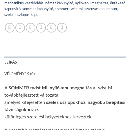
mechanikus vészkioldás
,
német kapunyitó
,
nyílókapu meghajtás
,
önfékező
kapunyitó
,
sommer kapunyitó
,
sommer twist ml
,
szárnyaskapu motor
,
széles oszlopos kapu
LEÍRÁS
VÉLEMÉNYEK (0)
A
SOMMER twist ML nyílókapu meghajtás
a twist M
továbbfejlesztett változata,
amelyet kifejezetten
széles oszlopokhoz, nagyobb beépítési
távolságokhoz
és
különleges szerelési helyzetekhez terveztek.