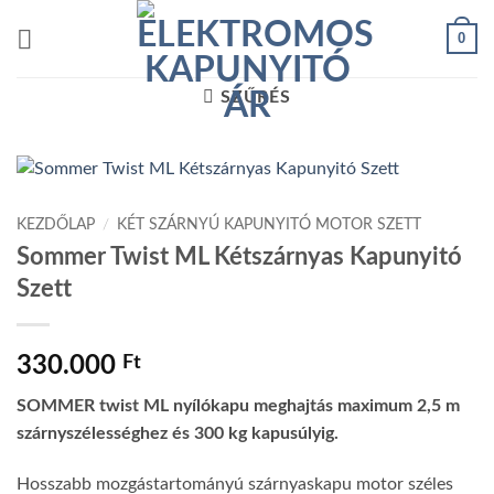
Skip
0
to
content
SZŰRÉS
KEZDŐLAP
/
KÉT SZÁRNYÚ KAPUNYITÓ MOTOR SZETT
Sommer Twist ML Kétszárnyas Kapunyitó
Szett
330.000
Ft
SOMMER twist ML nyílókapu meghajtás maximum 2,5 m
szárnyszélességhez és 300 kg kapusúlyig.
Hosszabb mozgástartományú szárnyaskapu motor széles