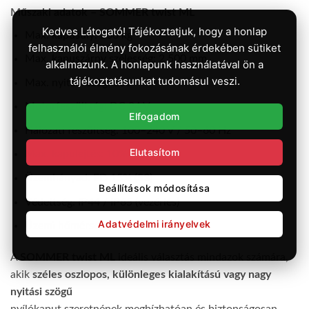
Műszaki adatok – SOMMER twist ML
Kedves Látogató! Tájékoztatjuk, hogy a honlap
Max. kapusúly: 300 kg
felhasználói élmény fokozásának érdekében sütiket
Max. kapuszárny szélesség: 2 500 mm
alkalmazunk. A honlapunk használatával ön a
tájékoztatásunkat tudomásul veszi.
Max. nyitási szög: 130°
Motorfeszültség: DC 24 V
Elfogadom
Hálózati feszültség: 100–240 V / 50–60 Hz
Elutasítom
Max. kapulejtés: 10%
Üzemhányad: ED 15% (S3)
Beállítások módosítása
Védettség: IP44 / IP65 (vezérlés)
Adatvédelmi irányelvek
Üzemi hőmérséklet: -25 °C – +65 °C
A
SOMMER twist ML
ideális választás mindazok számára,
akik
széles oszlopos, különleges kialakítású vagy nagy
nyitási szögű