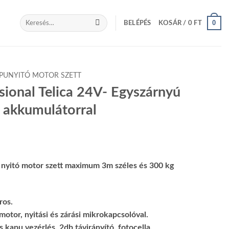
Keresés
0
BELÉPÉS
KOSÁR /
0
FT
a
következőre:
PUNYITÓ MOTOR SZETT
sional Telica 24V- Egyszárnyú
– akkumulátorral
 nyitó motor szett maximum 3m széles és 300 kg
ros.
otor, nyitási és zárási mikrokapcsolóval.
s kapu vezérlés, 2db távirányító, fotocella.