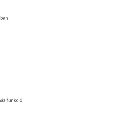
zban
ház funkció