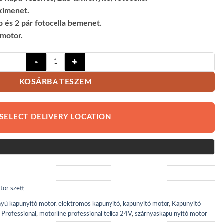
 kimenet.
 és 2 pár fotocella bemenet.
umotor.
Motorline Professional Telica 24V- Egyszárnyú kapunyi
KOSÁRBA TESZEM
SELECT DELIVERY LOCATION
tor szett
nyú kapunyitó motor
,
elektromos kapunyitó
,
kapunyitó motor
,
Kapunyitó
 Professional
,
motorline professional telica 24V
,
szárnyaskapu nyitó motor