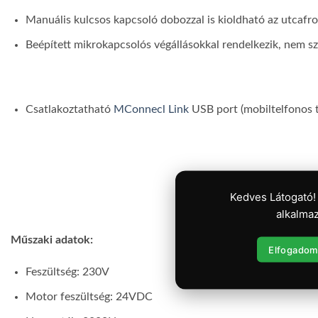
Manuális kulcsos kapcsoló dobozzal is kioldható az utcafro
Beépített mikrokapcsolós végállásokkal rendelkezik, nem 
Csatlakoztatható
MConnecl Link
USB port (mobiltelfonos t
Kedves Látogató!
alkalmaz
Műszaki adatok
:
Elfogadom
Feszültség: 230V
Motor feszültség: 24VDC