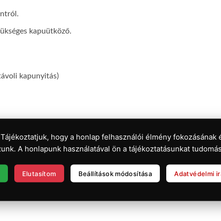
ntról.
szükséges kapuütköző.
ávoli kapunyitás)
 Tájékoztatjuk, hogy a honlap felhasználói élmény fokozásának 
unk. A honlapunk használatával ön a tájékoztatásunkat tudomás
Elutasítom
Beállítások módosítása
Adatvédelmi i