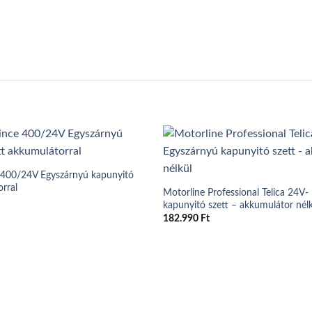
 400/24V Egyszárnyú kapunyitó
orral
Motorline Professional Telica 24V-
kapunyitó szett – akkumulátor nél
182.990
Ft