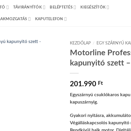
TÓ
TÁVIRÁNYÍTÓK
BELÉPTETÉS
KIEGÉSZÍTŐK
BLAKMOZGATÁS
KAPUTELEFON
KEZDŐLAP
/
EGY SZÁRNYÚ KA
Motorline Profes
kapunyitó szett 
201.990
Ft
Egyszárnyú csuklókaros kapu
kapuszárnyig.
Gyakori nyitásra, akkumuláto
Végálláskapcsolós kapunyitó m
Rendkívül halk motor. Digitáli