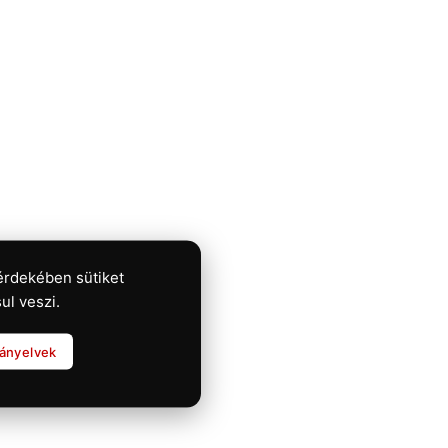
érdekében sütiket
ul veszi.
rányelvek