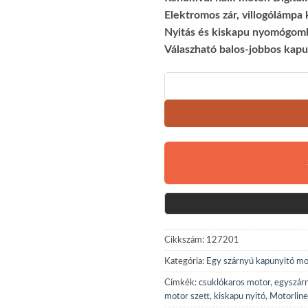
Elektromos zár, villogólámpa
Nyitás és kiskapu nyomógomb
Válaszható balos-jobbos kap
Cikkszám:
127201
Kategória:
Egy szárnyú kapunyitó mo
Címkék:
csuklókaros motor
,
egyszár
motor szett
,
kiskapu nyitó
,
Motorline