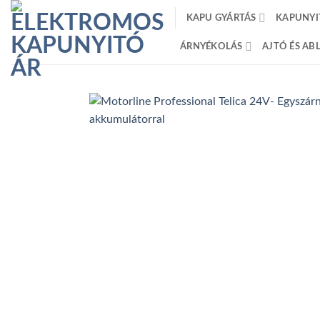
Skip
KAPU GYÁRTÁS
KAPUNYI
to
content
ÁRNYÉKOLÁS
AJTÓ ÉS A