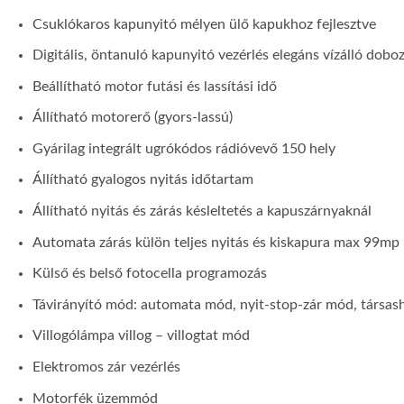
Csuklókaros kapunyitó mélyen ülő kapukhoz fejlesztve
Digitális, öntanuló kapunyitó vezérlés elegáns vízálló dobo
Beállítható motor futási és lassítási idő
Állítható motorerő (gyors-lassú)
Gyárilag integrált ugrókódos rádióvevő 150 hely
Állítható gyalogos nyitás időtartam
Állítható nyitás és zárás késleltetés a kapuszárnyaknál
Automata zárás külön teljes nyitás és kiskapura max 99mp
Külső és belső fotocella programozás
Távirányító mód: automata mód, nyit-stop-zár mód, társas
Villogólámpa villog – villogtat mód
Elektromos zár vezérlés
Motorfék üzemmód