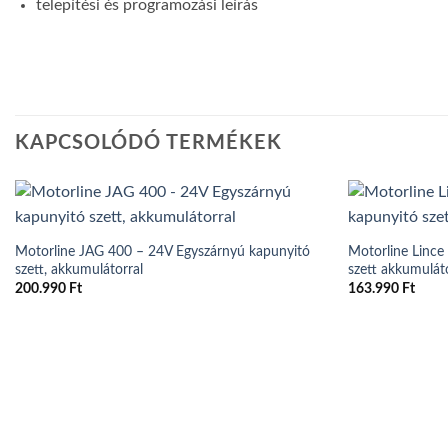
telepítési és programozási leírás
KAPCSOLÓDÓ TERMÉKEK
Motorline JAG 400 – 24V Egyszárnyú kapunyitó
Motorline Lince
szett, akkumulátorral
szett akkumulát
200.990
Ft
163.990
Ft