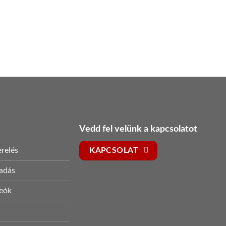
Vedd fel velünk a kapcsolatot
relés
KAPCSOLAT
sadás
deók
s