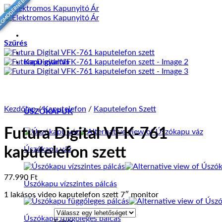
EGMODERNEBB
Skip
to
content
Szűrés
Kapu gyártás
Kezdőlap
/
Kaputelefon
/
Kaputelefon Szett
ÚSZÓKAPUK
Futura Digital VFK-761
kaputelefon szett
Úszókapu váz
77.990
Ft
Úszókapu vízszintes pálcás
1 lakásos video kaputelefon szett 7″ monitor
Úszókapu függőleges pálcás
Fehér