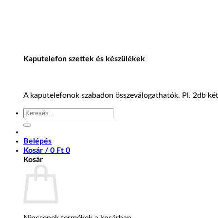
Kaputelefon szettek és készülékek
A kaputelefonok szabadon összeválogathatók. Pl. 2db kétl
Keresés
a
következőre:
Belépés
Kosár /
0
Ft
0
Kosár
Nincsenek termékek a kosárban.