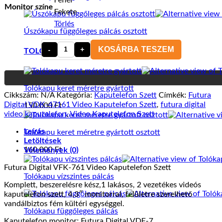
Monitor színe
Fekete
Törlés
Úszókapu függőleges pálcás osztott
KOSÁRBA TESZEM
TOLÓKAPUK
Futura
Digital
VFK-
761
Tolókapu keret méretre gyártott
kaputelefon
Cikkszám:
N/A
Kategória:
Kaputelefon Szett
Címkék:
Futura
szett
Digital VDK-47161 Video Kaputelefon Szett
,
futura digital
150.000
Ft
mennyiség
video kaputelefon
,
Video Kaputelefon Szett
Leírás
Tolókapu keret méretre gyártott osztott
Letöltések
160.000
Ft
Vélemények (0)
Futura Digital VFK-761 Video Kaputelefon Szett
Tolókapu vízszintes pálcás
Komplett, beszerelésre kész,1 lakásos, 2 vezetékes videós
kaputelefon szett, 4,3″ monitorral, felületre szerelhető
vandálbiztos fém kültéri egységgel.
Tolókapu függőleges pálcás
Kaputelefon monitor: Futura Digital VDF-7