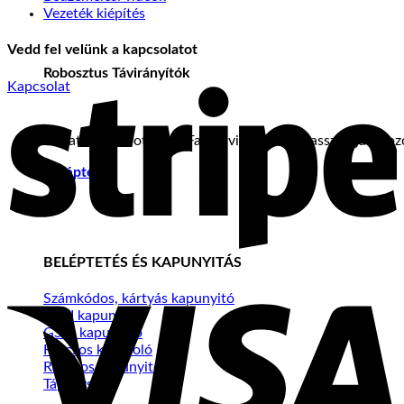
Vezeték kiépítés
Vedd fel velünk a kapcsolatot
Robosztus Távirányítók
S
Kapcsolat
4 csatornás Motorline Falk távirányítók, masszív gumíro
Beléptetés
BELÉPTETÉS ÉS KAPUNYITÁS
V
Számkódos, kártyás kapunyitó
WIFI kapunyitó
GSM kapunyitó
Kulcsos kapcsoló
Radaros kapunyitó
Tápegység