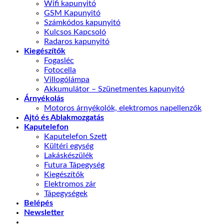
Wifi kapunyitó
GSM Kapunyitó
Számkódos kapunyitó
Kulcsos Kapcsoló
Radaros kapunyitó
Kiegészítők
Fogasléc
Fotocella
Villogólámpa
Akkumulátor – Szünetmentes kapunyitó
Árnyékolás
Motoros árnyékolók, elektromos napellenzők
Ajtó és Ablakmozgatás
Kaputelefon
Kaputelefon Szett
Kültéri egység
Lakáskészülék
Futura Tápegység
Kiegészítők
Elektromos zár
Tápegységek
Belépés
Newsletter