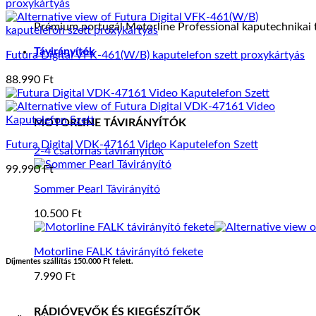
Prémium portugál Motorline Professional kaputechnikai t
Távirányítók
Futura Digital VFK-461(W/B) kaputelefon szett proxykártyás
88.990
Ft
MOTORLINE TÁVIRÁNYÍTÓK
Futura Digital VDK-47161 Video Kaputelefon Szett
2-4 csatornás távirányítók
99.990
Ft
Sommer Pearl Távirányító
10.500
Ft
Motorline FALK távirányító fekete
Díjmentes szállítás 150.000 Ft felett.
7.990
Ft
RÁDIÓVEVŐK ÉS KIEGÉSZÍTŐK