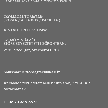
( EXPRESS ONE / GLS / MAGYAR POSTA )
CSOMAGAUTOMATÁK:
( POSTA / ALZA BOX / PACKETA )
ÁTVEVŐPONTOK:
OMW
SZEMÉLYES ÁTVÉTEL
ELŐRE EGYEZTETETT IDŐPONTBAN:
2133. Sződliget, Széchenyi u. 13.
Solusmart Biztonságtechnika Kft.
Az oldalon feltüntetett árak bruttó árak, 27% ÁFÁ-t
tartalmaznak.
06 70 336-6572