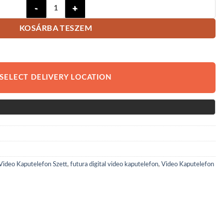
Futura Digital VFK-761+ kaputelefon szett proxykárty
KOSÁRBA TESZEM
SELECT DELIVERY LOCATION
Video Kaputelefon Szett
,
futura digital video kaputelefon
,
Video Kaputelefon