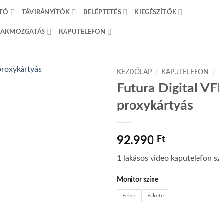
TÓ
TÁVIRÁNYÍTÓK
BELÉPTETÉS
KIEGÉSZÍTŐK
BLAKMOZGATÁS
KAPUTELEFON
KEZDŐLAP
/
KAPUTELEFON
/
Futura Digital V
proxykártyás
92.990
Ft
1 lakásos video kaputelefon s
Monitor színe
Fehér
Fekete