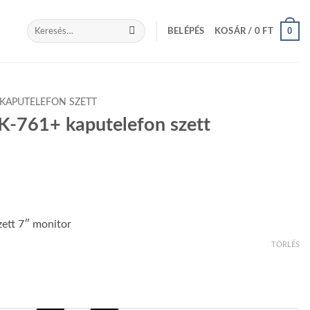
Keresés
0
BELÉPÉS
KOSÁR /
0
FT
a
következőre:
KAPUTELEFON SZETT
FK-761+ kaputelefon szett
zett 7″ monitor
TÖRLÉS