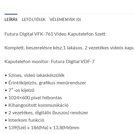
LEÍRÁS
LETÖLTÉSEK
VÉLEMÉNYEK (0)
Futura Digital VFK-761 Video Kaputelefon Szett
Komplett, beszerelésre kész,1 lakásos, 2 vezetékes videós kapu
Kaputelefon monitor: Futura Digital VDF-7
• Színes, videó lakáskészülék
• Érintőkijelzős, grafikus menürendszer
• 7″-os kijelző
• 1024×600 pixel felbontás
• Kihangosított kommunikáció
• 2 vezetékes, digitális (buszos) rendszer
• Interkom funkció
• 139(Szé) x 186(Ma) x 13,8(Mé)mm