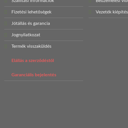
Szállítási információk
Beüzemelési vi
Fizetési lehetőségek
Vezeték kiépíté
Jótállás és garancia
Jognyilatkozat
Termék visszaküldés
Elállás a szerződéstől
Garanciális bejelentés