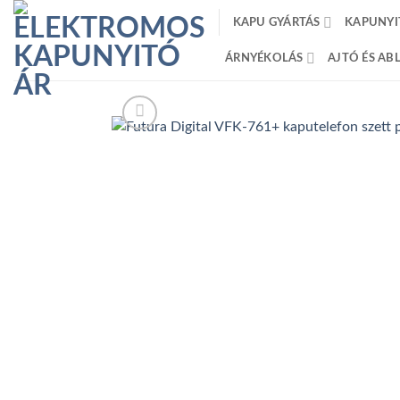
Skip
KAPU GYÁRTÁS
KAPUNYI
to
content
ÁRNYÉKOLÁS
AJTÓ ÉS A