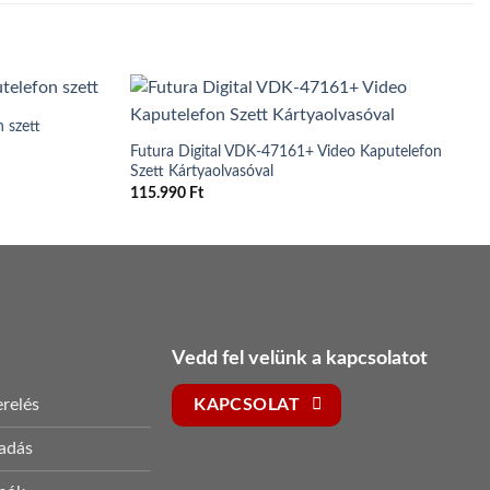
 szett
Futura Digital VDK-47161+ Video Kaputelefon
Szett Kártyaolvasóval
115.990
Ft
Vedd fel velünk a kapcsolatot
relés
KAPCSOLAT
sadás