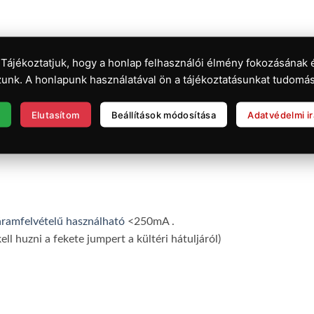
 Tájékoztatjuk, hogy a honlap felhasználói élmény fokozásának 
unk. A honlapunk használatával ön a tájékoztatásunkat tudomás
Elutasítom
Beállítások módosítása
Adatvédelmi i
áramfelvételű használható
<250mA .
ll huzni a fekete jumpert a kültéri hátuljáról)