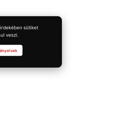
érdekében sütiket
ul veszi.
rányelvek