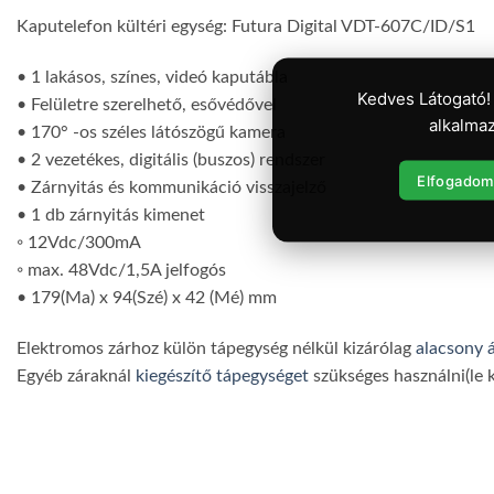
Kaputelefon kültéri egység: Futura Digital VDT-607C/ID/S1
• 1 lakásos, színes, videó kaputábla
Kedves Látogató!
• Felületre szerelhető, esővédővel
alkalmaz
• 170° -os széles látószögű kamera
• 2 vezetékes, digitális (buszos) rendszer
Elfogadom
• Zárnyitás és kommunikáció visszajelző
• 1 db zárnyitás kimenet
◦ 12Vdc/300mA
◦ max. 48Vdc/1,5A jelfogós
• 179(Ma) x 94(Szé) x 42 (Mé) mm
Elektromos zárhoz külön tápegység nélkül kizárólag
alacsony 
Egyéb záraknál
kiegészítő tápegységet
szükséges használni(le ke