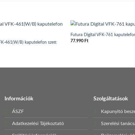
Futura Digital VFK-761 kaputelefon
77.990
Ft
VFK-461(W/B) kaputelefon szett
Információk
Szolgáltatások
ÁSZF
Kapunyitó besze
Adatkezelési Tájékoztató
Szerelési tanác