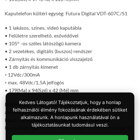
Kaputelefon kültéri egység: Futura Digital VDT-607C/S1
• 1 lakásos, színes, videó kaputábla
• Felületre szerelhető, esővédővel
• 105° -os széles látószögű kamera
• 2 vezetékes, digitális (buszos) rendszer
• Zárnyitás és kommunikáció visszajelző
• 1 db zárnyitás kimenet
◦ 12Vdc/300mA
◦ max. 48Vdc/1,5A jelfogós
• 179(Ma) x 94(Szé) x 42 (Mé) mm
Kedves Látogató! Tájékoztatjuk, hogy a honlap
Elektromos zárhoz külön tápegység nélkül kizárólag
felhasználói élmény fokozásának érdekében sütiket
alacsony áramfelvételű használható
<250mA .
alkalmazunk. A honlapunk használatával ön a
Egyéb záraknál
kiegészítő tápegységet
szükséges
tájékoztatásunkat tudomásul veszi.
használni(le kell huzni a fekete jumpert a kültéri hátuljáról)