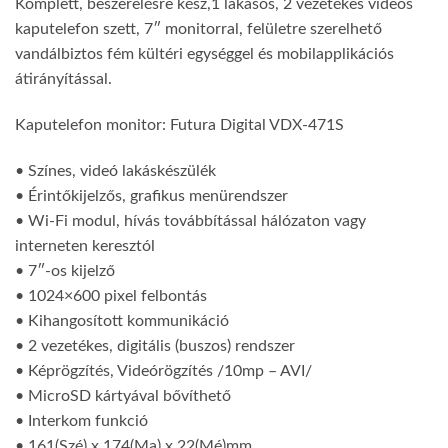
Komplett, beszerelésre kész,1 lakásos, 2 vezetékes videós
kaputelefon szett, 7″ monitorral, felületre szerelhető
vandálbiztos fém kültéri egységgel és mobilapplikációs
átirányítással.
Kaputelefon monitor: Futura Digital VDX-471S
• Színes, videó lakáskészülék
• Érintőkijelzős, grafikus menürendszer
• Wi-Fi modul, hívás továbbítással hálózaton vagy
interneten keresztól
• 7″-os kijelző
• 1024×600 pixel felbontás
• Kihangosított kommunikáció
• 2 vezetékes, digitális (buszos) rendszer
• Képrögzítés, Videórögzítés /10mp – AVI/
• MicroSD kártyával bővíthető
• Interkom funkció
• 161(Szé) x 174(Ma) x 22(Mé)mm