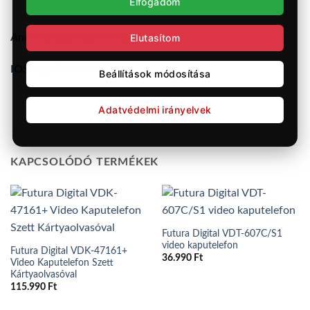
Elfogadom
Elutasítom
Android Applikáció Letöltés
IOS Applikáció Letöltés
Beállítások módosítása
Adatvédelmi irányelvek
KAPCSOLÓDÓ TERMÉKEK
Futura Digital VDT-607C/S1
video kaputelefon
Futura Digital VDK-47161+
36.990
Ft
Video Kaputelefon Szett
Kártyaolvasóval
115.990
Ft