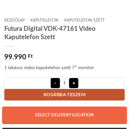
KEZDŐLAP
/
KAPUTELEFON
/
KAPUTELEFON SZETT
Futura Digital VDK-47161 Video
Kaputelefon Szett
99.990
Ft
1 lakásos video kaputelefon szett 7″ monitor
Futura Digital VDK-47161 Video Kap
KOSÁRBA TESZEM
SELECT DELIVERY LOCATION