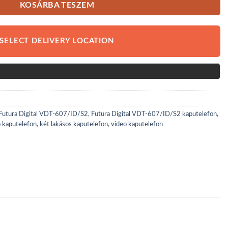
KOSÁRBA TESZEM
SELECT DELIVERY LOCATION
Futura Digital VDT-607/ID/S2
,
Futura Digital VDT-607/ID/S2 kaputelefon
,
 kaputelefon
,
két lakásos kaputelefon
,
video kaputelefon