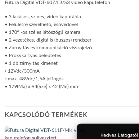
Futura Digital VDT-607/ID/S3 video kaputelefon
• 3 lakásos, színes, videó kaputábla
• Felületre szerelhető, esővédővel
• 170° -os széles látószögű kamera
• 2 vezetékes, digitális (buszos) rendszer
• Zárnyitás és kommunikáció visszajelző
• Proxykártyás beléptetés
• 1 db zárnyitás kimenet
◦ 12Vdc/300mA
◦ max. 48Vdc/1,5A jelfogós
• 179(Ma) x 94(Szé) x 42 (Mé) mm
KAPCSOLÓDÓ TERMÉKEK
Kedves Látogató!