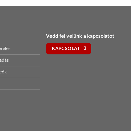
Vedd fel velünk a kapcsolatot
relés
KAPCSOLAT
sadás
deók
s