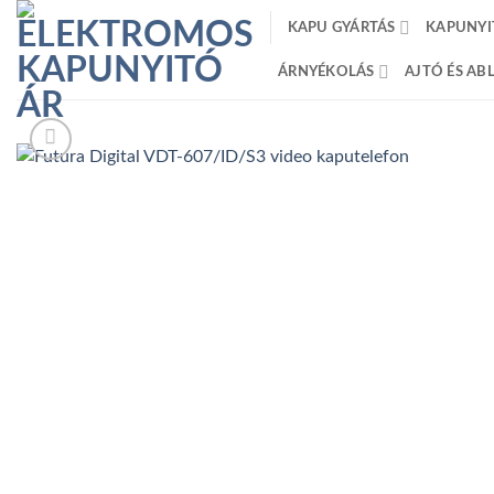
Skip
KAPU GYÁRTÁS
KAPUNYI
to
content
ÁRNYÉKOLÁS
AJTÓ ÉS A