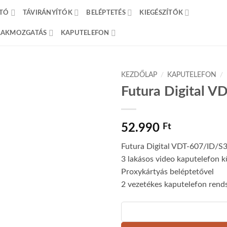
TÓ
TÁVIRÁNYÍTÓK
BELÉPTETÉS
KIEGÉSZÍTŐK
BLAKMOZGATÁS
KAPUTELEFON
KEZDŐLAP
/
KAPUTELEFON
/
Futura Digital V
52.990
Ft
Futura Digital VDT-607/ID/S
3 lakásos video kaputelefon k
Proxykártyás beléptetővel
2 vezetékes kaputelefon rend