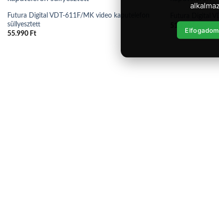
alkalmaz
Futura Digital VDT-611F/MK video kaputelefon
Futura Digital 
süllyesztett
51.990
Ft
Elfogadom
55.990
Ft