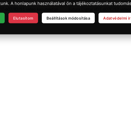
unk. A honlapunk használatával ön a tájékoztatásunkat tudomás
VDT-607/ID/S1 video kaputelefon
Futura Digital VDT-607C/S2 video
37.990
Ft
Elutasítom
Beállítások módosítása
Adatvédelmi i