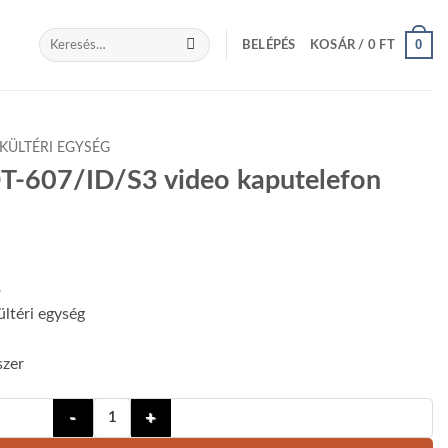
Keresés
0
BELÉPÉS
KOSÁR /
0
FT
a
következőre:
KÜLTÉRI EGYSÉG
DT-607/ID/S3 video kaputelefon
3
ültéri egység
szer
Futura Digital VDT-607/ID/S3 video kaputelefon menn