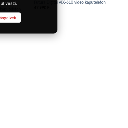
Futura Digital VIX-610 video kaputelefon
ul veszi.
47.990
Ft
 kaputelefon
rányelvek