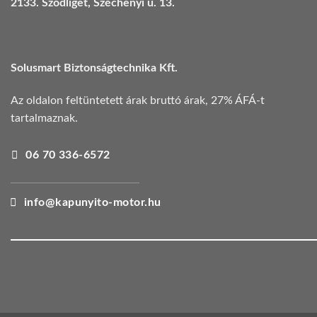
2133. Sződliget, Széchenyi u. 13.
Solusmart Biztonságtechnika Kft.
Az oldalon feltüntetett árak bruttó árak, 27% ÁFÁ-t
tartalmaznak.
06 70 336-6572
info@kapunyito-motor.hu