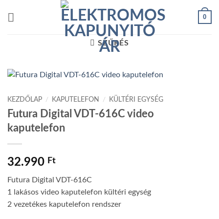
Skip
0
to
content
SZŰRÉS
KEZDŐLAP
/
KAPUTELEFON
/
KÜLTÉRI EGYSÉG
Futura Digital VDT-616C video
kaputelefon
32.990
Ft
Futura Digital VDT-616C
1 lakásos video kaputelefon kültéri egység
2 vezetékes kaputelefon rendszer