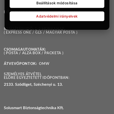
Beállítások módosítása
DÍJMENTES SZÁLLÍTÁS 150.000 FT FELETT.
Adatvédelmi irányelvek
SZÁLLÍTÁSI IDŐ: 1-3 MUNKANAP.
( EXPRESS ONE / GLS / MAGYAR POSTA )
CSOMAGAUTOMATÁK:
( POSTA / ALZA BOX / PACKETA )
ÁTVEVŐPONTOK:
OMW
SZEMÉLYES ÁTVÉTEL
ELŐRE EGYEZTETETT IDŐPONTBAN:
2133. Sződliget, Széchenyi u. 13.
Solusmart Biztonságtechnika Kft.