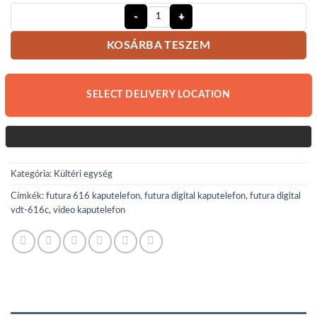
Futura Digital VDT-616C video kapu
KOSÁRBA TESZEM
SELECT DELIVERY LOCATION
Kategória:
Kültéri egység
Címkék:
futura 616 kaputelefon
,
futura digital kaputelefon
,
futura digital
vdt-616c
,
video kaputelefon