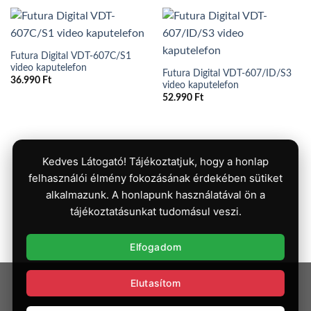
Futura Digital VDT-607C/S1
video kaputelefon
Futura Digital VDT-607/ID/S3
36.990
Ft
video kaputelefon
52.990
Ft
Kedves Látogató! Tájékoztatjuk, hogy a honlap
felhasználói élmény fokozásának érdekében sütiket
alkalmazunk. A honlapunk használatával ön a
tájékoztatásunkat tudomásul veszi.
Elfogadom
Elutasítom