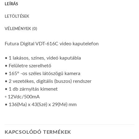
LEÍRÁS
LETÖLTÉSEK
VÉLEMÉNYEK (0)
Futura Digital VDT-616C video kaputelefon
• 1 lakásos, színes, videó kaputábla
• Felületre szerelhető
• 165° -os széles látószögű kamera
• 2 vezetékes, digitális (buszos) rendszer
• 1 db zárnyitás kimenet
◦ 12Vdc/500mA
• 136(Ma) x 43(Szé) x 29(Mé) mm
KAPCSOLÓDÓ TERMÉKEK