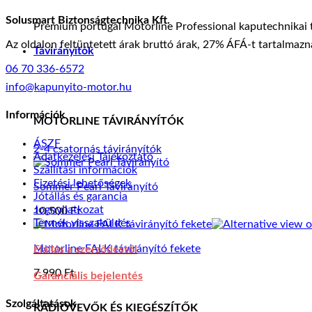
Solusmart Biztonságtechnika Kft.
Prémium portugál Motorline Professional kaputechnikai t
Az oldalon feltüntetett árak bruttó árak, 27% ÁFÁ-t tartalmazn
Távirányítók
06 70 336-6572
info@kapunyito-motor.hu
Információk
MOTORLINE TÁVIRÁNYÍTÓK
ÁSZF
2-4 csatornás távirányítók
Adatkezelési Tájékoztató
Szállítási információk
Fizetési lehetőségek
Sommer Pearl Távirányító
Jótállás és garancia
Jognyilatkozat
10.500
Ft
Termék visszaküldés
Motorline FALK távirányító fekete
Elállás a szerződéstől
7.990
Ft
Garanciális bejelentés
Szolgáltatások
RÁDIÓVEVŐK ÉS KIEGÉSZÍTŐK