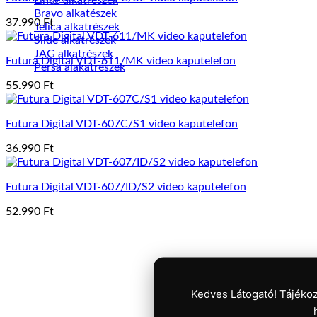
Bravo alkatészek
37.990
Ft
Telica alkatrészek
Slide alkatrészek
JAG alkatrészek
Futura Digital VDT-611/MK video kaputelefon
Persa alakatrészek
55.990
Ft
Futura Digital VDT-607C/S1 video kaputelefon
36.990
Ft
Futura Digital VDT-607/ID/S2 video kaputelefon
52.990
Ft
Kedves Látogató! Tájékoz