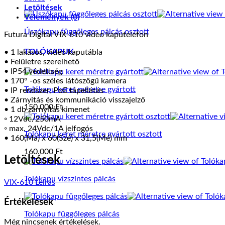
Letöltések
Vélemények (0)
Úszókapu függőleges pálcás osztott
Futura Digital VIX-610 video kaputelefon
TOLÓKAPUK
• 1 lakásos, videó kaputábla
• Felületre szerelhető
• IP54 védettség
• 170° -os széles látószögű kamera
Tolókapu keret méretre gyártott
• IP rendszer, PoE tápellátás
• Zárnyitás és kommunikáció visszajelző
150.000
Ft
• 1 db zárnyitás kimenet
◦ 12Vdc/250mA
◦ max. 24Vdc/1A jelfogós
Tolókapu keret méretre gyártott osztott
• 160(Ma) x 60(Szé) x 31,5(Mé) mm
160.000
Ft
Letöltések
Tolókapu vízszintes pálcás
VIX-610 Leírás
Értékelések
Tolókapu függőleges pálcás
Még nincsenek értékelések.