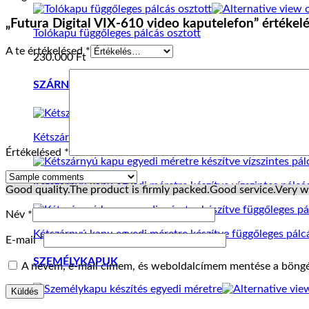
„Futura Digital VIX-610 video kaputelefon” értékel
Tolókapu függőleges pálcás osztott
A te értékelésed
*
230.000
Ft
SZÁRNYASKAPUK
Kétszárnyú kapu keret egyedi méretre készítve
Értékelésed
*
Kétszárnyú kapu egyedi méretre készítve vízszintes pálcá
Good quality.
The product is firmly packed.
Good service.
Very w
Név
*
Kétszárnyú kapu egyedi méretre készítve függőleges pálc
E-mail
*
SZEMÉLYKAPUK
A nevem, e-mail címem, és weboldalcímem mentése a böng