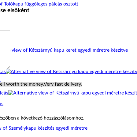
ése elsőként
s
ell worth the money.
Very fast delivery.
ás
észőben a következő hozzászólásomhoz.