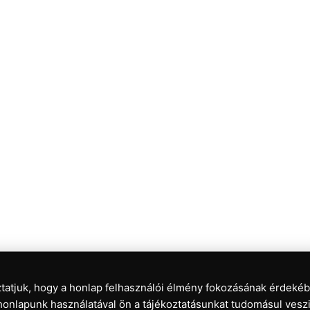
tatjuk, hogy a honlap felhasználói élmény fokozásának érdekéb
honlapunk használatával ön a tájékoztatásunkat tudomásul veszi