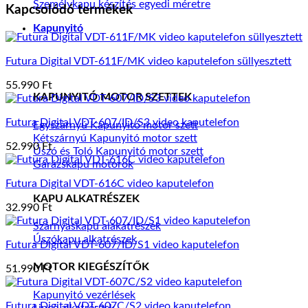
Személykapu készítés egyedi méretre
Kapcsolódó termékek
Kapunyitó
Futura Digital VDT-611F/MK video kaputelefon süllyesztett
55.990
Ft
KAPUNYITÓ MOTOR SZETTEK
Futura Digital VDT-607/ID/S3 video kaputelefon
Egyszárnyú Kapunyitó motor szett
Kétszárnyú Kapunyitó motor szett
52.990
Ft
Úszó és Toló Kapunyitó motor szett
Garázskapu motorok
Futura Digital VDT-616C video kaputelefon
KAPU ALKATRÉSZEK
32.990
Ft
Szárnyaskapu alakatrészek
Úszókapu alkatrészek
Futura Digital VDT-607/ID/S1 video kaputelefon
MOTOR KIEGÉSZÍTŐK
51.990
Ft
Kapunyitó vezérlések
Futura Digital VDT-607C/S2 video kaputelefon
Lince alkatrészek