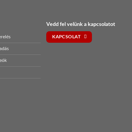
Vedd fel velünk a kapcsolatot
relés
KAPCSOLAT
sadás
deók
s