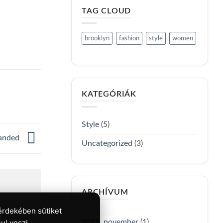
TAG CLOUD
brooklyn
fashion
style
women
KATEGÓRIÁK
Style
(5)
Landed
Uncategorized
(3)
ARCHÍVUM
érdekében sütiket
ul veszi.
2015. november
(1)