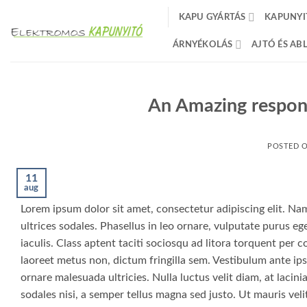
Skip
KAPU GYÁRTÁS
KAPUNYI
to
content
ÁRNYÉKOLÁS
AJTÓ ÉS A
An Amazing respons
POSTED 
11
aug
Lorem ipsum dolor sit amet, consectetur adipiscing elit. Nam 
ultrices sodales. Phasellus in leo ornare, vulputate purus ege
iaculis. Class aptent taciti sociosqu ad litora torquent per
laoreet metus non, dictum fringilla sem. Vestibulum ante ips
ornare malesuada ultricies. Nulla luctus velit diam, at lacin
sodales nisi, a semper tellus magna sed justo. Ut mauris veli