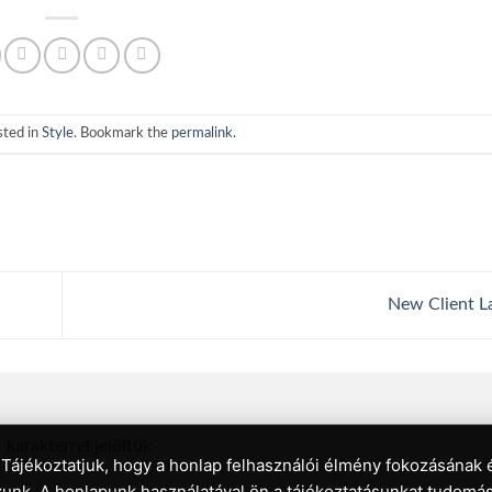
sted in
Style
. Bookmark the
permalink
.
New Client 
*
karakterrel jelöltük
 Tájékoztatjuk, hogy a honlap felhasználói élmény fokozásának 
unk. A honlapunk használatával ön a tájékoztatásunkat tudomás