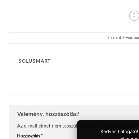
This entry was po
SOLUSMART
Vélemény, hozzászólás?
Az e-mail címet nem tesszük közzé.
A kötelező mezőket
Kedves Látogató!
Hozzászólás
*
alkalmaz