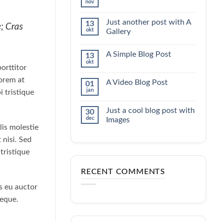
nov
Nincs
hozzászólás
a(z)
Just another post with A
13
Welcome
e; Cras
okt
to
Gallery
Flatsome
Nincs
bejegyzéshez
hozzászólás
A Simple Blog Post
13
a(z)
Just
okt
Nincs
orttitor
another
hozzászólás
post
a(z)
lorem at
with
A Video Blog Post
01
A
A
jan
Simple
 tristique
Gallery
Nincs
Blog
bejegyzéshez
hozzászólás
Post
a(z)
bejegyzéshez
Just a cool blog post with
30
A
dec
Video
Images
Blog
lis molestie
Nincs
Post
hozzászólás
bejegyzéshez
 nisi. Sed
a(z)
Just
tristique
a
cool
blog
RECENT COMMENTS
post
with
us eu auctor
Images
bejegyzéshez
neque.