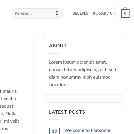
Keresés
0
BELÉPÉS
KOSÁR /
0
FT
a
következőre:
ABOUT
Lorem ipsum dolor sit amet,
consectetuer adipiscing elit, sed
diam nonummy nibh euismod
tincidunt.
at mauris
t velit a
nsequat
LATEST POSTS
ae; Nulla
, mi velit
rius
Welcome to Flatsome
19