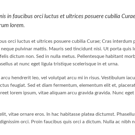
s in faucibus orci luctus et ultrices posuere cubilia Cura
trum lorem.
us orci luctus et ultrices posuere cubilia Curae; Cras interdum p
neque pulvinar mattis. Mauris sed tincidunt nisi. Ut porta quis 
lis dictum non. Sed in nulla metus. Pellentesque habitant morbi
llus at nunc eget ligula tristique scelerisque in et urna.
 arcu hendrerit leo, vel volutpat arcu mi in risus. Vestibulum iacu
lectus feugiat. Sed et diam fermentum, elementum elit et, placerat
eet lorem ipsum, vitae aliquam arcu gravida gravida. Nunc eget 
elit, vitae ornare eros. In hac habitasse platea dictumst. Phasell
ignissim orci. Proin faucibus quis orci a dictum. Nulla ac nibh 