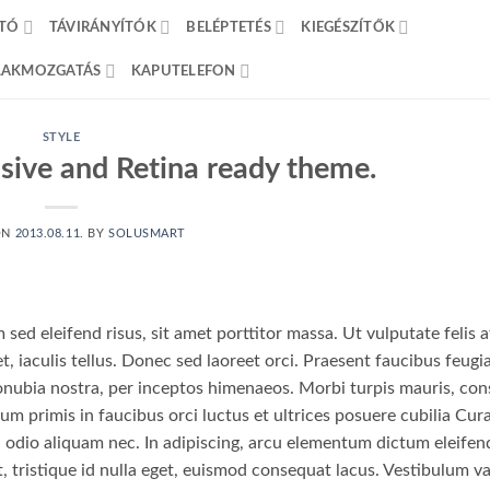
TÓ
TÁVIRÁNYÍTÓK
BELÉPTETÉS
KIEGÉSZÍTŐK
BLAKMOZGATÁS
KAPUTELEFON
STYLE
ive and Retina ready theme.
ON
2013.08.11.
BY
SOLUSMART
sed eleifend risus, sit amet porttitor massa. Ut vulputate felis 
t, iaculis tellus. Donec sed laoreet orci. Praesent faucibus feugia
 conubia nostra, per inceptos himenaeos. Morbi turpis mauris, co
um primis in faucibus orci luctus et ultrices posuere cubilia Cur
ia odio aliquam nec. In adipiscing, arcu elementum dictum eleifend
t, tristique id nulla eget, euismod consequat lacus. Vestibulum va