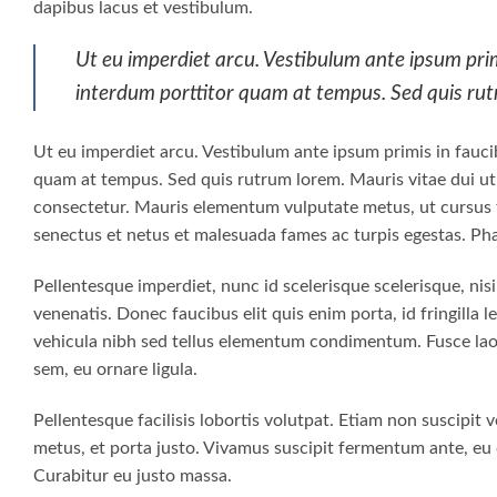
dapibus lacus et vestibulum.
Ut eu imperdiet arcu. Vestibulum ante ipsum primi
interdum porttitor quam at tempus. Sed quis ru
Ut eu imperdiet arcu. Vestibulum ante ipsum primis in faucib
quam at tempus. Sed quis rutrum lorem. Mauris vitae dui ut 
consectetur. Mauris elementum vulputate metus, ut cursus fe
senectus et netus et malesuada fames ac turpis egestas. Phase
Pellentesque imperdiet, nunc id scelerisque scelerisque, nisi
venenatis. Donec faucibus elit quis enim porta, id fringilla 
vehicula nibh sed tellus elementum condimentum. Fusce laor
sem, eu ornare ligula.
Pellentesque facilisis lobortis volutpat. Etiam non suscipit v
metus, et porta justo. Vivamus suscipit fermentum ante, eu d
Curabitur eu justo massa.