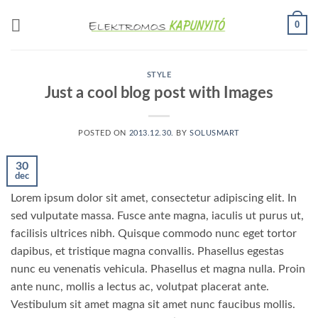
Skip
0
to
content
STYLE
Just a cool blog post with Images
POSTED ON
2013.12.30.
BY
SOLUSMART
30
dec
Lorem ipsum dolor sit amet, consectetur adipiscing elit. In
sed vulputate massa. Fusce ante magna, iaculis ut purus ut,
facilisis ultrices nibh. Quisque commodo nunc eget tortor
dapibus, et tristique magna convallis. Phasellus egestas
nunc eu venenatis vehicula. Phasellus et magna nulla. Proin
ante nunc, mollis a lectus ac, volutpat placerat ante.
Vestibulum sit amet magna sit amet nunc faucibus mollis.