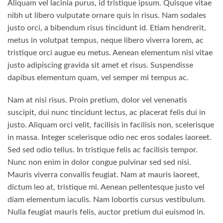
Aliquam vel lacinia purus, id tristique ipsum. Quisque vitae
nibh ut libero vulputate ornare quis in risus. Nam sodales
justo orci, a bibendum risus tincidunt id. Etiam hendrerit,
metus in volutpat tempus, neque libero viverra lorem, ac
tristique orci augue eu metus. Aenean elementum nisi vitae
justo adipiscing gravida sit amet et risus. Suspendisse
dapibus elementum quam, vel semper mi tempus ac.
Nam at nisi risus. Proin pretium, dolor vel venenatis
suscipit, dui nunc tincidunt lectus, ac placerat felis dui in
justo. Aliquam orci velit, facilisis in facilisis non, scelerisque
in massa. Integer scelerisque odio nec eros sodales laoreet.
Sed sed odio tellus. In tristique felis ac facilisis tempor.
Nunc non enim in dolor congue pulvinar sed sed nisi.
Mauris viverra convallis feugiat. Nam at mauris laoreet,
dictum leo at, tristique mi. Aenean pellentesque justo vel
diam elementum iaculis. Nam lobortis cursus vestibulum.
Nulla feugiat mauris felis, auctor pretium dui euismod in.