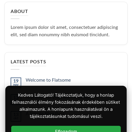
ABOUT
Lorem ipsum dolor sit amet, consectetuer adipiscing
elit, sed diam nonummy nibh euismod tincidunt.
LATEST POSTS
Welcome to Flatsome
19
nov
Nincs
hozzászólás
a(z)
Kedves Látogató! Tájékoztatjuk, hogy a honlap
Just another post with A Gallery
13
Welcome
felhasználói élmény fokozásának érdekében sütiket
okt
to
Nincs
Flatsome
hozzászólás
alkalmazunk. A honlapunk használatával ön a
bejegyzéshez
a(z)
A Simple Blog Post
13
Just
tájékoztatásunkat tudomásul veszi.
okt
another
Nincs
post
hozzászólás
with
a(z)
A
A Video Blog Post
Elfogadom
01
A