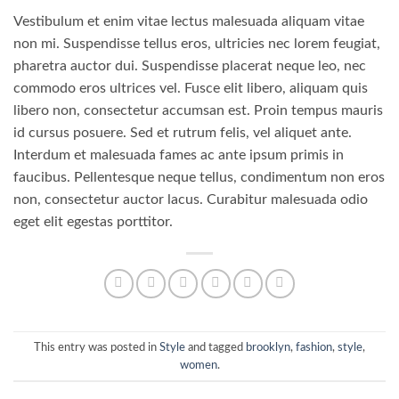
Vestibulum et enim vitae lectus malesuada aliquam vitae
non mi. Suspendisse tellus eros, ultricies nec lorem feugiat,
pharetra auctor dui. Suspendisse placerat neque leo, nec
commodo eros ultrices vel. Fusce elit libero, aliquam quis
libero non, consectetur accumsan est. Proin tempus mauris
id cursus posuere. Sed et rutrum felis, vel aliquet ante.
Interdum et malesuada fames ac ante ipsum primis in
faucibus. Pellentesque neque tellus, condimentum non eros
non, consectetur auctor lacus. Curabitur malesuada odio
eget elit egestas porttitor.
This entry was posted in
Style
and tagged
brooklyn
,
fashion
,
style
,
women
.