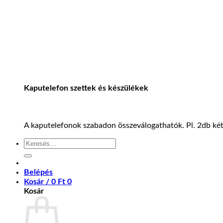
Kaputelefon szettek és készülékek
A kaputelefonok szabadon összeválogathatók. Pl. 2db kétl
Keresés
a
következőre:
Belépés
Kosár /
0
Ft
0
Kosár