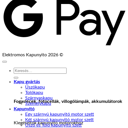
Elektromos Kapunyito 2026 ©
Keresés
a
következőre:
Kapu gyártás
Úszókapu
Tolókapu
Szárnyaskapu
Fogaslécek, fotocellák, villogólámpák, akkumulátorok
Személykapu
Kapunyitó
Egy szárnyú kapunyitó motor szett
Két szárnyú kapunyitó motor szett
Kiegészítók kapunyitó motorokhoz
Úszó és Toló kapunyitó szett