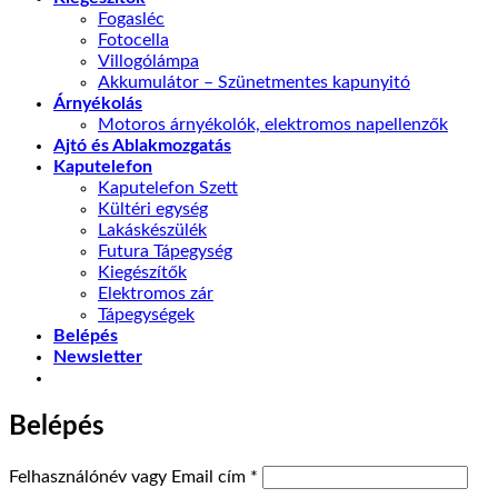
Fogasléc
Fotocella
Villogólámpa
Akkumulátor – Szünetmentes kapunyitó
Árnyékolás
Motoros árnyékolók, elektromos napellenzők
Ajtó és Ablakmozgatás
Kaputelefon
Kaputelefon Szett
Kültéri egység
Lakáskészülék
Futura Tápegység
Kiegészítők
Elektromos zár
Tápegységek
Belépés
Newsletter
Belépés
Kötelező
Felhasználónév vagy Email cím
*