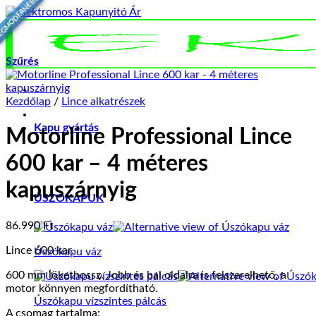
EGMODERNEBB
Skip
to
content
Szűrés
Kezdőlap
/
Lince alkatrészek
Kapu gyártás
Motorline Professional Lince
600 kar – 4 méteres
kapuszárnyig
ÚSZÓKAPUK
86.990
Ft
Lince 600 kar.
Úszókapu váz
600 mm lökethossz. Jobb és bal oldalra is felszerelhető, a
motor könnyen megfordítható.
Úszókapu vízszintes pálcás
A csomag tartalma: