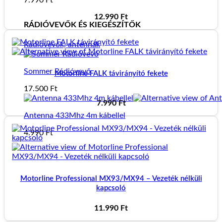
12.990
Ft
RÁDIÓVEVŐK ÉS KIEGÉSZÍTŐK
Rádióvevők, antennák
Sommer Rádióvevő
Motorline FALK távirányító fekete
17.500
Ft
7.990
Ft
Antenna 433Mhz 4m kábellel
4.990
Ft
Motorline Professional MX93/MX94 – Vezeték nélküli
kapcsoló
11.990
Ft