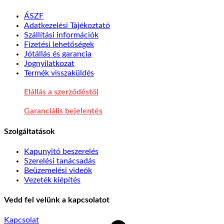
ÁSZF
Adatkezelési Tájékoztató
Szállítási információk
Fizetési lehetőségek
Jótállás és garancia
Jognyilatkozat
Termék visszaküldés
Elállás a szerződéstől
Garanciális bejelentés
Szolgáltatások
Kapunyitó beszerelés
Szerelési tanácsadás
Beüzemelési videók
Vezeték kiépítés
Vedd fel velünk a kapcsolatot
S
Kapcsolat