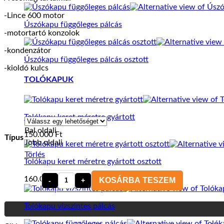
-Lince 600 motor
Úszókapu függőleges pálcás
-motortartó konzolok
-kondenzátor
Úszókapu függőleges pálcás osztott
-kioldó kulcs
TOLÓKAPUK
Tolókapu keret méretre gyártott
Bal oldali
150.000
Ft
Típus
Jobb oldali
Törlés
Tolókapu keret méretre gyártott osztott
160.000
Ft
KOSÁRBA TESZEM
Motorline
Professional
Lince
Tolókapu vízszintes pálcás
600
kar