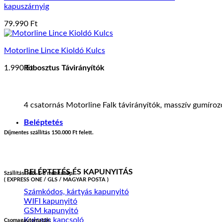
kapuszárnyig
79.990
Ft
Motorline Lince Kioldó Kulcs
Robosztus Távirányítók
1.990
Ft
4 csatornás Motorline Falk távirányítók, masszív gumíro
Beléptetés
Díjmentes szállítás 150.000 Ft felett.
BELÉPTETÉS ÉS KAPUNYITÁS
Szállítási idő: 1-3 munkanap.
( EXPRESS ONE / GLS / MAGYAR POSTA )
Számkódos, kártyás kapunyitó
WIFI kapunyitó
GSM kapunyitó
Kulcsos kapcsoló
Csomagautomaták: