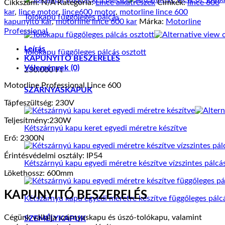
Cikkszám:
N/A
Kategória:
Lince alkatrészek
Címkék:
lince 600
-
kar
,
lince motor
,
lince600 motor
,
motorline lince 600
Tolókapu függőleges pálcás
4
kapunyitó kar
,
motorline lince 600 kar
Márka:
Motorline
méteres
Professional
kapuszárnyig
mennyiség
Leírás
Tolókapu függőleges pálcás osztott
KAPUNYITÓ BESZERELÉS
Vélemények (0)
230.000
Ft
Motorline Professional Lince 600
SZÁRNYASKAPUK
Tápfeszültség: 230V
Teljesítmény:230W
Kétszárnyú kapu keret egyedi méretre készítve
Erő: 2300N
Érintésvédelmi osztály: IP54
Kétszárnyú kapu egyedi méretre készítve vízszintes pálcá
Lökethossz: 600mm
KAPUNYITÓ BESZERELÉS
Kétszárnyú kapu egyedi méretre készítve függőleges pálc
Cégünk vállalja szárnyaskapu és úszó-tolókapu, valamint
SZEMÉLYKAPUK