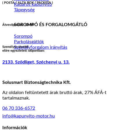
( POSTA / ALZA BOX / PACKETA )
Radaros kapunyitó
Tápegység
SOROMPÓ ÉS FORGALOMGÁTLÓ
Átvevőpontok:
OMW
Sorompó
Parkolásgátlók
Személyforgalom irányítás
Személyes átvétel
előre egyeztetett időpontban:
2133. Sződliget, Széchenyi u. 13.
Solusmart Biztonságtechnika Kft.
Az oldalon feltüntetett árak bruttó árak, 27% ÁFÁ-t
tartalmaznak.
06 70 336-6572
info@kapunyito-motor.hu
Információk