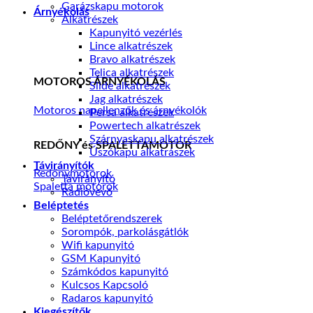
Garázskapu motorok
Árnyékolás
Alkatrészek
Kapunyitó vezérlés
Lince alkatrészek
Bravo alkatrészek
Telica alkatrészek
MOTOROS ÁRNYÉKOLÁS
Slide alkatrészek
Jag alkatrészek
Motoros napellenzők és árnyékolók
Persa alkatrészek
Powertech alkatrészek
Szárnyaskapu alkatrészek
REDŐNY és SPALETTAMOTOR
Úszókapu alkatrászek
Távirányítók
Redőnymotorok
Távirányító
Spaletta motorok
Radióvevő
Beléptetés
Beléptetőrendszerek
Sorompók, parkolásgátlók
Wifi kapunyitó
GSM Kapunyitó
Számkódos kapunyitó
Kulcsos Kapcsoló
Radaros kapunyitó
Kiegészítők