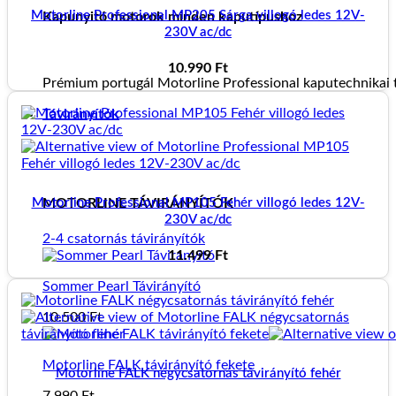
Motorline Professional MP205 Sárga villogó ledes 12V-
Kapunyitó motorok minden kaputípushoz
230V ac/dc
10.990
Ft
Prémium portugál Motorline Professional kaputechnikai t
Távirányítók
MOTORLINE TÁVIRÁNYÍTÓK
Motorline Professional MP105 Fehér villogó ledes 12V-
230V ac/dc
2-4 csatornás távirányítók
11.499
Ft
Sommer Pearl Távirányító
10.500
Ft
Motorline FALK távirányító fekete
Motorline FALK négycsatornás távirányító fehér
7.990
Ft