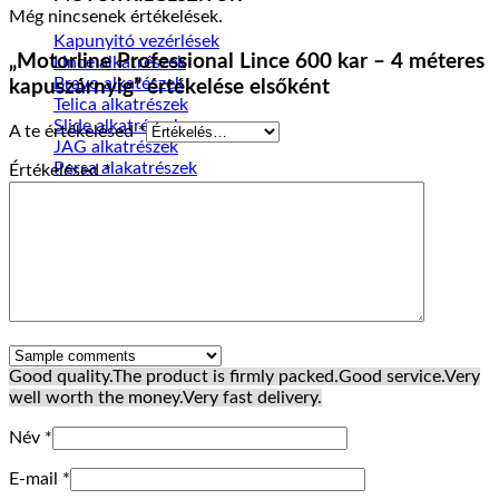
Még nincsenek értékelések.
Kapunyitó vezérlések
„Motorline Professional Lince 600 kar – 4 méteres
Lince alkatrészek
Bravo alkatészek
kapuszárnyig” értékelése elsőként
Telica alkatrészek
Slide alkatrészek
A te értékelésed
*
JAG alkatrészek
Persa alakatrészek
Értékelésed
*
Good quality.
The product is firmly packed.
Good service.
Very
well worth the money.
Very fast delivery.
Név
*
E-mail
*