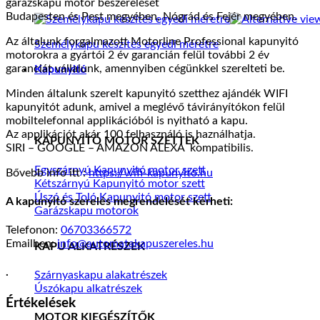
garázskapu motor beszerelését
Budapesten és Pest megyében, Nógrád és Fejér megyében.
Az általunk forgalmazott Motorline Professional kapunyitó
Személykapu készítés egyedi méretre
motorokra a gyártói 2 év garancián felül további 2 év
garanciát vállalunk, amennyiben cégünkkel szerelteti be.
Kapunyitó
Minden általunk szerelt kapunyitó szetthez ajándék WIFI
kapunyitót adunk, amivel a meglévő távirányítókon felül
mobiltelefonnal applikációból is nyitható a kapu.
Az applikációt akár 100 felhasználó is haználhatja.
KAPUNYITÓ MOTOR SZETTEK
SIRI – GOOGLE – AMAZON ALEXA kompatibilis.
Egyszárnyú Kapunyitó motor szett
Bővebb info itt :
https://wifi-kapunyito.hu
Kétszárnyú Kapunyitó motor szett
Úszó és Toló Kapunyitó motor szett
A kapunyitó szerelés megrendelését kérheti:
Garázskapu motorok
Telefonon:
06703366572
Emailben:
info@automatakapuszereles.hu
KAPU ALKATRÉSZEK
.
Szárnyaskapu alakatrészek
Úszókapu alkatrészek
Értékelések
MOTOR KIEGÉSZÍTŐK