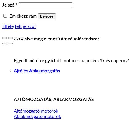
Kötelező
Jelszó
*
Emlékezz rám
Belépés
Elfelejtett jelszó?
Exclusive megjelenésű árnyékolórendszer
Egyedi méretre gyártott motoros napellenzők és napernyő
Ajtó és Ablakmozgatás
AJTÓMOZGATÁS, ABLAKMOZGATÁS
Ajtómozgató motorok
Ablakmozgató motorok