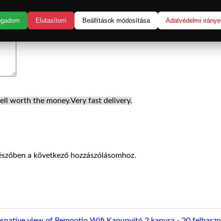
ogadom
Elutasítom
Beállítások módosítása
Adatvédelmi iránye
ell worth the money.
Very fast delivery.
észőben a következő hozzászólásomhoz.