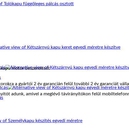
skapu motor beszerelését
s
rokra a gyártói 2 év garancián felül további 2 év garanciát váll
itót adunk, amivel a meglévő távirányítókon felül mobiltelefonna
ás