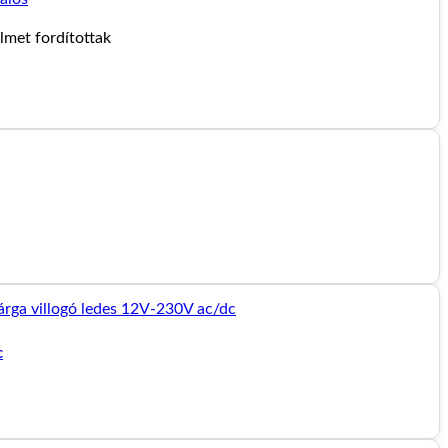
lmet fordítottak
c