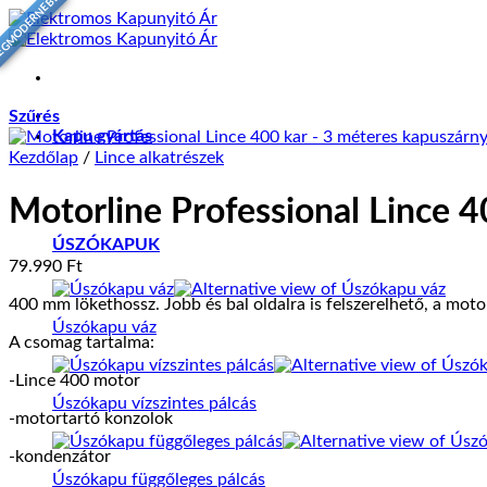
EGMODERNEBB
Skip
to
content
Szűrés
Kapu gyártás
Kezdőlap
/
Lince alkatrészek
Motorline Professional Lince 
ÚSZÓKAPUK
79.990
Ft
400 mm lökethossz. Jobb és bal oldalra is felszerelhető, a mo
Úszókapu váz
A csomag tartalma:
-Lince 400 motor
Úszókapu vízszintes pálcás
-motortartó konzolok
-kondenzátor
Úszókapu függőleges pálcás