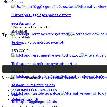
-kioldó kulcs
Úszókapu függőleges pálcás osztott
TOLÓKAPUK
Bal oldali
Típus
Jobb oldali
Tolókapu keret méretre gyártott
Törlés
150.000
Ft
Tolókapu keret méretre gyártott osztott
160.000
Ft
Cikkszám:
N/A
Kategória:
Lince alkatrészek
Címkék:
lince 400 
Tolókapu vízszintes pálcás
Leírás
KAPUNYITÓ BESZERELÉS
Videók
Vélemények (0)
Tolókapu függőleges pálcás