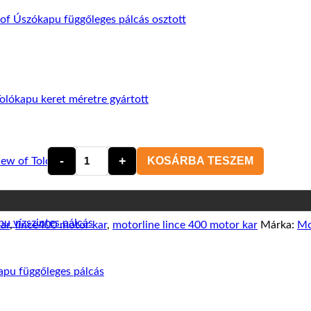
KOSÁRBA TESZEM
Motorline
Professional
Lince
400
kar
kar
,
lince400 motor kar
,
motorline lince 400 motor kar
Márka:
Mo
-
3
méteres
kapuszárnyig
mennyiség