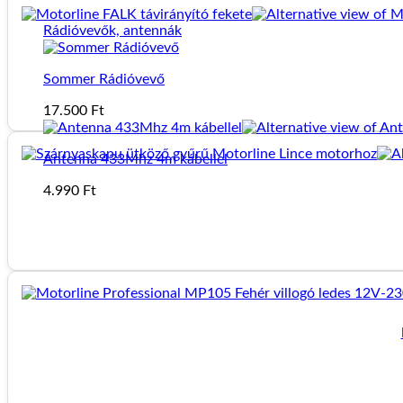
Rádióvevők, antennák
Sommer Rádióvevő
17.500
Ft
Antenna 433Mhz 4m kábellel
4.990
Ft