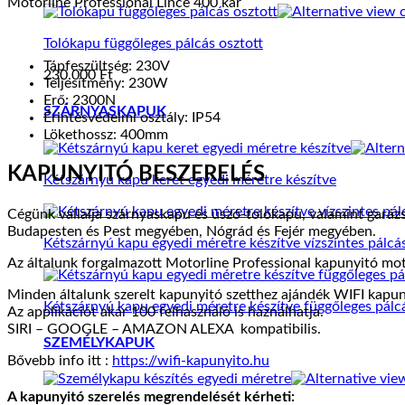
Motorline Professional Lince 400 kar
Tolókapu függőleges pálcás osztott
Tápfeszültség: 230V
230.000
Ft
Teljesítmény: 230W
Erő: 2300N
SZÁRNYASKAPUK
Érintésvédelmi osztály: IP54
Lökethossz: 400mm
KAPUNYITÓ BESZERELÉS
Kétszárnyú kapu keret egyedi méretre készítve
Cégünk vállalja szárnyaskapu és úszó-tolókapu, valamint garáz
Budapesten és Pest megyében, Nógrád és Fejér megyében.
Kétszárnyú kapu egyedi méretre készítve vízszintes pálcá
Az általunk forgalmazott Motorline Professional kapunyitó moto
Minden általunk szerelt kapunyitó szetthez ajándék WIFI kapuny
Kétszárnyú kapu egyedi méretre készítve függőleges pálc
Az applikációt akár 100 felhasználó is haználhatja.
SIRI – GOOGLE – AMAZON ALEXA kompatibilis.
SZEMÉLYKAPUK
Bővebb info itt :
https://wifi-kapunyito.hu
A kapunyitó szerelés megrendelését kérheti: