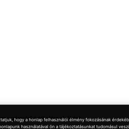
kapuszárnyig” értékelése elsőként
tatjuk, hogy a honlap felhasználói élmény fokozásának érdekéb
honlapunk használatával ön a tájékoztatásunkat tudomásul veszi