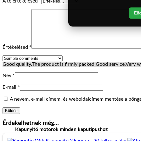
A te értékelésed
*
Elf
Értékelésed
*
Good quality.
The product is firmly packed.
Good service.
Very w
Név
*
E-mail
*
A nevem, e-mail címem, és weboldalcímem mentése a böng
Érdekelhetnek még…
Kapunyitó motorok minden kaputípushoz