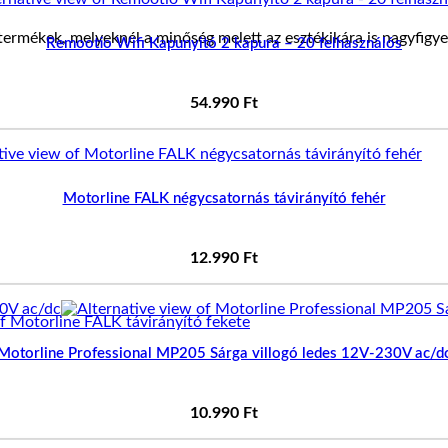
ermékek, melyeknél a minőség melett az esztékikára is nagyfigye
Remootio Wifi Kapunyitó 2 kapura – 20 felhasználós
54.990
Ft
Motorline FALK négycsatornás távirányító fehér
12.990
Ft
Motorline Professional MP205 Sárga villogó ledes 12V-230V ac/d
10.990
Ft