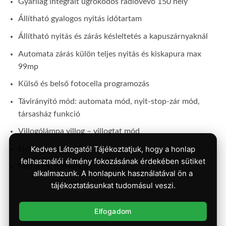
Gyárilag integrált ugrókódos rádióvevő 150 hely
Állítható gyalogos nyitás időtartam
Állítható nyitás és zárás késleltetés a kapuszárnyaknál
Automata zárás külön teljes nyitás és kiskapura max
99mp
Külső és belső fotocella programozás
Távirányító mód: automata mód, nyit-stop-zár mód,
társasház funkció
Villogólámpa villog – villogtat mód
Kedves Látogató! Tájékoztatjuk, hogy a honlap
Elektromos zár vezérlés
felhasználói élmény fokozásának érdekében sütiket
Motorfék üzemmód
alkalmazunk. A honlapunk használatával ön a
tájékoztatásunkat tudomásul veszi.
Elfogadom