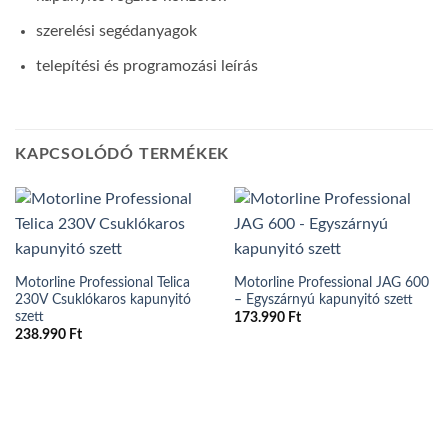
szerelési segédanyagok
telepítési és programozási leírás
KAPCSOLÓDÓ TERMÉKEK
Motorline Professional Telica
Motorline Professional JAG 600
230V Csuklókaros kapunyitó
– Egyszárnyú kapunyitó szett
szett
173.990
Ft
238.990
Ft