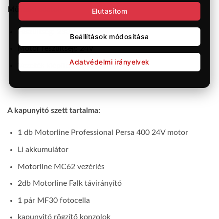
Műszaki adatok
:
Elutasítom
Feszültség: 230V
Beállítások módosítása
Motor feszültség: 24V
Adatvédelmi irányelvek
Vezeték kiépítés:
itt látható
A kapunyitó szett tartalma:
1 db Motorline Professional Persa 400 24V motor
Li akkumulátor
Motorline MC62 vezérlés
2db Motorline Falk távirányító
1 pár MF30 fotocella
kapunyitó rögzítő konzolok