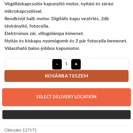
Végálláskapcsolós kapunyitó motor, nyitási és zárási
mikrokapcsolóval.
Rendkívül halk motor. Digitális kapu vezérlés, 2db
távirányító, fotocella.
Elektromos zár, villogólámpa kimenet.
Nyitás és kiskapu nyomógomb és 2 pár fotocella bemenet.
Válaszható balos-jobbos kapumotor.
Motorline Persa 400 - 24V - Egyszár
KOSÁRBA TESZEM
SELECT DELIVERY LOCATION
Cikkszám:
127171