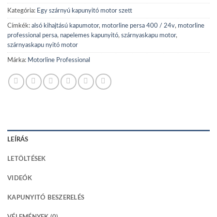
Kategória:
Egy szárnyú kapunyitó motor szett
Címkék:
alsó kihajtású kapumotor
,
motorline persa 400 / 24v
,
motorline
professional persa
,
napelemes kapunyitó
,
szárnyaskapu motor
,
szárnyaskapu nyitó motor
Márka:
Motorline Professional
LEÍRÁS
LETÖLTÉSEK
VIDEÓK
KAPUNYITÓ BESZERELÉS
VÉLEMÉNYEK (0)