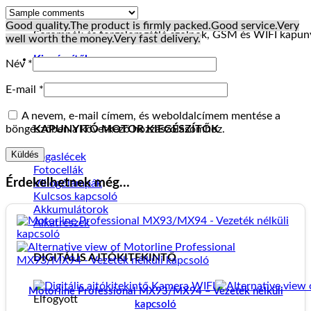
Good quality.
The product is firmly packed.
Good service.
Very
Sorompók és forgalomgátló szolpok, GSM és WIFI kapuny
well worth the money.
Very fast delivery.
Kiegészítők
Név
*
E-mail
*
A nevem, e-mail címem, és weboldalcímem mentése a
KAPUNYITÓ MOTOR KIEGÉSZÍTŐK
böngészőben a következő hozzászólásomhoz.
Fogaslécek
Fotocellák
Érdekelhetnek még…
Villogólámpák
Kulcsos kapcsoló
Akkumulátorok
Alkatrészek
DIGITÁLIS AJTÓKITEKINTŐ
Motorline Professional MX93/MX94 – Vezeték nélküli
Elfogyott
kapcsoló