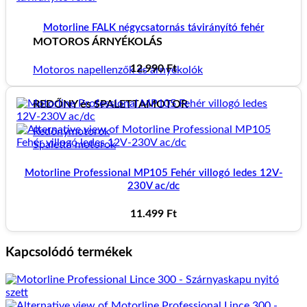
Motorline FALK négycsatornás távirányító fehér
MOTOROS ÁRNYÉKOLÁS
12.990
Ft
Motoros napellenzők és árnyékolók
REDŐNY és SPALETTAMOTOR
Redőnymotorok
Spaletta motorok
Motorline Professional MP105 Fehér villogó ledes 12V-
230V ac/dc
11.499
Ft
Kapcsolódó termékek