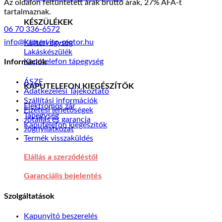
Az oldalon feltüntetett árak bruttó árak, 27% ÁFÁ-t
tartalmaznak.
KÉSZÜLÉKEK
06 70 336-6572
info@kapunyito-motor.hu
Kültéri egység
Lakáskészülék
Kaputelefon tápegység
Információk
ÁSZF
KAPUTELEFON KIEGÉSZÍTŐK
Adatkezelési Tájékoztató
Szállítási információk
Elektromos zár
Fizetési lehetőségek
Tápegység
Jótállás és garancia
Kaputelefon kiegészítők
Jognyilatkozat
Termék visszaküldés
Elállás a szerződéstől
Garanciális bejelentés
Szolgáltatások
Kapunyitó beszerelés