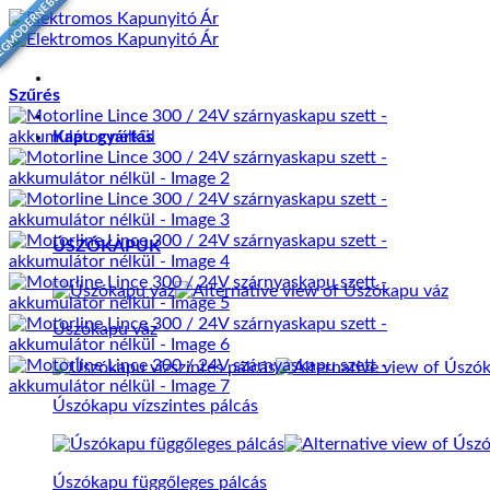
EGMODERNEBB
Skip
to
content
Szűrés
Kapu gyártás
ÚSZÓKAPUK
Úszókapu váz
Úszókapu vízszintes pálcás
Úszókapu függőleges pálcás