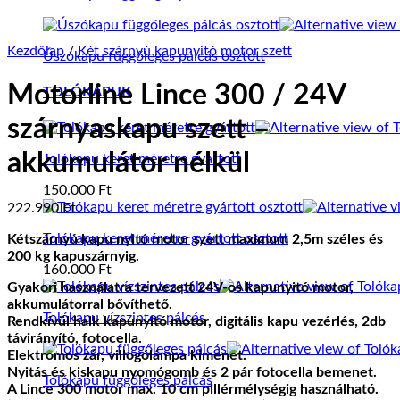
Kezdőlap
/
Két szárnyú kapunyitó motor szett
Úszókapu függőleges pálcás osztott
Motorline Lince 300 / 24V
TOLÓKAPUK
szárnyaskapu szett –
akkumulátor nélkül
Tolókapu keret méretre gyártott
150.000
Ft
222.990
Ft
Tolókapu keret méretre gyártott osztott
Kétszárnyú kapu nyitó motor szett maximum 2,5m széles és
200 kg kapuszárnyig.
160.000
Ft
Gyakori használatra tervezett 24V-os kapunyitó motor,
akkumulátorral bővíthető.
Tolókapu vízszintes pálcás
Rendkívül halk kapunyitó motor, digitális kapu vezérlés, 2db
távirányító, fotocella.
Elektromos zár, villogólámpa kimenet.
Nyitás és kiskapu nyomógomb és 2 pár fotocella bemenet.
Tolókapu függőleges pálcás
A Lince 300 motor max. 10 cm pillérmélységig használható.