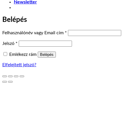
Newsletter
Belépés
Kötelező
Felhasználónév vagy Email cím
*
Kötelező
Jelszó
*
Emlékezz rám
Belépés
Elfelejtett jelszó?