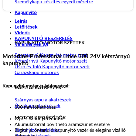
Személykapu készítés egyedi méretre
Kapunyitó
Leírás
Letöltések
Videók
KAPUNYITÓ BESZERELÉS
KAPUNYITÓ MOTOR SZETTEK
Vélemények (0)
Egyszárnyú Kapunyitó motor szett
Motorline Professional Lince 300 24V kétszárnyú
Kétszárnyú Kapunyitó motor szett
kapunyitó
Úszó és Toló Kapunyitó motor szett
Garázskapu motorok
Kapunyitó motor tulajdonságai:
KAPU ALKATRÉSZEK
Szárnyaskapu alakatrészek
Úszókapu alkatrészek
300 mm lökethossz
MOTOR KIEGÉSZÍTŐK
Gyors kapunyitó motor
Akumulátorral bővíthető áramszünet esetére
Kapunyitó vezérlések
Digitális, öntanuló kapunyitó vezérlés elegáns vízálló
Lince alkatrészek