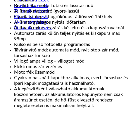
dobozban
Bravo alkatészek
Beállítható motor futási és lassítási idő
Telica alkatrészek
Állítható motorerő (gyors-lassú)
Slide alkatrészek
Gyárilag integrált ugrókódos rádióvevő 150 hely
JAG alkatrészek
Állítható gyalogos nyitás időtartam
Persa alakatrészek
Állítható nyitás és zárás késleltetés a kapuszárnyaknál
Automata zárás külön teljes nyitás és kiskapura max
99mp
Külső és belső fotocella programozás
Távirányító mód: automata mód, nyit-stop-zár mód,
társasház funkció
Villogólámpa villog – villogtat mód
Elektromos zár vezérlés
Motorfék üzemmód
Gyakran használt kapukhoz alkalmas, ezért Társasház és
Ipari kapuk mozgatására is használható.
A kiegészítőként válaszható akkumulátornak
köszönhetően, az akkumulátoros kapunyitó nem csak
áramszünet esetén, de hő-füst elvezető rendszer
megléte esetén is maximálisan helyt áll.