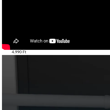
Rádióvevők, antennák
Sommer Rádióvevő
17.500
Ft
Antenna 433Mhz 4m kábellel
4.990
Ft