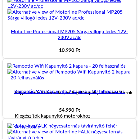
Motorline Professional MP205 Sárga villogó ledes 12V-
230V ac/dc
10.990
Ft
Remootio Wifi Kapunyitó 2 kapura – 20 felhasználós
Fogaslécek, fotocellák, villogólámpák, akkumulátorok
54.990
Ft
Kiegészítók kapunyitó motorokhoz
Árnyékolás