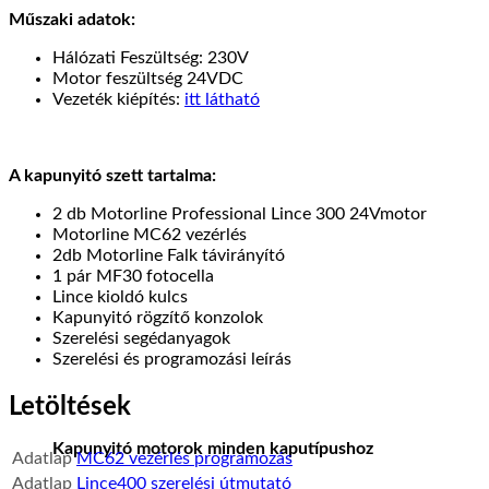
Műszaki adatok
:
Hálózati Feszültség: 230V
Motor feszültség 24VDC
Vezeték kiépítés:
itt látható
A kapunyitó szett tartalma:
2 db Motorline Professional Lince 300 24Vmotor
Motorline MC62 vezérlés
2db Motorline Falk távirányító
1 pár MF30 fotocella
Lince kioldó kulcs
Kapunyitó rögzítő konzolok
Szerelési segédanyagok
Szerelési és programozási leírás
Letöltések
Kapunyitó motorok minden kaputípushoz
Adatlap
MC62 vezérlés programozás
Adatlap
Lince400 szerelési útmutató