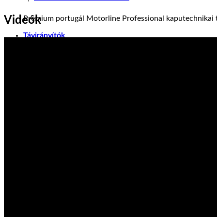
Videók
Prémium portugál Motorline Professional kaputechnikai t
Távirányítók
MOTORLINE TÁVIRÁNYÍTÓK
2-4 csatornás távirányítók
Sommer Pearl Távirányító
10.500
Ft
Motorline FALK távirányító fekete
7.990
Ft
RÁDIÓVEVŐK ÉS KIEGÉSZÍTŐK