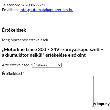
Telefonon:
06703366572
Emailben:
info@automatakapuszereles.hu
.
Értékelések
Még nincsenek értékelések.
„Motorline Lince 300 / 24V szárnyaskapu szett –
akkumulátor nélkül” értékelése elsőként
A te értékelésed
*
Értékelésed
*
Beléptetőrendszerek, sorompók mobiltelefonos kapunyi