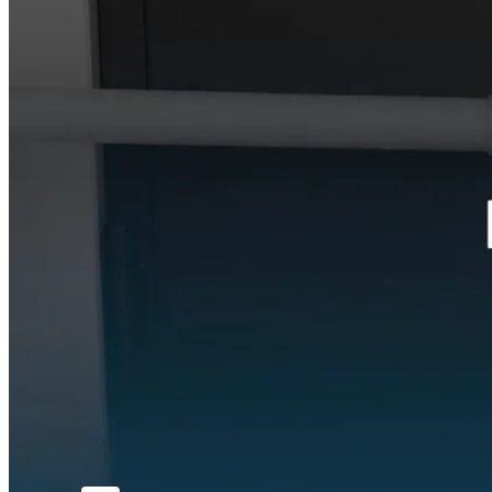
Robosztus Távirányítók
4 csatornás Motorline Falk távirányítók, masszív gumíro
Beléptetés
BELÉPTETÉS ÉS KAPUNYITÁS
Számkódos, kártyás kapunyitó
WIFI kapunyitó
GSM kapunyitó
Kulcsos kapcsoló
Radaros kapunyitó
Tápegység