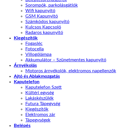
Sorompók, parkolásgátlók
Wifi kapunyitó
GSM Kapunyitó
Számkódos kapunyitó
Kulcsos Kapcsoló
Radaros kapunyitó
Kiegészítők
Fogasléc
Fotocella
Villogólámpa
Akkumulátor – Szünetmentes kapunyitó
Árnyékolás
Motoros árnyékolók, elektromos napellenzők
Ajtó és Ablakmozgatás
Kaputelefon
Kaputelefon Szett
Kültéri egység
Lakáskészülék
Futura Tápegység
Kiegészítők
Elektromos zár
Tápegységek
Belépés