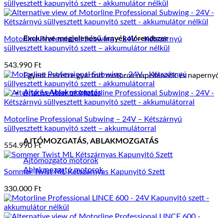
Exclusive megjelenésű árnyékolórendszer
Motorline Professional Subwing – 24V – Kétszárnyú
süllyesztett kapunyitó szett – akkumulátor nélkül
543.990
Ft
Egyedi méretre gyártott motoros napellenzők és napernyő
Ajtó és Ablakmozgatás
Motorline Professional Subwing – 24V – Kétszárnyú
süllyesztett kapunyitó szett – akkumulátorral
AJTÓMOZGATÁS, ABLAKMOZGATÁS
554.990
Ft
Ajtómozgató motorok
Ablakmozgató motorok
Sommer Twist ML Kétszárnyas Kapunyitó Szett
330.000
Ft