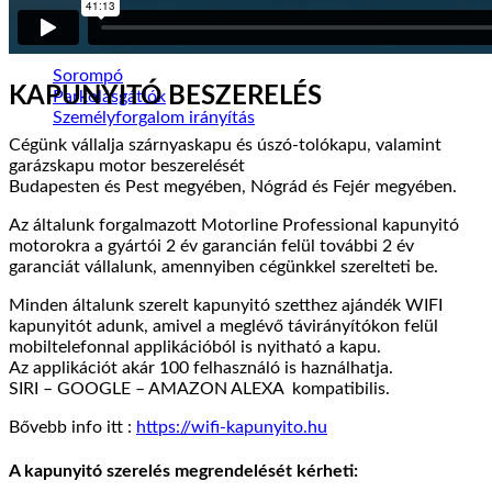
SOROMPÓ ÉS FORGALOMGÁTLÓ
Sorompó
KAPUNYITÓ BESZERELÉS
Parkolásgátlók
Személyforgalom irányítás
Cégünk vállalja szárnyaskapu és úszó-tolókapu, valamint
garázskapu motor beszerelését
Budapesten és Pest megyében, Nógrád és Fejér megyében.
Az általunk forgalmazott Motorline Professional kapunyitó
motorokra a gyártói 2 év garancián felül további 2 év
garanciát vállalunk, amennyiben cégünkkel szerelteti be.
Minden általunk szerelt kapunyitó szetthez ajándék WIFI
kapunyitót adunk, amivel a meglévő távirányítókon felül
mobiltelefonnal applikációból is nyitható a kapu.
Az applikációt akár 100 felhasználó is haználhatja.
SIRI – GOOGLE – AMAZON ALEXA kompatibilis.
Bővebb info itt :
https://wifi-kapunyito.hu
A kapunyitó szerelés megrendelését kérheti: