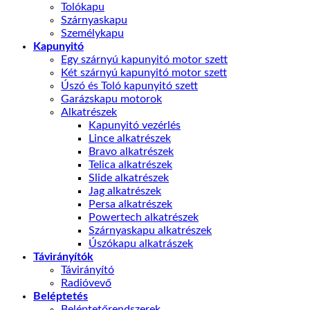
Tolókapu
Szárnyaskapu
Személykapu
Kapunyitó
Egy szárnyú kapunyitó motor szett
Két szárnyú kapunyitó motor szett
Úszó és Toló kapunyitó szett
Garázskapu motorok
Alkatrészek
Kapunyitó vezérlés
Lince alkatrészek
Bravo alkatrészek
Telica alkatrészek
Slide alkatrészek
Jag alkatrészek
Persa alkatrészek
Powertech alkatrészek
Szárnyaskapu alkatrészek
Úszókapu alkatrászek
Távirányítók
Távirányító
Radióvevő
Beléptetés
Beléptetőrendszerek