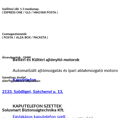
Szállítási idő: 1-3 munkanap.
( EXPRESS ONE / GLS / MAGYAR POSTA )
Csomagautomaták:
( POSTA / ALZA BOX / PACKETA )
Átvevőpontok:
OMW
Beltéri és Kültéri ajtónyitó motorok
Automatizált ajtómozgatás és ipari ablakmozgató motoro
Személyes átvétel
Kaputelefon
előre egyeztetett időpontban:
2133. Sződliget, Széchenyi u. 13.
KAPUTELEFON SZETTEK
Solusmart Biztonságtechnika Kft.
Egylakásos kaputelefon szett