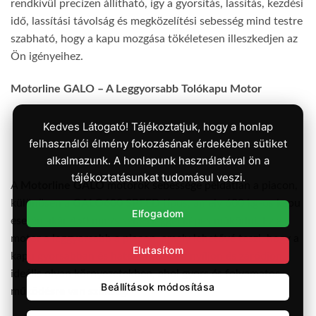
rendkívül precízen állítható, így a gyorsítás, lassítás, kezdési
idő, lassítási távolság és megközelítési sebesség mind testre
szabható, hogy a kapu mozgása tökéletesen illeszkedjen az
Ön igényeihez.
Motorline GALO – A Leggyorsabb Tolókapu Motor
Kedves Látogató! Tájékoztatjuk, hogy a honlap
felhasználói élmény fokozásának érdekében sütiket
alkalmazunk. A honlapunk használatával ön a
tájékoztatásunkat tudomásul veszi.
A
Motorline GALO
motorok sebessége példátlan a piacon,
különösen a
GALO600 SPEED
típus, amely 600 kg-os kapu
Elfogadom
esetén akár 450 mm/s sebességgel képes működni. Ez a
motor a leggyorsabb a piacon, amely lehetővé teszi, hogy a
Elutasítom
kapu gyorsabban és hatékonyabban nyíljon és záródjon,
ideális olyan környezetekben, ahol gyors és folyamatos
Beállítások módosítása
működésre van szükség.