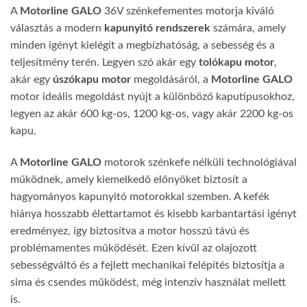
A
Motorline GALO
36V szénkefementes motorja kiváló
választás a modern
kapunyitó rendszerek
számára, amely
minden igényt kielégít a megbízhatóság, a sebesség és a
teljesítmény terén. Legyen szó akár egy
tolókapu motor
,
akár egy
úszókapu motor
megoldásáról, a
Motorline GALO
motor ideális megoldást nyújt a különböző kaputípusokhoz,
legyen az akár 600 kg-os, 1200 kg-os, vagy akár 2200 kg-os
kapu.
A
Motorline GALO
motorok szénkefe nélküli technológiával
működnek, amely kiemelkedő előnyöket biztosít a
hagyományos kapunyitó motorokkal szemben. A kefék
hiánya hosszabb élettartamot és kisebb karbantartási igényt
eredményez, így biztosítva a motor hosszú távú és
problémamentes működését. Ezen kívül az olajozott
sebességváltó és a fejlett mechanikai felépítés biztosítja a
sima és csendes működést, még intenzív használat mellett
is.