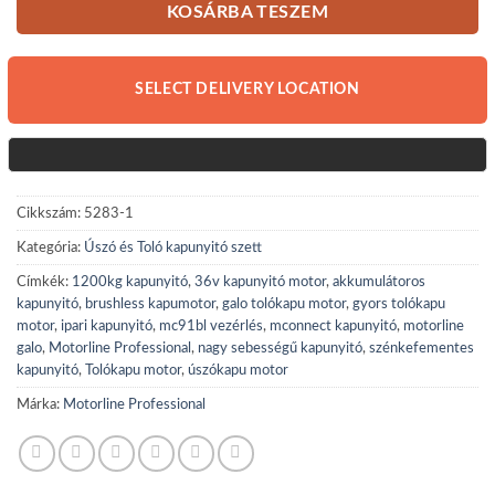
KOSÁRBA TESZEM
SELECT DELIVERY LOCATION
Cikkszám:
5283-1
Kategória:
Úszó és Toló kapunyitó szett
Címkék:
1200kg kapunyitó
,
36v kapunyitó motor
,
akkumulátoros
kapunyitó
,
brushless kapumotor
,
galo tolókapu motor
,
gyors tolókapu
motor
,
ipari kapunyitó
,
mc91bl vezérlés
,
mconnect kapunyitó
,
motorline
galo
,
Motorline Professional
,
nagy sebességű kapunyitó
,
szénkefementes
kapunyitó
,
Tolókapu motor
,
úszókapu motor
Márka:
Motorline Professional