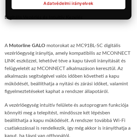
Adatvédelmi irányelvek
Digitális Vezérlés és Intuitív Kezelés
A
Motorline GALO
motorokat az MC91BL-SC digitális
vezérlőegység irányítja, amely kompatibilis az MCONNECT
LINK eszközzel, lehetővé téve a kapu távoli irányítását és
felügyeletét az MCONNECT alkalmazáson keresztül. Az
alkalmazás segítségével valós időben követheti a kapu
működését, beállíthatja a nyitási és zárási időket, valamint
figyelmeztetéseket kaphat a rendszer állapotáról.
A vezérlőegység intuitív felülete és autoprogram funkciója
könnyíti meg a telepítést, mindössze két lépésben
beállíthatja a kapu működését. A rendszer továbbá Wi-Fi
csatlakozással is rendelkezik, így még akkor is irányíthatja a
kaput, ha távol van otthonától.