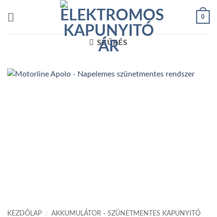
Skip
0
to
content
SZŰRÉS
KEZDŐLAP
/
AKKUMULÁTOR - SZÜNETMENTES KAPUNYITÓ