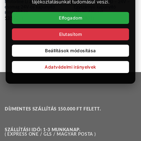
tájékoztatásunkat tudomásul veszi.
Motorline Li akkumulátor
Motorline Persa 400 – 24V –
csomag 24V-os kapunyitó
Egyszárnyú kapunyitó
rendszerhez
akkumulátorral
Elfogadom
13.990
Ft
205.990
Ft
Elutasítom
Beállítások módosítása
Adatvédelmi irányelvek
DÍJMENTES SZÁLLÍTÁS 150.000 FT FELETT.
SZÁLLÍTÁSI IDŐ: 1-3 MUNKANAP.
( EXPRESS ONE / GLS / MAGYAR POSTA )