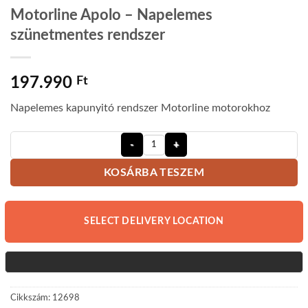
Motorline Apolo – Napelemes
szünetmentes rendszer
197.990
Ft
Napelemes kapunyitó rendszer Motorline motorokhoz
Motorline Apolo - Napelemes szüne
KOSÁRBA TESZEM
SELECT DELIVERY LOCATION
Cikkszám:
12698