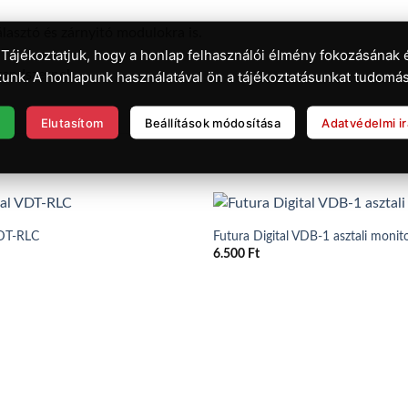
lasztó és zárnyitó modulokra is.
 Tájékoztatjuk, hogy a honlap felhasználói élmény fokozásának 
 rendszernek
unk. A honlapunk használatával ön a tájékoztatásunkat tudomás
Elutasítom
Beállítások módosítása
Adatvédelmi i
VDT-RLC
Futura Digital VDB-1 asztali monito
6.500
Ft