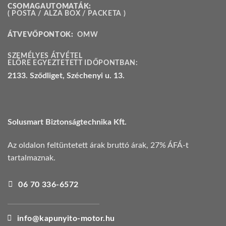
CSOMAGAUTOMATÁK:
( POSTA / ALZA BOX / PACKETA )
ÁTVEVŐPONTOK:
OMW
SZEMÉLYES ÁTVÉTEL
ELŐRE EGYEZTETETT IDŐPONTBAN:
2133. Sződliget, Széchenyi u. 13.
Solusmart Biztonságtechnika Kft.
Az oldalon feltüntetett árak bruttó árak, 27% ÁFÁ-t
tartalmaznak.
06 70 336-6572
info@kapunyito-motor.hu