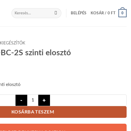
Keresés
0
BELÉPÉS
KOSÁR /
0
FT
a
következőre:
KIEGÉSZÍTŐK
BC-2S szinti elosztó
nti elosztó
Futura Digital VDBC-2S szinti elosztó mennyiség
KOSÁRBA TESZEM