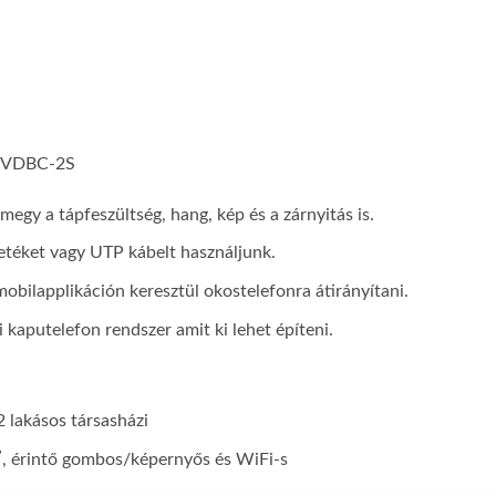
L: VDBC-2S
megy a tápfeszültség, hang, kép és a zárnyitás is.
etéket vagy UTP kábelt használjunk.
mobilapplikáción keresztül okostelefonra átirányítani.
 kaputelefon rendszer amit ki lehet építeni.
2 lakásos társasházi
7″, érintő gombos/képernyős és WiFi-s