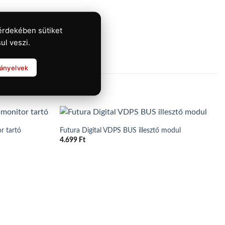
érdekében sütiket
ul veszi.
rányelvek
r tartó
Futura Digital VDPS BUS illesztő modul
4.699
Ft