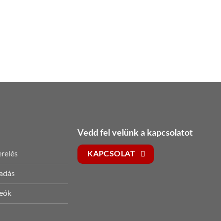
Vedd fel velünk a kapcsolatot
relés
KAPCSOLAT
sadás
deók
s