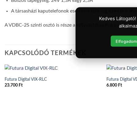
Buszos tápegység: 24V 1,5A vagy 2,5A
A társasházi kaputelefonok esetében szükség lehet Bus levá
Kedves Látogató!
A VDBC-2S szinti osztó is része a kétvezetékes Futura Digital
alkalmaz
Elfogadom
KAPCSOLÓDÓ TERMÉKEK
Futura Digital VIX-RLC
Futura Digital 
23.700
Ft
6.800
Ft