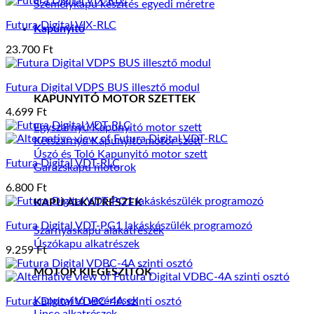
Személykapu készítés egyedi méretre
Futura Digital VIX-RLC
Kapunyitó
23.700
Ft
Futura Digital VDPS BUS illesztő modul
KAPUNYITÓ MOTOR SZETTEK
4.699
Ft
Egyszárnyú Kapunyitó motor szett
Kétszárnyú Kapunyitó motor szett
Úszó és Toló Kapunyitó motor szett
Futura Digital VDT-RLC
Garázskapu motorok
6.800
Ft
KAPU ALKATRÉSZEK
Futura Digital VDT-PG1 lakáskészülék programozó
Szárnyaskapu alakatrészek
Úszókapu alkatrészek
9.259
Ft
MOTOR KIEGÉSZÍTŐK
Kapunyitó vezérlések
Futura Digital VDBC-4A szinti osztó
Lince alkatrészek