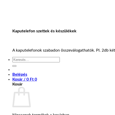
Kaputelefon szettek és készülékek
A kaputelefonok szabadon összeválogathatók. Pl. 2db kétl
Keresés
a
következőre:
Belépés
Kosár /
0
Ft
0
Kosár
Nincsenek termékek a kosárban.