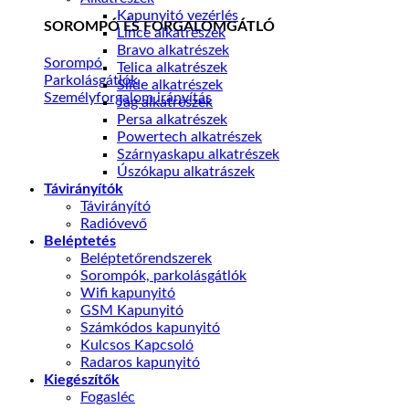
Kapunyitó vezérlés
SOROMPÓ ÉS FORGALOMGÁTLÓ
Lince alkatrészek
Bravo alkatrészek
Sorompó
Telica alkatrészek
Parkolásgátlók
Slide alkatrészek
Személyforgalom irányítás
Jag alkatrészek
Persa alkatrészek
Powertech alkatrészek
Szárnyaskapu alkatrészek
Úszókapu alkatrászek
Távirányítók
Távirányító
Radióvevő
Beléptetés
Beléptetőrendszerek
Sorompók, parkolásgátlók
Wifi kapunyitó
GSM Kapunyitó
Számkódos kapunyitó
Kulcsos Kapcsoló
Radaros kapunyitó
Kiegészítők
Fogasléc