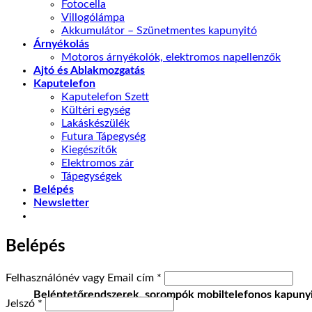
Fotocella
Villogólámpa
Akkumulátor – Szünetmentes kapunyitó
Árnyékolás
Motoros árnyékolók, elektromos napellenzők
Ajtó és Ablakmozgatás
Kaputelefon
Kaputelefon Szett
Kültéri egység
Lakáskészülék
Futura Tápegység
Kiegészítők
Elektromos zár
Tápegységek
Belépés
Newsletter
Belépés
Kötelező
Felhasználónév vagy Email cím
*
Beléptetőrendszerek, sorompók mobiltelefonos kapunyi
Kötelező
Jelszó
*