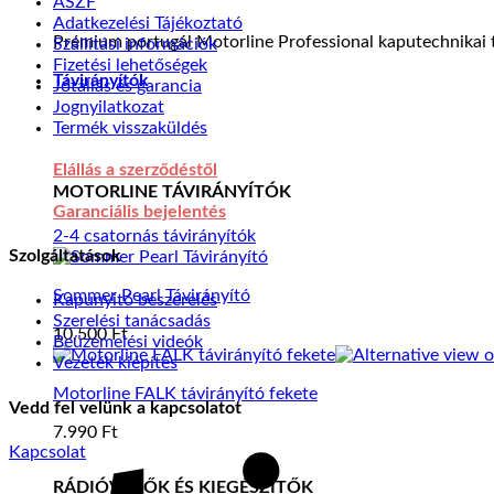
ÁSZF
Adatkezelési Tájékoztató
Prémium portugál Motorline Professional kaputechnikai t
Szállítási információk
Fizetési lehetőségek
Távirányítók
Jótállás és garancia
Jognyilatkozat
Termék visszaküldés
Elállás a szerződéstől
MOTORLINE TÁVIRÁNYÍTÓK
Garanciális bejelentés
2-4 csatornás távirányítók
Szolgáltatások
Sommer Pearl Távirányító
Kapunyitó beszerelés
Szerelési tanácsadás
10.500
Ft
Beüzemelési videók
Vezeték kiépítés
Motorline FALK távirányító fekete
Vedd fel velünk a kapcsolatot
7.990
Ft
S
Kapcsolat
RÁDIÓVEVŐK ÉS KIEGÉSZÍTŐK