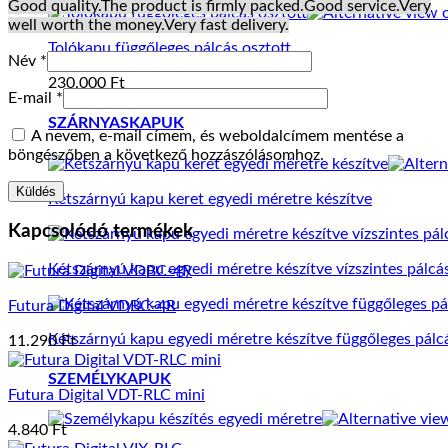
Good quality.
The product is firmly packed.
Good service.
Very
well worth the money.
Very fast delivery.
Tolókapu függőleges pálcás osztott
Név
*
230.000
Ft
E-mail
*
SZÁRNYASKAPUK
A nevem, e-mail címem, és weboldalcímem mentése a
böngészőben a következő hozzászólásomhoz.
Kétszárnyú kapu keret egyedi méretre készítve
Kapcsolódó termékek
Kétszárnyú kapu egyedi méretre készítve vízszintes pálcá
Futura Digital VDBC-4R
Kétszárnyú kapu egyedi méretre készítve függőleges pálc
11.290
Ft
SZEMÉLYKAPUK
Futura Digital VDT-RLC mini
4.840
Ft