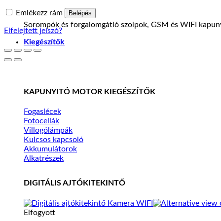
Emlékezz rám
Belépés
Sorompók és forgalomgátló szolpok, GSM és WIFI kapuny
Elfelejtett jelszó?
Kiegészítők
KAPUNYITÓ MOTOR KIEGÉSZÍTŐK
Fogaslécek
Fotocellák
Villogólámpák
Kulcsos kapcsoló
Akkumulátorok
Alkatrészek
DIGITÁLIS AJTÓKITEKINTŐ
Elfogyott