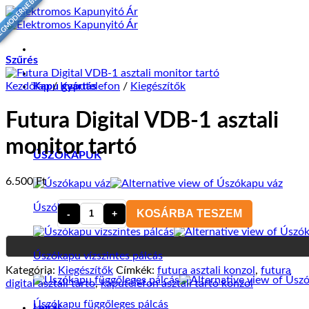
EGMODERNEBB
Skip
to
content
Szűrés
Kezdőlap
Kapu gyártás
/
Kaputelefon
/
Kiegészítők
Futura Digital VDB-1 asztali
monitor tartó
ÚSZÓKAPUK
6.500
Ft
Úszókapu váz
KOSÁRBA TESZEM
Futura
Digital
VDB-
Úszókapu vízszintes pálcás
1
Kategória:
Kiegészítők
Címkék:
futura asztali konzol
,
futura
asztali
digital asztali tarto
,
kaputelefon asztali tarto konzol
monitor
tartó
Úszókapu függőleges pálcás
Leírás