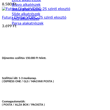
8.580
Ft
Bravo alkatészek
Telica alkatrészek
Slide alkatrészek
Futura Digital VDBC-2S szinti elosztó
JAG alkatrészek
Persa alakatrészek
3.699
Ft
Díjmentes szállítás 150.000 Ft felett.
Szállítási idő: 1-3 munkanap.
( EXPRESS ONE / GLS / MAGYAR POSTA )
Csomagautomaták:
( POSTA / ALZA BOX / PACKETA )