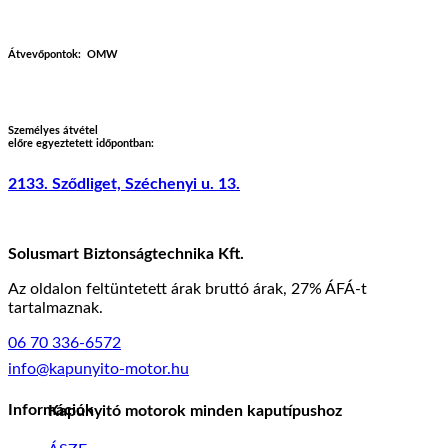
Átvevőpontok:
OMW
Személyes átvétel
előre egyeztetett időpontban:
2133. Sződliget, Széchenyi u. 13.
Solusmart Biztonságtechnika Kft.
Az oldalon feltüntetett árak bruttó árak, 27% ÁFÁ-t
tartalmaznak.
06 70 336-6572
info@kapunyito-motor.hu
Információk
Kapunyitó motorok minden kaputípushoz