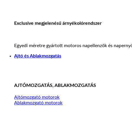
Exclusive megjelenésű árnyékolórendszer
Egyedi méretre gyártott motoros napellenzők és napernyő
Ajtó és Ablakmozgatás
AJTÓMOZGATÁS, ABLAKMOZGATÁS
Ajtómozgató motorok
Ablakmozgató motorok