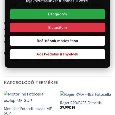
tájékoztatásunkat tudomásul veszi.
Stabil működés esőben, porban és gyenge időjárási
viszonyok között (hatótáv csökkenhet ~30%-kal)
Elfogadom
Alkalmazások
Elutasítom
Automata garázskapuk, ipari tolókapuk, redőnyök,
szárnyaskapuk, üzletbejáratok és biztonsági beléptető
Beállítások módosítása
rendszerek.
Csomag tartalma
Adatvédelmi irányelvek
1 db adó, 1 db vevő, rögzítő tartozékok.
KAPCSOLÓDÓ TERMÉKEK
Roger R90/F4ES Fotocella
29.990
Ft
Motorline Fotocella oszlop MF-
SUP