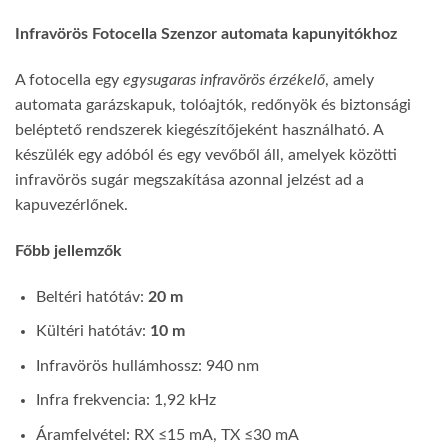
Infravörös Fotocella Szenzor automata kapunyitókhoz
A fotocella egy
egysugaras infravörös érzékelő
, amely
automata garázskapuk, tolóajtók, redőnyök és biztonsági
beléptető rendszerek kiegészítőjeként használható. A
készülék egy adóból és egy vevőből áll, amelyek közötti
infravörös sugár megszakítása azonnal jelzést ad a
kapuvezérlőnek.
Főbb jellemzők
Beltéri hatótáv:
20 m
Kültéri hatótáv:
10 m
Infravörös hullámhossz: 940 nm
Infra frekvencia: 1,92 kHz
Áramfelvétel: RX ≤15 mA, TX ≤30 mA