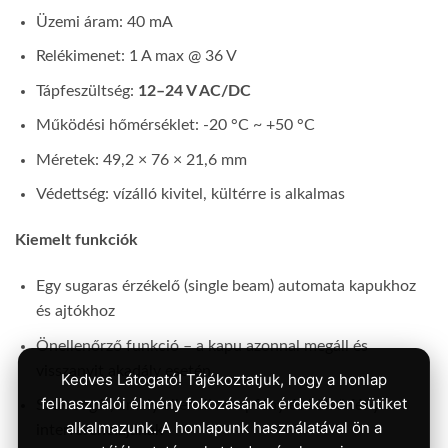
Üzemi áram: 40 mA
Relékimenet: 1 A max @ 36 V
Tápfeszültség:
12–24 V AC/DC
Működési hőmérséklet: -20 °C ~ +50 °C
Méretek: 49,2 × 76 × 21,6 mm
Védettség: vízálló kivitel, kültérre is alkalmas
Kiemelt funkciók
Egy sugaras érzékelő (single beam) automata kapukhoz
és ajtókhoz
Önellenőrző funkció – a kapu azonnal megáll és
visszanyit akadály esetén
Kedves Látogató! Tájékoztatjuk, hogy a honlap
felhasználói élmény fokozásának érdekében sütiket
Szűk sugár, amely ellenáll a napfény és külső fény
alkalmazunk. A honlapunk használatával ön a
interferenciájának