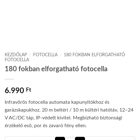
KEZDŐLAP
/
FOTOCELLA
/
180 FOKBAN ELFORGATHATÓ
FOTOCELLA
180 fokban elforgatható fotocella
6.990
Ft
Infravörös fotocella automata kapunyitókhoz és
garázskapukhoz. 20 m beltéri / 10 m kültéri hatótáv, 12–24
V AC/DC táp, IP-védett kivitel. Megbízható biztonsági
érzékelő eső, por és zavaró fény ellen.