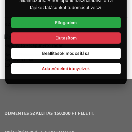
alkalmazunk. A honlapunk használatával ön a
tájékoztatásunkat tudomásul veszi.
Elfogadom
KAPCSOLÓDÓ TERMÉKEK
Elutasítom
Beállítások módosítása
Rave-D Radaros kapunyitó –
Kapunyitó radar
110.000
Ft
Adatvédelmi irányelvek
DÍJMENTES SZÁLLÍTÁS 150.000 FT FELETT.