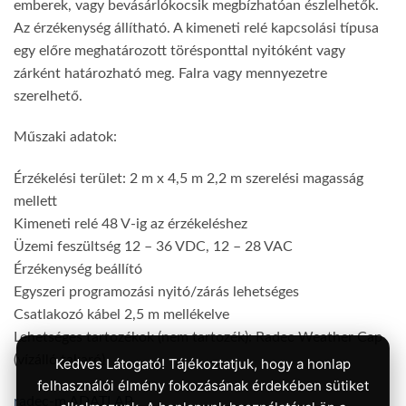
emberek, vagy bevásárlókocsik megbízhatóan észlelhetők.
Az érzékenység állítható. A kimeneti relé kapcsolási típusa
egy előre meghatározott törésponttal nyitóként vagy
zárként határozható meg. Falra vagy mennyezetre
szerelhető.
Műszaki adatok:
Érzékelési terület: 2 m x 4,5 m 2,2 m szerelési magasság
mellett
Kimeneti relé 48 V-ig az érzékeléshez
Üzemi feszültség 12 – 36 VDC, 12 – 28 VAC
Érzékenység beállító
Egyszeri programozási nyitó/zárás lehetséges
Csatlakozó kábel 2,5 m mellékelve
Lehetséges tartozékok (nem tartozék): Radec Weather Cap
(vízálló takaró)
Kedves Látogató! Tájékoztatjuk, hogy a honlap
felhasználói élmény fokozásának érdekében sütiket
radec-m ADATLAP