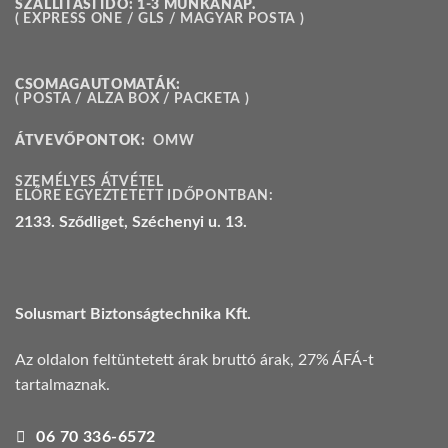
SZÁLLÍTÁSI IDŐ: 1-3 MUNKANAP.
( EXPRESS ONE / GLS / MAGYAR POSTA )
CSOMAGAUTOMATÁK:
( POSTA / ALZA BOX / PACKETA )
ÁTVEVŐPONTOK:
OMW
SZEMÉLYES ÁTVÉTEL
ELŐRE EGYEZTETETT IDŐPONTBAN:
2133. Sződliget, Széchenyi u. 13.
Solusmart Biztonságtechnika Kft.
Az oldalon feltüntetett árak bruttó árak, 27% ÁFÁ-t
tartalmaznak.
06 70 336-6572