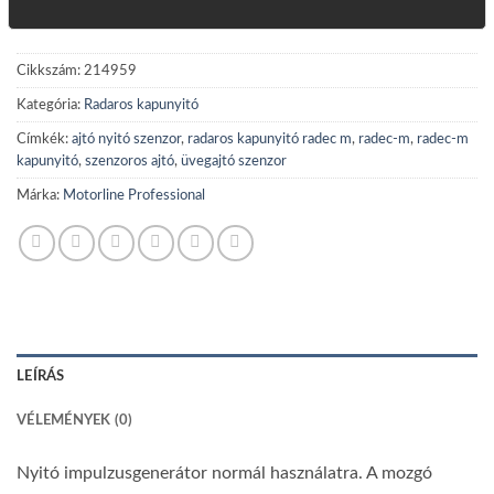
Cikkszám:
214959
Kategória:
Radaros kapunyitó
Címkék:
ajtó nyitó szenzor
,
radaros kapunyitó radec m
,
radec-m
,
radec-m
kapunyitó
,
szenzoros ajtó
,
üvegajtó szenzor
Márka:
Motorline Professional
LEÍRÁS
VÉLEMÉNYEK (0)
Nyitó impulzusgenerátor normál használatra. A mozgó