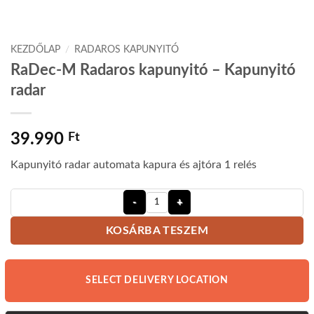
KEZDŐLAP
/
RADAROS KAPUNYITÓ
RaDec-M Radaros kapunyitó – Kapunyitó
radar
39.990
Ft
Kapunyitó radar automata kapura és ajtóra 1 relés
RaDec-M Radaros kapunyitó - Kapun
KOSÁRBA TESZEM
SELECT DELIVERY LOCATION