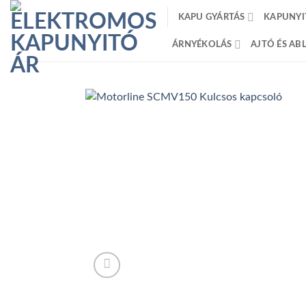
Skip
KAPU GYÁRTÁS
KAPUNYI
to
content
ÁRNYÉKOLÁS
AJTÓ ÉS A