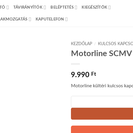
TÓ
TÁVIRÁNYÍTÓK
BELÉPTETÉS
KIEGÉSZÍTŐK
BLAKMOZGATÁS
KAPUTELEFON
KEZDŐLAP
/
KULCSOS KAPCS
Motorline SCMV1
9.990
Ft
Motorline kültéri kulcsos kap