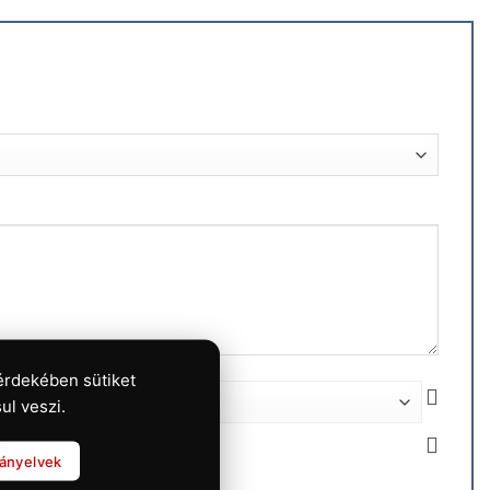
érdekében sütiket
ul veszi.
rányelvek