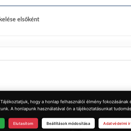
kelése elsőként
 Tájékoztatjuk, hogy a honlap felhasználói élmény fokozásának 
unk. A honlapunk használatával ön a tájékoztatásunkat tudomás
d service.
Very well worth the money.
Very fast delivery.
Elutasítom
Beállítások módosítása
Adatvédelmi i
E-mail
*