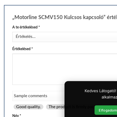
„Motorline SCMV150 Kulcsos kapcsoló” érté
A te értékelésed
*
Értékelésed
*
Kedves Látogató!
alkalmaz
Good quality.
The product is firmly packed.
Goo
Elfogadom
Név
*