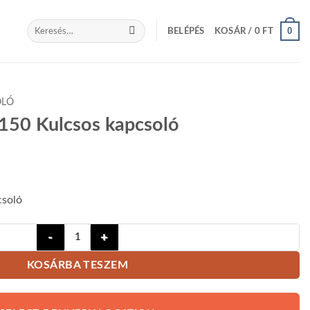
Keresés
0
BELÉPÉS
KOSÁR /
0
FT
a
következőre:
OLÓ
50 Kulcsos kapcsoló
csoló
Motorline SCMV150 Kulcsos kapcsoló mennyiség
KOSÁRBA TESZEM