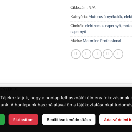
Cikkszám:
N/A
Kategória:
Motoros árnyékolók, elek
Címkék:
elektromos napernyő
,
motor
napernyő
Márka:
Motorline Professional
ÉNYEK (0)
 Tájékoztatjuk, hogy a honlap felhasználói élmény fokozásának 
unk. A honlapunk használatával ön a tájékoztatásunkat tudomás
Elutasítom
Beállítások módosítása
Adatvédelmi i