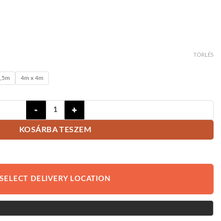
TÖRLÉS
3,5m
4m x 4m
Motorline Professional UMBRA motoros napernyő me
KOSÁRBA TESZEM
SELECT DELIVERY LOCATION