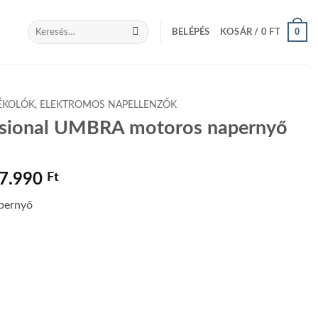
Keresés
0
BELÉPÉS
KOSÁR /
0
FT
a
következőre:
KOLÓK, ELEKTROMOS NAPELLENZŐK
ssional UMBRA motoros napernyő
Ártartomány:
27.990
Ft
1.288.990 Ft
pernyő
-
1.527.990 Ft