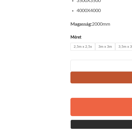
3500X3500
4000X4000
Magasság:
2000mm
Méret
2,5m x 2,5x
3m x 3m
3,5m x 