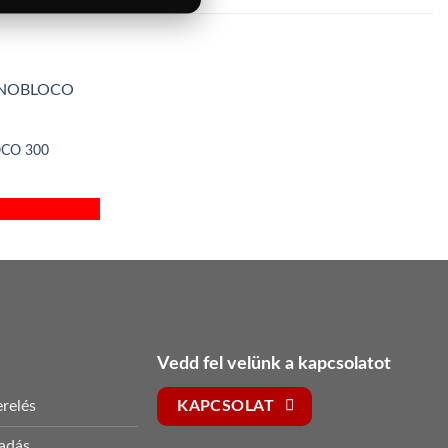
OCO 300
Vedd fel velünk a kapcsolatot
relés
KAPCSOLAT
sadás