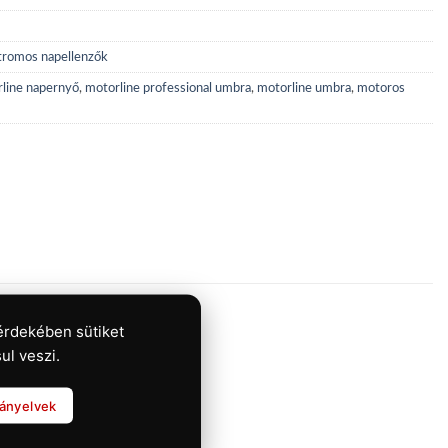
tromos napellenzők
line napernyő
,
motorline professional umbra
,
motorline umbra
,
motoros
érdekében sütiket
ul veszi.
rányelvek