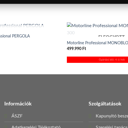
ELFOGYOTT
essional PERGOLA
ELFOGYOTT
Motorline Professional MONOBL
499.990
Ft
Gyártási idő: 4-6 hét
Információk
Szolgáltatások
ÁSZF
Kapunyitó besze
Adatkezelési Tájékoztató
Szerelési tanác