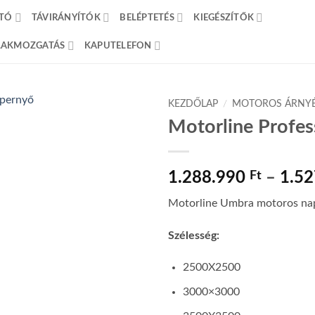
TÓ
TÁVIRÁNYÍTÓK
BELÉPTETÉS
KIEGÉSZÍTŐK
BLAKMOZGATÁS
KAPUTELEFON
KEZDŐLAP
/
MOTOROS ÁRNYÉ
Motorline Profe
1.288.990
Ft
–
1.5
Motorline Umbra motoros na
Szélesség:
2500X2500
3000×3000