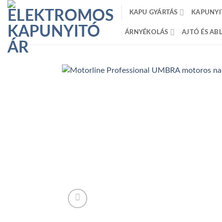
Skip
KAPU GYÁRTÁS
KAPUNYI
to
content
ÁRNYÉKOLÁS
AJTÓ ÉS A