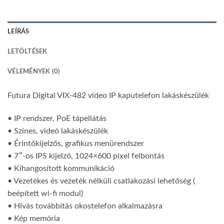
LEÍRÁS
LETÖLTÉSEK
VÉLEMÉNYEK (0)
Futura Digital VIX-482 video IP kaputelefon lakáskészülék
• IP rendszer, PoE tápellátás
• Színes, videó lakáskészülék
• Érintőkijelzős, grafikus menürendszer
• 7″-os IPS kijelző, 1024×600 pixel felbontás
• Kihangosított kommunikáció
• Vezetékes és vezeték nélküli csatlakozási lehetőség (
beépített wi-fi modul)
• Hívás továbbítás okostelefon alkalmazásra
• Kép memória