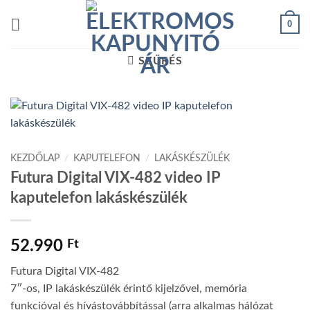
Skip
0
to
content
SZŰRÉS
KEZDŐLAP
/
KAPUTELEFON
/
LAKÁSKÉSZÜLÉK
Futura Digital VIX-482 video IP
kaputelefon lakáskészülék
52.990
Ft
Futura Digital VIX-482
7″-os, IP lakáskészülék érintő kijelzővel, memória
funkcióval és hívástovábbítással (arra alkalmas hálózat