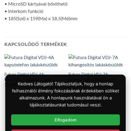
• MicroSD kártyával bővíthető
• Interkom funkció
• 185(Szé) x 159(Ma) x 18,5(Mé)mm
KAPCSOLÓDÓ TERMÉKEK
Futura Digital VDJ-4A
Futura Digital VDJ-7A
kaputelefon lakáskészülék
kihangosítós lakáskészülék
Kedves Látogató! Tájékoztatjuk, hogy a honlap
15.200
Ft
12.300
Ft
felhasználói élmény fokozásának érdekében sütiket
alkalmazunk. A honlapunk használatával ön a
tájékoztatásunkat tudomásul veszi.
Elfogadom