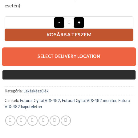
esetén)
Futura Digital VIX-482 video IP kap
KOSÁRBA TESZEM
SELECT DELIVERY LOCATION
Kategória:
Lakáskészülék
Címkék:
Futura Digital VIX-482
,
Futura Digital VIX-482 monitor
,
Futura
VIX-482 kaputelefon