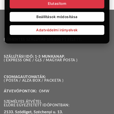
Elutasítom
Beállítások módosítása
Adatvédelmi irányelvek
DÍJMENTES SZÁLLÍTÁS 150.000 FT FELETT.
SZÁLLÍTÁSI IDŐ: 1-3 MUNKANAP.
( EXPRESS ONE / GLS / MAGYAR POSTA )
CSOMAGAUTOMATÁK:
( POSTA / ALZA BOX / PACKETA )
ÁTVEVŐPONTOK:
OMW
SZEMÉLYES ÁTVÉTEL
ELŐRE EGYEZTETETT IDŐPONTBAN:
2133. Sződliget, Széchenyi u. 13.