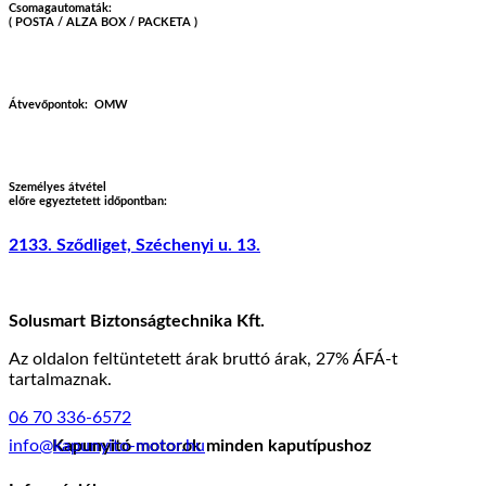
Csomagautomaták:
( POSTA / ALZA BOX / PACKETA )
Átvevőpontok:
OMW
Személyes átvétel
előre egyeztetett időpontban:
2133. Sződliget, Széchenyi u. 13.
Solusmart Biztonságtechnika Kft.
Az oldalon feltüntetett árak bruttó árak, 27% ÁFÁ-t
tartalmaznak.
06 70 336-6572
Kapunyitó motorok minden kaputípushoz
info@kapunyito-motor.hu