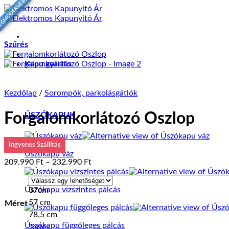
EGMODERNEBB
Skip
to
content
Szűrés
Kapu gyártás
Kezdőlap
/
Sorompók, parkolásgátlók
Forgalomkorlátozó Oszlop
ÚSZÓKAPUK
Ingyenes Szállítás
Úszókapu váz
Ártartomány:
209.990
Ft
–
232.990
Ft
209.990 Ft
-
Úszókapu vízszintes pálcás
37cm
232.990 Ft
57 cm
Méret
78,5 cm
Úszókapu függőleges pálcás
Törlés