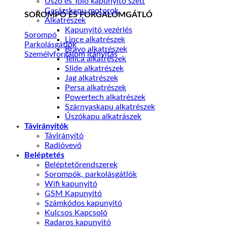
Úszó és Toló kapunyitó szett
Garázskapu motorok
SOROMPÓ ÉS FORGALOMGÁTLÓ
Alkatrészek
Kapunyitó vezérlés
Sorompó
Lince alkatrészek
Parkolásgátlók
Bravo alkatrészek
Személyforgalom irányítás
Telica alkatrészek
Slide alkatrészek
Jag alkatrészek
Persa alkatrészek
Powertech alkatrészek
Szárnyaskapu alkatrészek
Úszókapu alkatrászek
Távirányítók
Távirányító
Radióvevő
Beléptetés
Beléptetőrendszerek
Sorompók, parkolásgátlók
Wifi kapunyitó
GSM Kapunyitó
Számkódos kapunyitó
Kulcsos Kapcsoló
Radaros kapunyitó