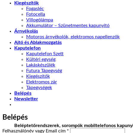
Kiegészítők
Fogasléc
Fotocella
Villogólámpa
Akkumulátor – Szünetmentes kapunyitó
Árnyékolás
Motoros árnyékolók, elektromos napellenzők
Ajtó és Ablakmozgatás
Kaputelefon
Kaputelefon Szett
Kültéri egység
Lakáskészülék
Futura Tápegység
Kiegészítők
Elektromos zár
Tápegységek
Belépés
Newsletter
Belépés
Beléptetőrendszerek, sorompók mobiltelefonos kapunyi
Kötelező
Felhasználónév vagy Email cím
*