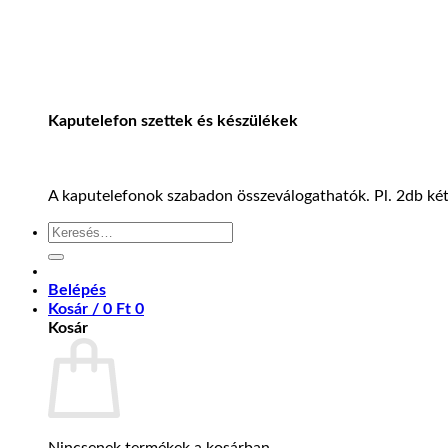
Kaputelefon szettek és készülékek
A kaputelefonok szabadon összeválogathatók. Pl. 2db kétl
Keresés
a
következőre:
Belépés
Kosár /
0
Ft
0
Kosár
Nincsenek termékek a kosárban.