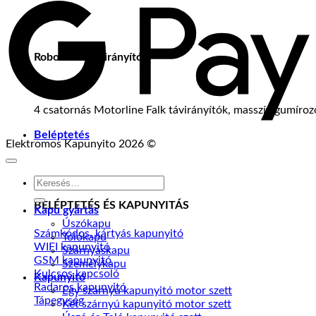
P
Robosztus Távirányítók
4 csatornás Motorline Falk távirányítók, masszív gumíro
Beléptetés
Elektromos Kapunyito 2026 ©
Keresés
a
BELÉPTETÉS ÉS KAPUNYITÁS
következőre:
Kapu gyártás
Úszókapu
Számkódos, kártyás kapunyitó
Tolókapu
WIFI kapunyitó
Szárnyaskapu
GSM kapunyitó
Személykapu
Kulcsos kapcsoló
Kapunyitó
Radaros kapunyitó
Egy szárnyú kapunyitó motor szett
Tápegység
Két szárnyú kapunyitó motor szett