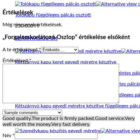
Értékelések
Tolókapu függőleges pálcás osztott
Még nincsenek értékelések.
230.000
Ft
„Forgalomkorlátozó Oszlop” értékelése elsőként
SZÁRNYASKAPUK
A te értékelésed
*
Értékelésed
*
Kétszárnyú kapu keret egyedi méretre készítve
Kétszárnyú kapu egyedi méretre készítve vízszintes pálcá
Kétszárnyú kapu egyedi méretre készítve függőleges pálc
Good quality.
The product is firmly packed.
Good service.
Very
SZEMÉLYKAPUK
well worth the money.
Very fast delivery.
Név
*