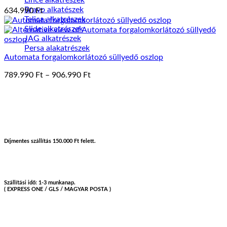
Bravo alkatészek
634.990
Ft
Telica alkatrészek
Slide alkatrészek
JAG alkatrészek
Persa alakatrészek
Automata forgalomkorlátozó süllyedő oszlop
Ártartomány:
789.990
Ft
–
906.990
Ft
789.990 Ft
-
906.990 Ft
Díjmentes szállítás 150.000 Ft felett.
Szállítási idő: 1-3 munkanap.
( EXPRESS ONE / GLS / MAGYAR POSTA )