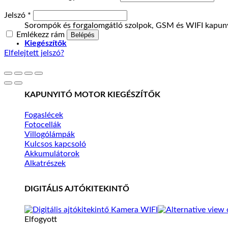
Kötelező
Jelszó
*
Sorompók és forgalomgátló szolpok, GSM és WIFI kapuny
Emlékezz rám
Belépés
Kiegészítők
Elfelejtett jelszó?
KAPUNYITÓ MOTOR KIEGÉSZÍTŐK
Fogaslécek
Fotocellák
Villogólámpák
Kulcsos kapcsoló
Akkumulátorok
Alkatrészek
DIGITÁLIS AJTÓKITEKINTŐ
Elfogyott