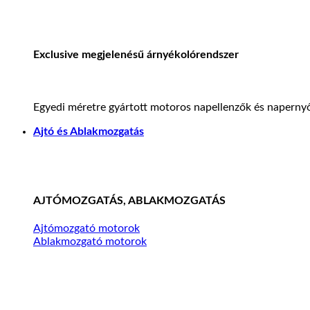
Exclusive megjelenésű árnyékolórendszer
Egyedi méretre gyártott motoros napellenzők és napernyő
Ajtó és Ablakmozgatás
AJTÓMOZGATÁS, ABLAKMOZGATÁS
Ajtómozgató motorok
Ablakmozgató motorok