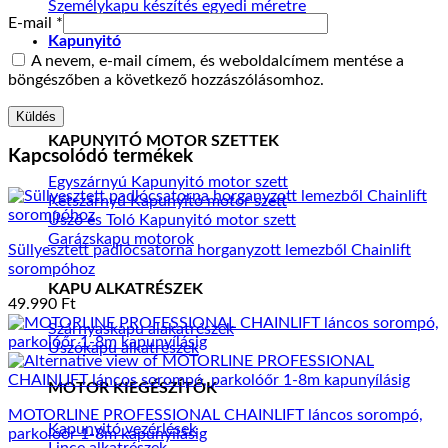
Személykapu készítés egyedi méretre
E-mail
*
Kapunyitó
A nevem, e-mail címem, és weboldalcímem mentése a
böngészőben a következő hozzászólásomhoz.
KAPUNYITÓ MOTOR SZETTEK
Kapcsolódó termékek
Egyszárnyú Kapunyitó motor szett
Kétszárnyú Kapunyitó motor szett
Úszó és Toló Kapunyitó motor szett
Garázskapu motorok
Süllyesztett padlócsatorna horganyzott lemezből Chainlift
sorompóhoz
KAPU ALKATRÉSZEK
49.990
Ft
Szárnyaskapu alakatrészek
Úszókapu alkatrészek
MOTOR KIEGÉSZÍTŐK
MOTORLINE PROFESSIONAL CHAINLIFT láncos sorompó,
Kapunyitó vezérlések
parkolóőr 1-8m kapunyílásig
Lince alkatrészek