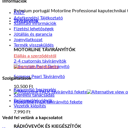
Információk
Prémium portugál Motorline Professional kaputechnikai t
ÁSZF
Adatkezelési Tájékoztató
Távirányítók
Szállítási információk
Fizetési lehetőségek
Jótállás és garancia
Jognyilatkozat
Termék visszaküldés
MOTORLINE TÁVIRÁNYÍTÓK
Elállás a szerződéstől
2-4 csatornás távirányítók
Garanciális bejelentés
Sommer Pearl Távirányító
Szolgáltatások
10.500
Ft
Kapunyitó beszerelés
Szerelési tanácsadás
Beüzemelési videók
Motorline FALK távirányító fekete
Vezeték kiépítés
7.990
Ft
Vedd fel velünk a kapcsolatot
S
RÁDIÓVEVŐK ÉS KIEGÉSZÍTŐK