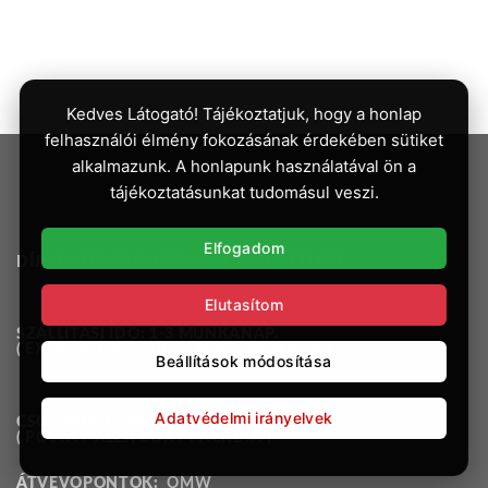
Kedves Látogató! Tájékoztatjuk, hogy a honlap
felhasználói élmény fokozásának érdekében sütiket
alkalmazunk. A honlapunk használatával ön a
tájékoztatásunkat tudomásul veszi.
Elfogadom
DÍJMENTES SZÁLLÍTÁS 150.000 FT FELETT.
Elutasítom
SZÁLLÍTÁSI IDŐ: 1-3 MUNKANAP.
( EXPRESS ONE / GLS / MAGYAR POSTA )
Beállítások módosítása
Adatvédelmi irányelvek
CSOMAGAUTOMATÁK:
( POSTA / ALZA BOX / PACKETA )
ÁTVEVŐPONTOK:
OMW