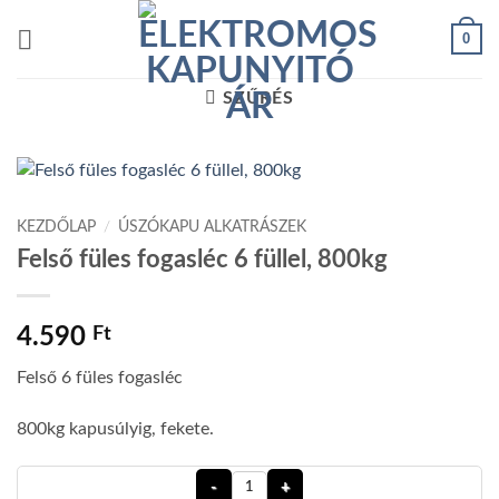
Skip
0
to
content
SZŰRÉS
KEZDŐLAP
/
ÚSZÓKAPU ALKATRÁSZEK
Felső füles fogasléc 6 füllel, 800kg
4.590
Ft
Felső 6 füles fogasléc
800kg kapusúlyig, fekete.