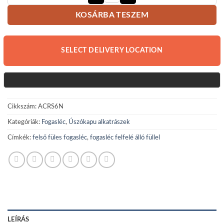
Felső füles fogasléc 6 füllel, 800kg m
KOSÁRBA TESZEM
SELECT DELIVERY LOCATION
Cikkszám:
ACRS6N
Kategóriák:
Fogasléc
,
Úszókapu alkatrászek
Címkék:
felső füles fogasléc
,
fogasléc felfelé álló füllel
LEÍRÁS