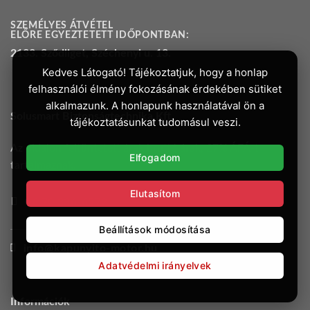
SZEMÉLYES ÁTVÉTEL
ELŐRE EGYEZTETETT IDŐPONTBAN:
2133. Sződliget, Széchenyi u. 13.
Kedves Látogató! Tájékoztatjuk, hogy a honlap
felhasználói élmény fokozásának érdekében sütiket
alkalmazunk. A honlapunk használatával ön a
Solusmart Biztonságtechnika Kft.
tájékoztatásunkat tudomásul veszi.
Az oldalon feltüntetett árak bruttó árak, 27% ÁFÁ-t
Elfogadom
tartalmaznak.
Elutasítom
06 70 336-6572
Beállítások módosítása
info@kapunyito-motor.hu
Adatvédelmi irányelvek
Információk