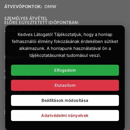
ÁTVEVŐPONTOK:
OMW
SZEMÉLYES ÁTVÉTEL
ELŐRE EGYEZTETETT IDŐPONTBAN:
2133. Sződliget, Széchenyi u. 13.
Kedves Látogató! Tájékoztatjuk, hogy a honlap
felhasználói élmény fokozásának érdekében sütiket
alkalmazunk. A honlapunk használatával ön a
tájékoztatásunkat tudomásul veszi.
Solusmart Biztonságtechnika Kft.
Elfogadom
Az oldalon feltüntetett árak bruttó árak, 27% ÁFÁ-t
tartalmaznak.
Elutasítom
06 70 336-6572
Beállítások módosítása
info@kapunyito-motor.hu
Adatvédelmi irányelvek