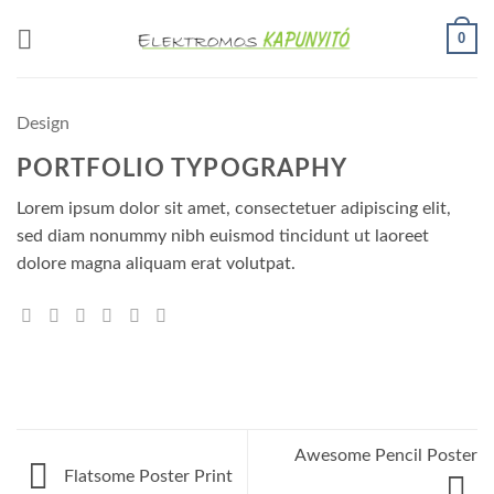
Skip
0
to
content
Design
PORTFOLIO TYPOGRAPHY
Lorem ipsum dolor sit amet, consectetuer adipiscing elit,
sed diam nonummy nibh euismod tincidunt ut laoreet
dolore magna aliquam erat volutpat.
Awesome Pencil Poster
Flatsome Poster Print