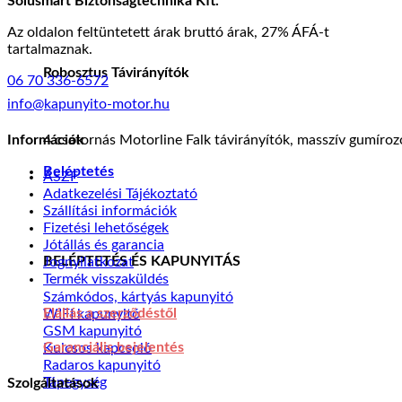
Solusmart Biztonságtechnika Kft.
Az oldalon feltüntetett árak bruttó árak, 27% ÁFÁ-t
tartalmaznak.
Robosztus Távirányítók
06 70 336-6572
info@kapunyito-motor.hu
4 csatornás Motorline Falk távirányítók, masszív gumíro
Információk
Beléptetés
ÁSZF
Adatkezelési Tájékoztató
Szállítási információk
Fizetési lehetőségek
Jótállás és garancia
BELÉPTETÉS ÉS KAPUNYITÁS
Jognyilatkozat
Termék visszaküldés
Számkódos, kártyás kapunyitó
Elállás a szerződéstől
WIFI kapunyitó
GSM kapunyitó
Garanciális bejelentés
Kulcsos kapcsoló
Radaros kapunyitó
Tápegység
Szolgáltatások