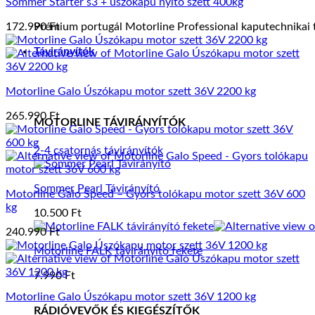
Sommer Starter s3 + úszókapu nyitó szett 400kg
172.990
Ft
Prémium portugál Motorline Professional kaputechnikai t
Távirányítók
Motorline Galo Úszókapu motor szett 36V 2200 kg
265.990
Ft
MOTORLINE TÁVIRÁNYÍTÓK
2-4 csatornás távirányítók
Sommer Pearl Távirányító
Motorline Galo Speed – Gyors tolókapu motor szett 36V 600
kg
10.500
Ft
240.990
Ft
Motorline FALK távirányító fekete
7.990
Ft
Motorline Galo Úszókapu motor szett 36V 1200 kg
RÁDIÓVEVŐK ÉS KIEGÉSZÍTŐK