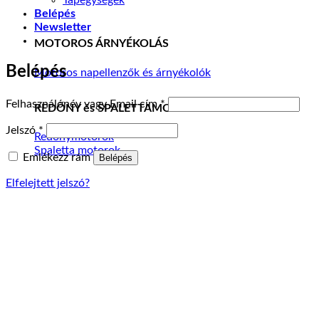
Belépés
Newsletter
MOTOROS ÁRNYÉKOLÁS
Belépés
Motoros napellenzők és árnyékolók
Kötelező
Felhasználónév vagy Email cím
*
REDŐNY és SPALETTAMOTOR
Kötelező
Jelszó
*
Redőnymotorok
Spaletta motorok
Emlékezz rám
Belépés
Elfelejtett jelszó?