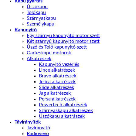
Kapu gyártás
Úszókapu
Tolókapu
Szárnyaskapu
Személykapu
Kapunyitó
Egy szárnyú kapunyitó motor szett
Két szárnyú kapunyitó motor szett
Úszó és Toló kapunyitó szett
Garázskapu motorok
Alkatrészek
Kapunyitó vezérlés
Lince alkatrészek
Bravo alkatrészek
Telica alkatrészek
Slide alkatrészek
Jag alkatrészek
Persa alkatrészek
Powertech alkatrészek
Szárnyaskapu alkatrészek
Úszókapu alkatrászek
Távirányítók
Távirányító
Radióvevő