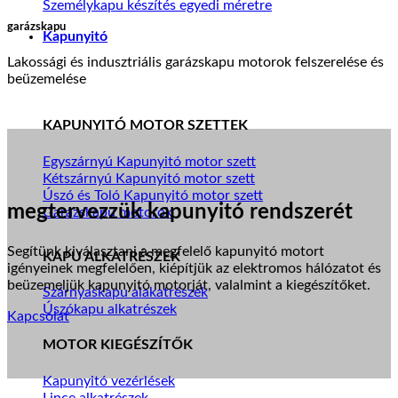
Személykapu készítés egyedi méretre
garázskapu
Kapunyitó
Lakossági és indusztriális garázskapu motorok felszerelése és
beüzemelése
KAPUNYITÓ MOTOR SZETTEK
Egyszárnyú Kapunyitó motor szett
Kétszárnyú Kapunyitó motor szett
Úszó és Toló Kapunyitó motor szett
megtervezzük kapunyitó rendszerét
Garázskapu motorok
Segítünk kiválasztani a megfelelő kapunyitó motort
KAPU ALKATRÉSZEK
igényeinek megfelelően, kiépítjük az elektromos hálózatot és
beüzemeljük kapunyitó motorját, valalmint a kiegészítőket.
Szárnyaskapu alakatrészek
Úszókapu alkatrészek
Kapcsolat
MOTOR KIEGÉSZÍTŐK
Kapunyitó vezérlések
Lince alkatrészek