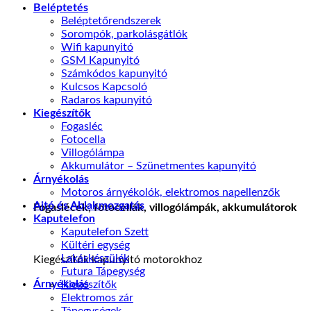
Beléptetés
Beléptetőrendszerek
Sorompók, parkolásgátlók
Wifi kapunyitó
GSM Kapunyitó
Számkódos kapunyitó
Kulcsos Kapcsoló
Radaros kapunyitó
Kiegészítők
Fogasléc
Fotocella
Villogólámpa
Akkumulátor – Szünetmentes kapunyitó
Árnyékolás
Motoros árnyékolók, elektromos napellenzők
Ajtó és Ablakmozgatás
Fogaslécek, fotocellák, villogólámpák, akkumulátorok
Kaputelefon
Kaputelefon Szett
Kültéri egység
Lakáskészülék
Kiegészítók kapunyitó motorokhoz
Futura Tápegység
Árnyékolás
Kiegészítők
Elektromos zár
Tápegységek