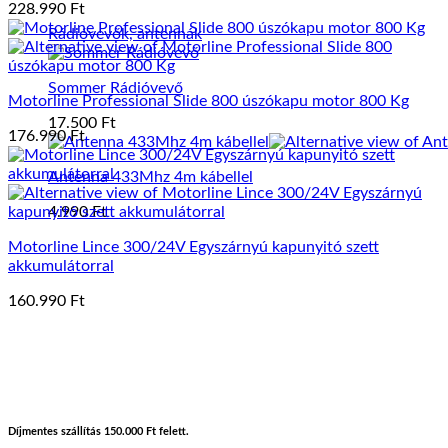
228.990
Ft
Rádióvevők, antennák
Sommer Rádióvevő
Motorline Professional Slide 800 úszókapu motor 800 Kg
17.500
Ft
176.990
Ft
Antenna 433Mhz 4m kábellel
4.990
Ft
Motorline Lince 300/24V Egyszárnyú kapunyitó szett
akkumulátorral
160.990
Ft
Díjmentes szállítás 150.000 Ft felett.