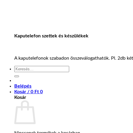
Kaputelefon szettek és készülékek
A kaputelefonok szabadon összeválogathatók. Pl. 2db kétl
Keresés
a
következőre:
Belépés
Kosár /
0
Ft
0
Kosár
Nincsenek termékek a kosárban.