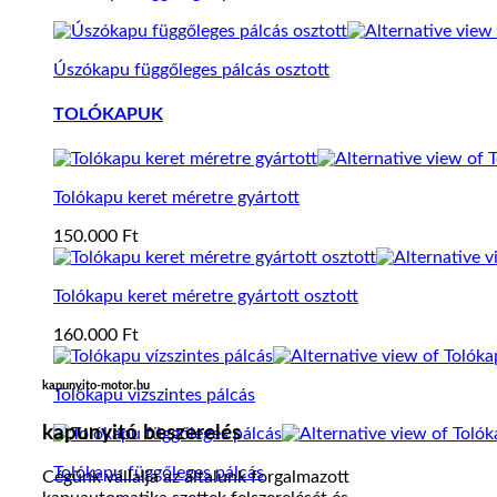
Úszókapu függőleges pálcás osztott
TOLÓKAPUK
Tolókapu keret méretre gyártott
150.000
Ft
Tolókapu keret méretre gyártott osztott
160.000
Ft
kapunyito-motor.hu
Tolókapu vízszintes pálcás
kapunyitó beszerelés
Tolókapu függőleges pálcás
Cégünk vállalja az általunk forgalmazott