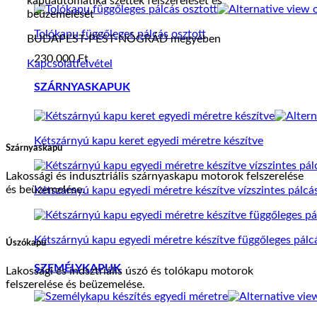
kapuautomatika szettek felszerelését és
beüzemelését
Tolókapu függőleges pálcás osztott
BUDAPEST-PEST-NÓGRÁD megyében
230.000
Ft
Kapcsolatfelvétel
SZÁRNYASKAPUK
Kétszárnyú kapu keret egyedi méretre készítve
Szárnyaskapu
Lakossági és indusztriális szárnyaskapu motorok felszerelése
és beüzemelése.
Kétszárnyú kapu egyedi méretre készítve vízszintes pálcá
Kétszárnyú kapu egyedi méretre készítve függőleges pálc
Úszókapu
SZEMÉLYKAPUK
Lakossági és indsztriális úszó és tolókapu motorok
felszerelése és beüzemelése.