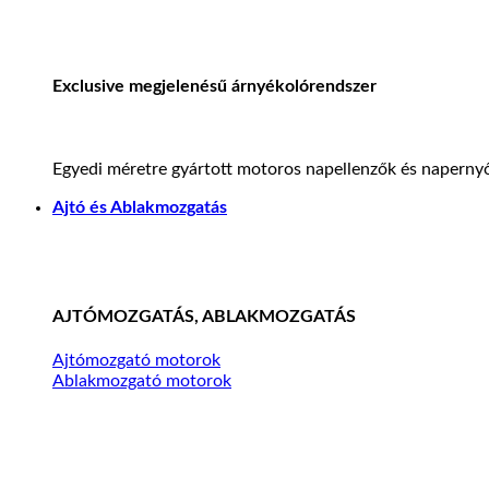
Exclusive megjelenésű árnyékolórendszer
Egyedi méretre gyártott motoros napellenzők és napernyő
Ajtó és Ablakmozgatás
AJTÓMOZGATÁS, ABLAKMOZGATÁS
Ajtómozgató motorok
Ablakmozgató motorok