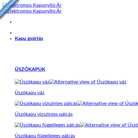
EGMODERNEBB
Skip
to
content
Kapu gyártás
ÚSZÓKAPUK
Úszókapu váz
Úszókapu vízszintes pálcás
Úszókapu függőleges pálcás